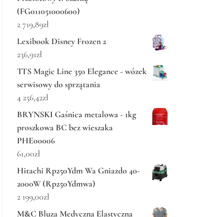
(FG011051000600)
2 719,89
zł
Lexibook Disney Frozen 2
236,91
zł
TTS Magic Line 350 Elegance - wózek
serwisowy do sprzątania
4 256,42
zł
BRYNSKI Gaśnica metalowa - 1kg
proszkowa BC bez wieszaka
PHE00006
61,00
zł
Hitachi Rp250Ydm Wa Gniazdo 40-
2000W (Rp250Ydmwa)
2 199,00
zł
M&C Bluza Medyczna Elastyczna