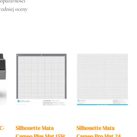
popularności
redniej oceny
C-
Silhouette Mata
Silhouette Mata
Cameo Plus Mat 15St
Cameo Pro Mat 24