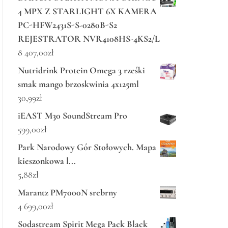
4 MPX Z STARLIGHT 6X KAMERA
PC-HFW2431S-S-0280B-S2
REJESTRATOR NVR4108HS-4KS2/L
8 407,00
zł
Nutridrink Protein Omega 3 rześki
smak mango brzoskwinia 4x125ml
30,99
zł
iEAST M30 SoundStream Pro
599,00
zł
Park Narodowy Gór Stołowych. Mapa
kieszonkowa l...
5,88
zł
Marantz PM7000N srebrny
4 699,00
zł
Sodastream Spirit Mega Pack Black