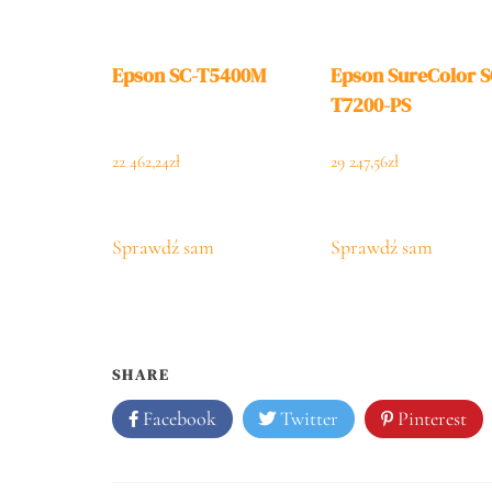
Epson SC-T5400M
Epson SureColor S
T7200-PS
22 462,24
zł
29 247,56
zł
Sprawdź sam
Sprawdź sam
SHARE
Facebook
Twitter
Pinterest