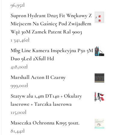
96,95
zł
Supron Hydrant Dn25 Fit Wnękowy Z
Miejscem Na Gaśnicę Pod Zwijadłem
Wąż 30M Zamek Patent Ral 9003
1 341,46
zł
Mbg Line Kamera Inspekcyjna P50 5M
Duo 9Led 2Xfull Hd
418,00
zł
Marshall Acton II Czarny
999,00
zł
Statyw alu 1,4m DT140 + Okulary
laserowe + Tarczka laserowa
115,00
zł
Maseczka Ochronna Kn95 50szt.
81,44
zł