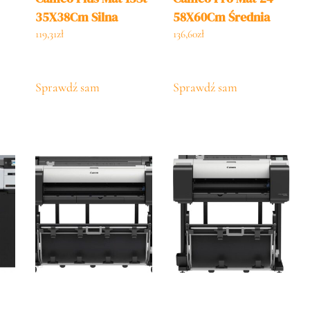
35X38Cm Silna
58X60Cm Średnia
119,31
zł
136,60
zł
Sprawdź sam
Sprawdź sam