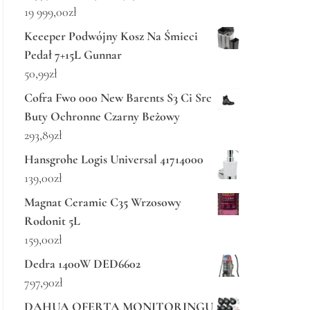
19 999,00
zł
Keeeper Podwójny Kosz Na Śmieci
Pedał 7+15L Gunnar
50,99
zł
Cofra Fw0 000 New Barents S3 Ci Src
Buty Ochronne Czarny Beżowy
293,89
zł
Hansgrohe Logis Universal 41714000
139,00
zł
Magnat Ceramic C35 Wrzosowy
Rodonit 5L
159,00
zł
Dedra 1400W DED6602
797,90
zł
DAHUA OFERTA MONITORINGU