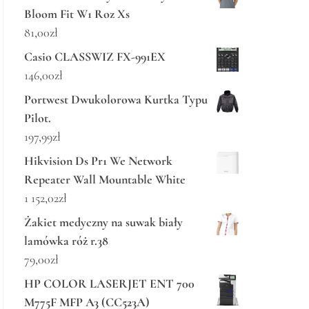
Bloom Fit W1 Roz Xs
81,00
zł
Casio CLASSWIZ FX-991EX
146,00
zł
Portwest Dwukolorowa Kurtka Typu
Pilot.
197,99
zł
Hikvision Ds Pr1 We Network
Repeater Wall Mountable White
1 152,02
zł
Żakiet medyczny na suwak biały
lamówka róż r.38
79,00
zł
HP COLOR LASERJET ENT 700
M775F MFP A3 (CC523A)