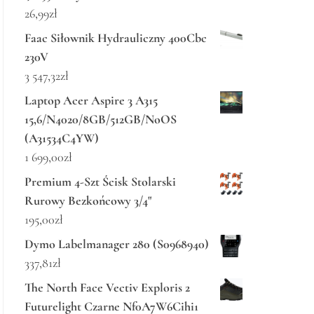
26,99
zł
Faac Siłownik Hydrauliczny 400Cbc
230V
3 547,32
zł
Laptop Acer Aspire 3 A315
15,6/N4020/8GB/512GB/NoOS
(A31534C4YW)
1 699,00
zł
Premium 4-Szt Ścisk Stolarski
Rurowy Bezkońcowy 3/4"
195,00
zł
Dymo Labelmanager 280 (S0968940)
337,81
zł
The North Face Vectiv Exploris 2
Futurelight Czarne Nf0A7W6Cihi1