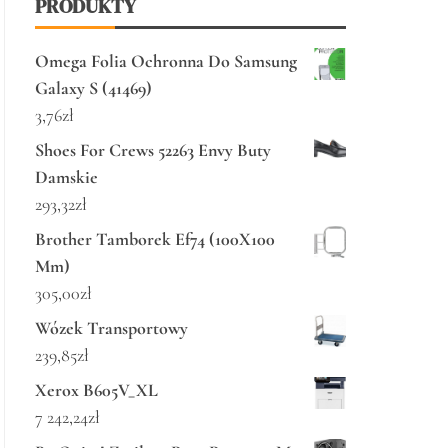
PRODUKTY
Omega Folia Ochronna Do Samsung
Galaxy S (41469)
3,76
zł
Shoes For Crews 52263 Envy Buty
Damskie
293,32
zł
Brother Tamborek Ef74 (100X100
Mm)
305,00
zł
Wózek Transportowy
239,85
zł
Xerox B605V_XL
7 242,24
zł