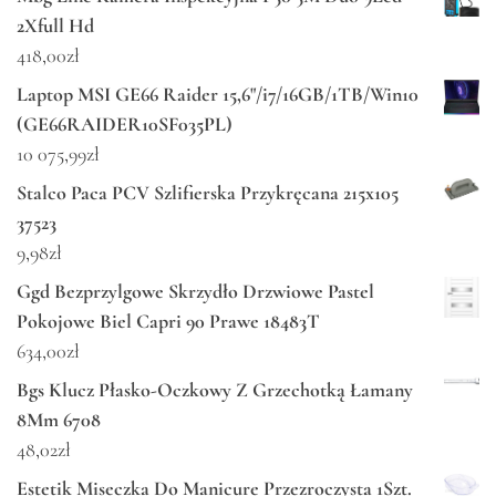
2Xfull Hd
418,00
zł
Laptop MSI GE66 Raider 15,6"/i7/16GB/1TB/Win10
(GE66RAIDER10SF035PL)
10 075,99
zł
Stalco Paca PCV Szlifierska Przykręcana 215x105
37523
9,98
zł
Ggd Bezprzylgowe Skrzydło Drzwiowe Pastel
Pokojowe Biel Capri 90 Prawe 18483T
634,00
zł
Bgs Klucz Płasko-Oczkowy Z Grzechotką Łamany
8Mm 6708
48,02
zł
Estetik Miseczka Do Manicure Przezroczysta 1Szt.