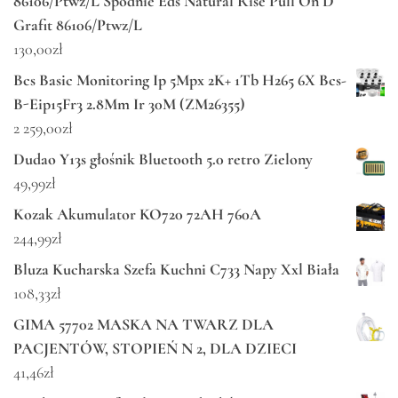
86106/Ptwz/L Spodnie Eds Natural Rise Pull On D
Grafit 86106/Ptwz/L
130,00
zł
Bcs Basic Monitoring Ip 5Mpx 2K+ 1Tb H265 6X Bcs-
B-Eip15Fr3 2.8Mm Ir 30M (ZM26355)
2 259,00
zł
Dudao Y13s głośnik Bluetooth 5.0 retro Zielony
49,99
zł
Kozak Akumulator KO720 72AH 760A
244,99
zł
Bluza Kucharska Szefa Kuchni C733 Napy Xxl Biała
108,33
zł
GIMA 57702 MASKA NA TWARZ DLA
PACJENTÓW, STOPIEŃ N 2, DLA DZIECI
41,46
zł