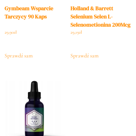
Gymbeam Wsparcie
Holland & Barrett
Tarczycy 90 Kaps
Selenium Selen L-
Selenometionina 200Mcg
240tabl.
29,90
zł
29,19
zł
Sprawdź sam
Sprawdź sam