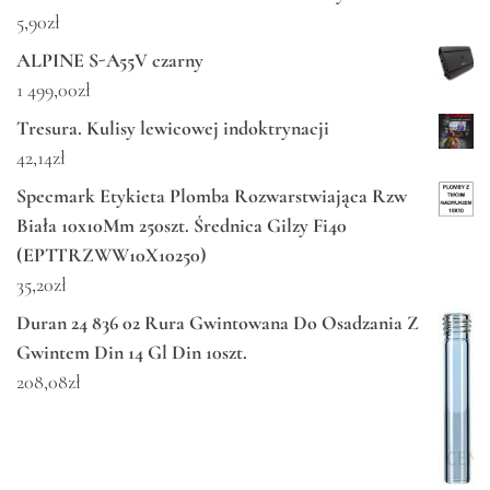
5,90
zł
ALPINE S-A55V czarny
1 499,00
zł
Tresura. Kulisy lewicowej indoktrynacji
42,14
zł
Specmark Etykieta Plomba Rozwarstwiająca Rzw
Biała 10x10Mm 250szt. Średnica Gilzy Fi40
(EPTTRZWW10X10250)
35,20
zł
Duran 24 836 02 Rura Gwintowana Do Osadzania Z
Gwintem Din 14 Gl Din 10szt.
208,08
zł