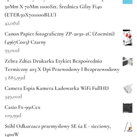
50Mm X 70Mm 1000Szt. Średnica Gilzy Fi40
(ETER50X701000BLU)
42,08
zł
Canon Papier fotograficzny ZP-2030-2C (Zoemini)
(4967C003) Czarny
59,00
zł
Zebra Zd621 Drukarka Etykiet Bezpośrednio
Termiczny 203 X Dpi Przewodowy I Bezprzewodowy
3 885,99
zł
Camera Espia Kamera Ładowarka WiFi FullHD
349,00
zł
Casio Fx-991Cex
109,99
zł
Stihl Odkurzacz przemysłowy SE 62 E - sieciowy,
1400W