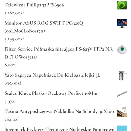
Telewizor Philips 32PFS6906
1 282,00
zł
Monitor ASUS ROG SWIFT PG329Q
(90LM06L0B01170)
3 199,00
zł
Filter Service Półmaska filtrująca FS-623V FFP2 NR
D (TOW015211)
8,90
zł
Yato Szpryca Napełniacz Do Kiełbas 4 lejki 5L
695,00
zł
Stalco Klucz Płasko-Oczkowy Perfect 10Mm
7,97
zł
Taśma Antypoślizgowa Nakładka Na Schody 30X100
26,00
zł
Specmark Etykiety Termiczne Niebieskie Papierowe