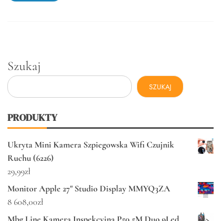
Szukaj
SZUKAJ
PRODUKTY
Ukryta Mini Kamera Szpiegowska Wifi Czujnik
Ruchu (6226)
29,99
zł
Monitor Apple 27" Studio Display MMYQ3ZA
8 608,00
zł
Mbg Line Kamera Inspekcyjna P50 5M Duo 9Led