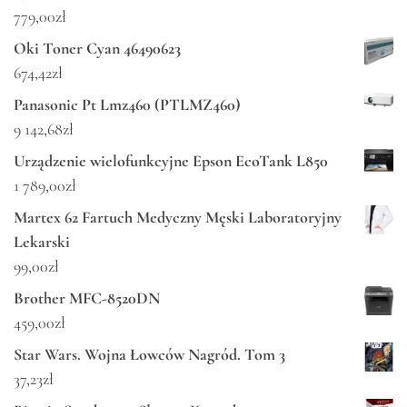
779,00
zł
Oki Toner Cyan 46490623
674,42
zł
Panasonic Pt Lmz460 (PTLMZ460)
9 142,68
zł
Urządzenie wielofunkcyjne Epson EcoTank L850
1 789,00
zł
Martex 62 Fartuch Medyczny Męski Laboratoryjny
Lekarski
99,00
zł
Brother MFC-8520DN
459,00
zł
Star Wars. Wojna Łowców Nagród. Tom 3
37,23
zł