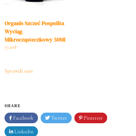
Organis Szczeć Pospolita
Wyciąg
Mikrocząsteczkowy 50Ml
77,50
zł
Sprawdź sam
SHARE
Facebook
Twitter
Pinterest
Linkedin