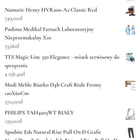
Numatic Henry HVR200-A2 Classic Red
749,00
zł
Podima Medikal Fartuch Laboratoryjny
Nieprzemakalny X10
53,66
zł
TTS Magic Line 350 Elegance - wózek serwisowy do
sprzątania
4 256,42
zł
Modi Meble Biurko Dąb Craft Białe Fronty
120X60Cm
570,00
zł
PHILIPS TAH4205WT BIAŁY
139,00
zł
Spodnie Eds Natural Rise Pull On D Grafit