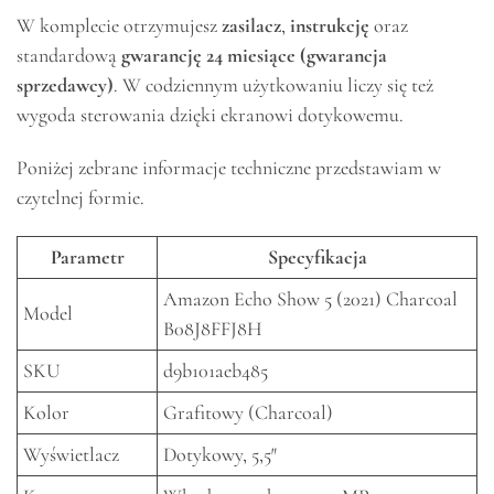
W komplecie otrzymujesz
zasilacz
,
instrukcję
oraz
standardową
gwarancję 24 miesiące (gwarancja
sprzedawcy)
. W codziennym użytkowaniu liczy się też
wygoda sterowania dzięki ekranowi dotykowemu.
Poniżej zebrane informacje techniczne przedstawiam w
czytelnej formie.
Parametr
Specyfikacja
Amazon Echo Show 5 (2021) Charcoal
Model
B08J8FFJ8H
SKU
d9b101aeb485
Kolor
Grafitowy (Charcoal)
Wyświetlacz
Dotykowy, 5,5″