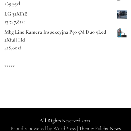
269,95
zł
LG 32XF1E
13 747,81
zł
Mbg Line Kamera Inspekcyjna P50 5M Duo 9Led
2Xfull Hd
418,00
zł
zzzzz
All Rights Reserved 2023.
Proudly powered by WordPress
|
Theme: Falcha News