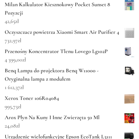
Milan Kalkulator Kiesznokowy Pocket Sunset 8
Pozyzcji
42,65
zł
Oczyszczacz powietrza Xiaomi Smart Air Purifier 4
732,97
zł
Przenośny Koncentrator Tlenu Lovego Lg102P
4 399,00
zł
Benq Lampa do projektora Benq W11000 -
Oryginalna lampa z modułem
1 612,37
zł
Xerox Toner 106R04084
995,73
zł
Arox Płyn Na Kuny I Inne Zwierzęta 50 Ml
24,08
zł
Urządzenie wielofunkcyjne Epson EcoTank L3111