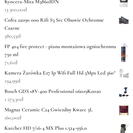
Kyocera-Mita M3860IDN
13 500,00
zł
Cofra 22090 000 Rift S3 Src Obuwie Ochronne
Czarne
380,53
zł
FP 404 fire protect - piana montażowa ogniochronna
750 ml
71,61
zł
Kamera Żarówka E27 Ip Wifi Full Hd 3Mpx Led 360°
194,99
zł
Bosch GDS 18V-400 Professional 06019K0020
1 273,30
zł
Magnat Ceramic C24 Gwiezdny Kwarc 5L
160,00
zł
Karcher HD 7/16-4 MX Plus 1.524-956.0