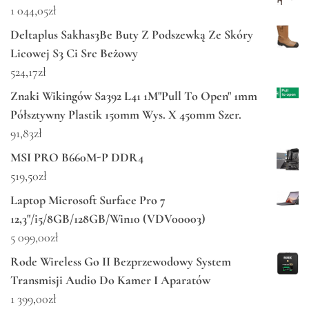
1 044,05
zł
Deltaplus Sakhas3Be Buty Z Podszewką Ze Skóry
Licowej S3 Ci Src Beżowy
524,17
zł
Znaki Wikingów Sa392 L41 1M"Pull To Open" 1mm
Półsztywny Plastik 150mm Wys. X 450mm Szer.
91,83
zł
MSI PRO B660M-P DDR4
519,50
zł
Laptop Microsoft Surface Pro 7
12,3"/i5/8GB/128GB/Win10 (VDV00003)
5 099,00
zł
Rode Wireless Go II Bezprzewodowy System
Transmisji Audio Do Kamer I Aparatów
1 399,00
zł