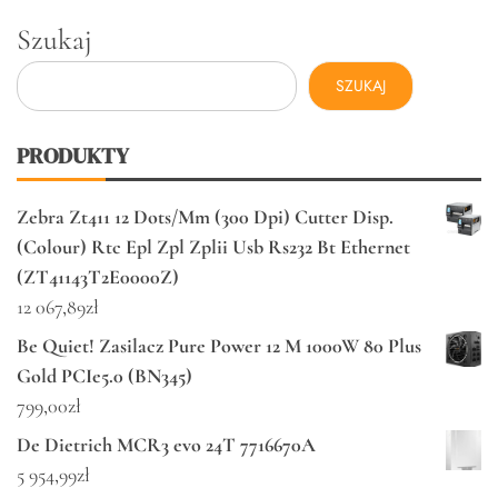
Szukaj
SZUKAJ
PRODUKTY
Zebra Zt411 12 Dots/Mm (300 Dpi) Cutter Disp.
(Colour) Rtc Epl Zpl Zplii Usb Rs232 Bt Ethernet
(ZT41143T2E0000Z)
12 067,89
zł
Be Quiet! Zasilacz Pure Power 12 M 1000W 80 Plus
Gold PCIe5.0 (BN345)
799,00
zł
De Dietrich MCR3 evo 24T 7716670A
5 954,99
zł