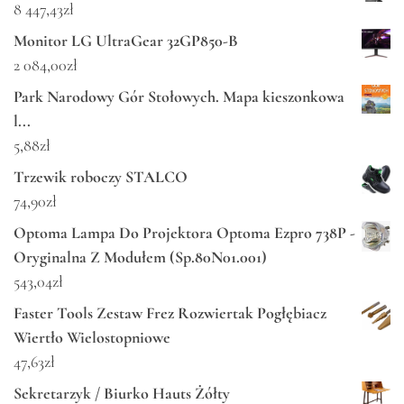
8 447,43
zł
Monitor LG UltraGear 32GP850-B
2 084,00
zł
Park Narodowy Gór Stołowych. Mapa kieszonkowa
l...
5,88
zł
Trzewik roboczy STALCO
74,90
zł
Optoma Lampa Do Projektora Optoma Ezpro 738P -
Oryginalna Z Modułem (Sp.80N01.001)
543,04
zł
Faster Tools Zestaw Frez Rozwiertak Pogłębiacz
Wiertło Wielostopniowe
47,63
zł
Sekretarzyk / Biurko Hauts Żółty