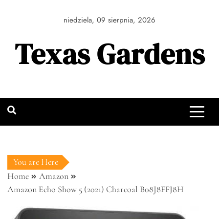
Skip
to
niedziela, 09 sierpnia, 2026
content
Texas Gardens
You are Here
Home
Amazon
Amazon Echo Show 5 (2021) Charcoal B08J8FFJ8H