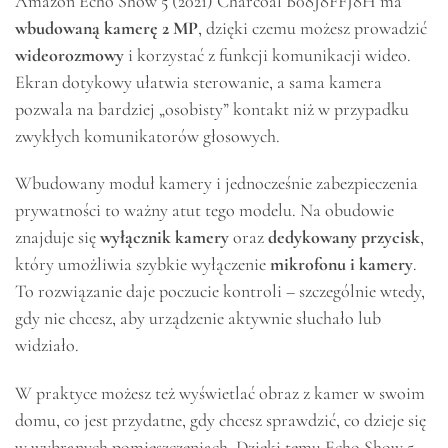
Amazon Echo Show 5 (2021) Charcoal B08J8FFJ8H ma
wbudowaną kamerę 2 MP
, dzięki czemu możesz prowadzić
wideorozmowy
i korzystać z funkcji komunikacji wideo.
Ekran dotykowy ułatwia sterowanie, a sama kamera
pozwala na bardziej „osobisty” kontakt niż w przypadku
zwykłych komunikatorów głosowych.
Wbudowany moduł kamery i jednocześnie zabezpieczenia
prywatności to ważny atut tego modelu. Na obudowie
znajduje się
wyłącznik kamery
oraz
dedykowany przycisk
,
który umożliwia szybkie wyłączenie
mikrofonu i kamery
.
To rozwiązanie daje poczucie kontroli – szczególnie wtedy,
gdy nie chcesz, aby urządzenie aktywnie słuchało lub
widziało.
W praktyce możesz też wyświetlać obraz z kamer w swoim
domu, co jest przydatne, gdy chcesz sprawdzić, co dzieje się
w wybranych pomieszczeniach. Dzięki temu Echo Show 5