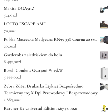
Makita DGA511Z
574,01
zł
LOTTO ESCAPE AMF
79,99
zł
Polska Maseczka Medyczna KN95 99% Czarna 20 szt.
20,00
zł
Garderoba z siedziskiem do holu
8 492,00
zł
Bosch Condens GC2300i W 15kW
5 666,00
zł
Zebra Zd621 Drukarka Etykiet Bezpośrednio
Termiczny 203 X Dpi Przewodowy I Bezprzewodowy
3 885,99
zł
Karcher K2 Universal Edition 1.673-000.0