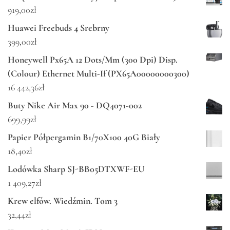
919,00
zł
Huawei Freebuds 4 Srebrny
399,00
zł
Honeywell Px65A 12 Dots/Mm (300 Dpi) Disp.
(Colour) Ethernet Multi-If (PX65A00000000300)
16 442,36
zł
Buty Nike Air Max 90 - DQ4071-002
699,99
zł
Papier Półpergamin B1/70X100 40G Biały
18,40
zł
Lodówka Sharp SJ-BB05DTXWF-EU
1 409,27
zł
Krew elfów. Wiedźmin. Tom 3
32,44
zł