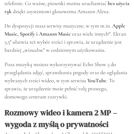
telefonie. Co ważne, piosenki można uruchamiać
bez użycia
rąk
dzięki asystentowi głosowemu Amazon Alexa.
Do dyspozycji masz serwisy muzyczne, w tym m.in.
Apple
Music, Spotify i Amazon Music
oraz wiele innych*. Ekran
5,5″ ułatwia też wybór treści i sprawia, że urządzenie jest
bardziej „wizualne” w codziennym użytkowaniu.
Poza muzyką możesz wykorzystywać Echo Show 5 do
przeglądania zdjęć, sprawdzania pogody oraz do oglądania
wybranych treści wideo, w tym serwisu
YouTube
. To
sprawia, że urządzenie może pełnić rolę prostego,
domowego centrum rozrywki.
Rozmowy wideo i kamera 2 MP –
wygoda z myślą o prywatności