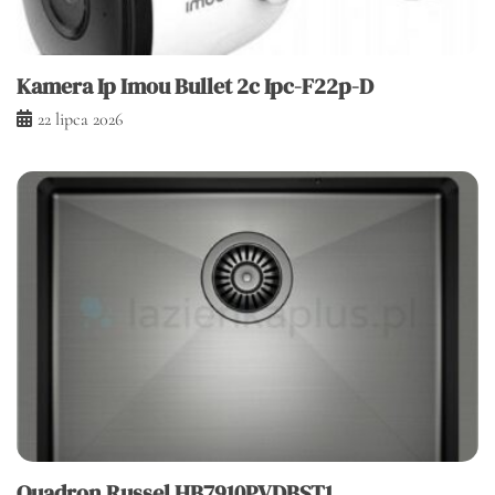
Kamera Ip Imou Bullet 2c Ipc-F22p-D
22 lipca 2026
Quadron Russel HB7910PVDBST1