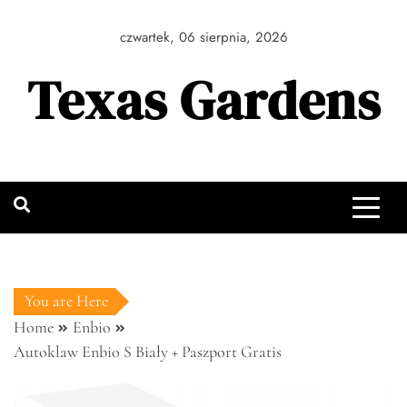
Skip
to
czwartek, 06 sierpnia, 2026
content
Texas Gardens
You are Here
Home
Enbio
Autoklaw Enbio S Biały + Paszport Gratis