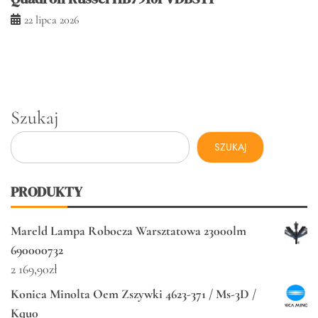
22 lipca 2026
Szukaj
SZUKAJ
PRODUKTY
Mareld Lampa Robocza Warsztatowa 23000lm
690000732
2 169,90
zł
Konica Minolta Oem Zszywki 4623-371 / Ms-3D /
Kqu0