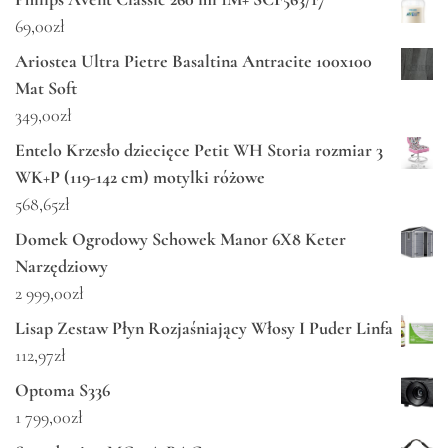
69,00
zł
Ariostea Ultra Pietre Basaltina Antracite 100x100
Mat Soft
349,00
zł
Entelo Krzesło dziecięce Petit WH Storia rozmiar 3
WK+P (119-142 cm) motylki różowe
568,65
zł
Domek Ogrodowy Schowek Manor 6X8 Keter
Narzędziowy
2 999,00
zł
Lisap Zestaw Płyn Rozjaśniający Włosy I Puder Linfa
112,97
zł
Optoma S336
1 799,00
zł