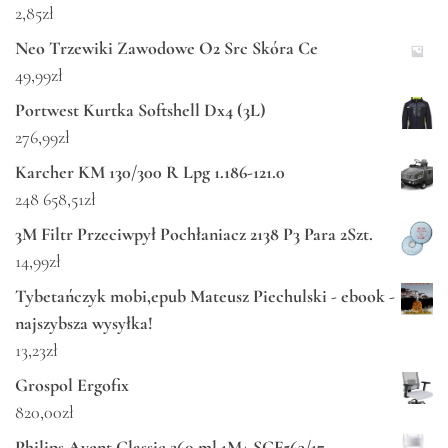
2,85
zł
Neo Trzewiki Zawodowe O2 Src Skóra Ce
49,99
zł
Portwest Kurtka Softshell Dx4 (3L)
276,99
zł
Karcher KM 130/300 R Lpg 1.186-121.0
248 658,51
zł
3M Filtr Przeciwpył Pochłaniacz 2138 P3 Para 2Szt.
14,99
zł
Tybetańczyk mobi,epub Mateusz Piechulski - ebook -
najszybsza wysyłka!
13,23
zł
Grospol Ergofix
820,00
zł
Philips Avent Classic 260 ml 1M+ SCF563/17