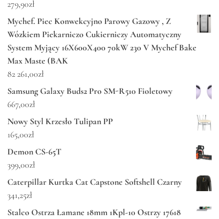
279,90
zł
Mychef. Piec Konwekcyjno Parowy Gazowy , Z
Wózkiem Piekarniczo Cukierniczy Automatyczny
System Myjący 16X600X400 70kW 230 V Mychef Bake
Max Maste (BAK
82 261,00
zł
Samsung Galaxy Buds2 Pro SM-R510 Fioletowy
667,00
zł
Nowy Styl Krzesło Tulipan PP
165,00
zł
Demon CS-65T
399,00
zł
Caterpillar Kurtka Cat Capstone Softshell Czarny
341,25
zł
Stalco Ostrza Łamane 18mm 1Kpl-10 Ostrzy 17618