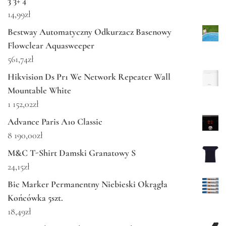
3 3+ 4
14,99
zł
Bestway Automatyczny Odkurzacz Basenowy
Flowclear Aquasweeper
561,74
zł
Hikvision Ds Pr1 We Network Repeater Wall
Mountable White
1 152,02
zł
Advance Paris A10 Classic
8 190,00
zł
M&C T-Shirt Damski Granatowy S
24,15
zł
Bic Marker Permanentny Niebieski Okrągła
Końcówka 5szt.
18,49
zł