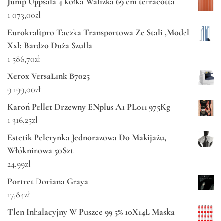
Jump Uppsala 4 kółka Walizka 69 cm terracotta
1 073,00
zł
Eurokraftpro Taczka Transportowa Ze Stali ,Model
Xxl: Bardzo Duża Szufla
1 586,70
zł
Xerox VersaLink B7025
9 199,00
zł
Karoń Pellet Drzewny ENplus A1 PL011 975Kg
1 316,25
zł
Estetik Pelerynka Jednorazowa Do Makijażu,
Włókninowa 50Szt.
24,99
zł
Portret Doriana Graya
17,84
zł
Tlen Inhalacyjny W Puszce 99 5% 10X14L Maska