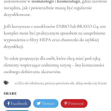
zastosowanie w
stomatologii
i
kosmetologii
, gdzie zarówno
narzędzia, jak i powierzchnie muszą być regularnie
dezynfekowane.
Jeśli korzystasz z autoklawów ENBIO lub BRAVO G4, ten
komplet może być praktycznym sposobem na uzupełnienie
wyposażenia o filtry HEPA oraz chusteczki do szybkiej
dezynfekcji.
To także propozycja dla osób, które chcą mieć pod ręką
elementy wspierające codzienną rutynę – bez konieczności
osobnego dobierania akcesoriów.
czÄĹci do inhalatora
,
proteza piersiowa nfz
,
sklep medyczny leszno
SHARE
Facebook
Twitter
Pinterest