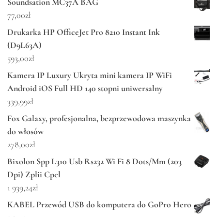
Soundsation MC37A BAG
77,00
zł
Drukarka HP OfficeJet Pro 8210 Instant Ink
(D9L63A)
593,00
zł
Kamera IP Luxury Ukryta mini kamera IP WiFi
Android iOS Full HD 140 stopni uniwersalny
339,99
zł
Fox Galaxy, profesjonalna, bezprzewodowa maszynka
do włosów
278,00
zł
Bixolon Spp L310 Usb Rs232 Wi Fi 8 Dots/Mm (203
Dpi) Zplii Cpcl
1 939,24
zł
KABEL Przewód USB do komputera do GoPro Hero