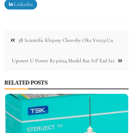
Linkedin
Nawigacja
3B Scientific Klejony Choroby Oka Vr0231Uu
wpisu
Upower U Power Rr30624 Model Bat S1P Esd Src
RELATED POSTS