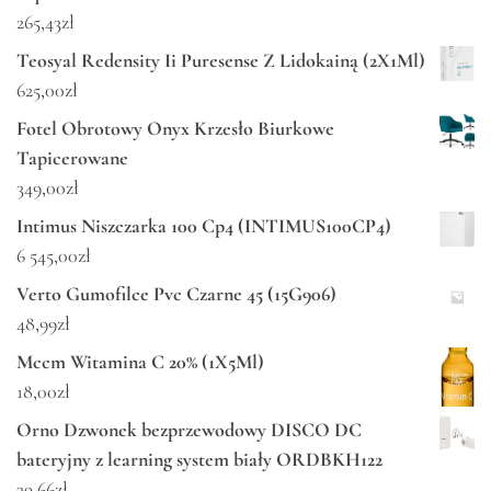
265,43
zł
Teosyal Redensity Ii Puresense Z Lidokainą (2X1Ml)
625,00
zł
Fotel Obrotowy Onyx Krzesło Biurkowe
Tapicerowane
349,00
zł
Intimus Niszczarka 100 Cp4 (INTIMUS100CP4)
6 545,00
zł
Verto Gumofilce Pvc Czarne 45 (15G906)
48,99
zł
Mccm Witamina C 20% (1X5Ml)
18,00
zł
Orno Dzwonek bezprzewodowy DISCO DC
bateryjny z learning system biały ORDBKH122
39,66
zł