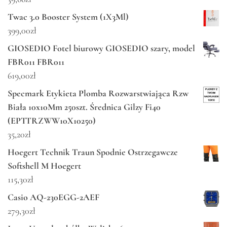
Twac 3.0 Booster System (1X3Ml)
399,00
zł
GIOSEDIO Fotel biurowy GIOSEDIO szary, model
FBR011 FBR011
619,00
zł
Specmark Etykieta Plomba Rozwarstwiająca Rzw
Biała 10x10Mm 250szt. Średnica Gilzy Fi40
(EPTTRZWW10X10250)
35,20
zł
Hoegert Technik Traun Spodnie Ostrzegawcze
Softshell M Hoegert
115,30
zł
Casio AQ-230EGG-2AEF
279,30
zł