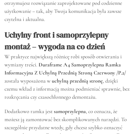
otrzymujesz rozwiązanie zaprojektowane pod codzienne
użytkowanie – tak, aby Twoja komunikacja była zawsze
czytelna i aktualna.
Uchylny front i samoprzylepny
montaż – wygoda na co dzień
W praktyce największą różnicę robi sposób otwierania i
wymiany treści.
Duraframe A4 Samoprzylepna Ramka
Informacyjna Z Uchylną Przednią Stroną Czerwony /P.2/
została wyposażona w
uchylną przednią stronę
, dzięki
czemu wkład z informacją można podmieniać sprawnie, bez
rozkręcania czy czasochłonnego demontażu.
Dodatkowo ramka jest
samoprzylepna
, co oznacza, że
możesz ją zamontować bez skomplikowanych narzędzi. To
szczególnie przydatne wtedy, gdy chcesz szybko oznaczyć