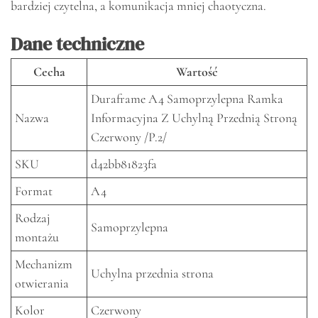
bardziej czytelna, a komunikacja mniej chaotyczna.
Dane techniczne
Cecha
Wartość
Duraframe A4 Samoprzylepna Ramka
Nazwa
Informacyjna Z Uchylną Przednią Stroną
Czerwony /P.2/
SKU
d42bb81823fa
Format
A4
Rodzaj
Samoprzylepna
montażu
Mechanizm
Uchylna przednia strona
otwierania
Kolor
Czerwony