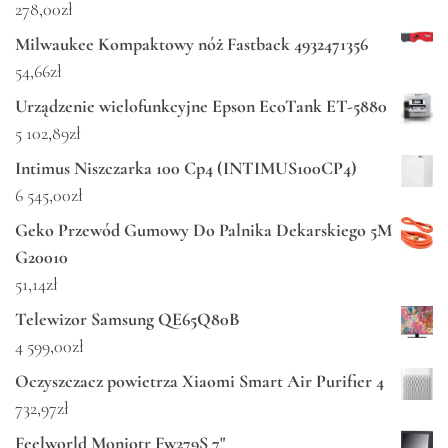
278,00
zł
Milwaukee Kompaktowy nóż Fastback 4932471356
54,66
zł
Urządzenie wielofunkcyjne Epson EcoTank ET-5880
5 102,89
zł
Intimus Niszczarka 100 Cp4 (INTIMUS100CP4)
6 545,00
zł
Geko Przewód Gumowy Do Palnika Dekarskiego 5M
G20010
51,14
zł
Telewizor Samsung QE65Q80B
4 599,00
zł
Oczyszczacz powietrza Xiaomi Smart Air Purifier 4
732,97
zł
Feelworld Moniotr Fw279S 7"