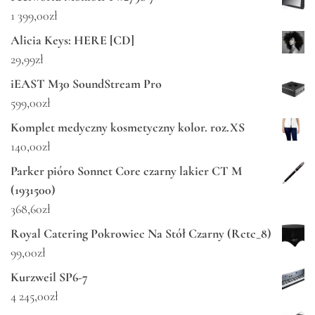
1 399,00
zł
Alicia Keys: HERE [CD]
29,99
zł
iEAST M30 SoundStream Pro
599,00
zł
Komplet medyczny kosmetyczny kolor. roz.XS
140,00
zł
Parker pióro Sonnet Core czarny lakier CT M
(1931500)
368,60
zł
Royal Catering Pokrowiec Na Stół Czarny (Rctc_8)
99,00
zł
Kurzweil SP6-7
4 245,00
zł