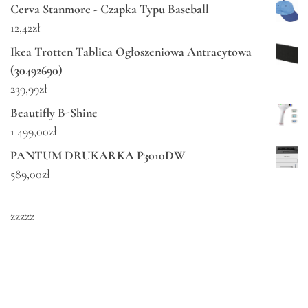
Cerva Stanmore - Czapka Typu Baseball
12,42
zł
Ikea Trotten Tablica Ogłoszeniowa Antracytowa
(30492690)
239,99
zł
Beautifly B-Shine
1 499,00
zł
PANTUM DRUKARKA P3010DW
589,00
zł
zzzzz