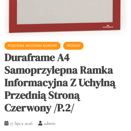
POZOSTAŁE AKCESORIA BIUROWE
PRODUKT
Duraframe A4
Samoprzylepna Ramka
Informacyjna Z Uchylną
Przednią Stroną
Czerwony /P.2/
17 lipca 2026
admin