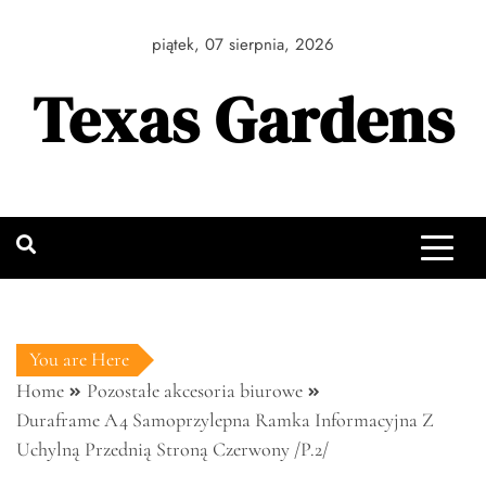
Skip
to
piątek, 07 sierpnia, 2026
content
Texas Gardens
You are Here
Home
Pozostałe akcesoria biurowe
Duraframe A4 Samoprzylepna Ramka Informacyjna Z
Uchylną Przednią Stroną Czerwony /P.2/