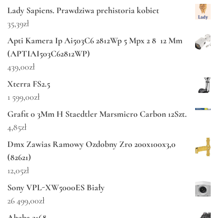
Lady Sapiens. Prawdziwa prehistoria kobiet
35,39
zł
Apti Kamera Ip Ai503C6 2812Wp 5 Mpx 2 8 12 Mm
(APTIAI503C62812WP)
439,00
zł
Xterra FS2.5
1 599,00
zł
Grafit 0 3Mm H Staedtler Marsmicro Carbon 12Szt.
4,85
zł
Dmx Zawias Ramowy Ozdobny Zro 200x100x3,0
(82621)
12,05
zł
Sony VPL-XW5000ES Biały
26 499,00
zł
Abeba 2168