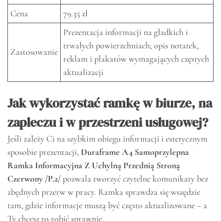
Cena
79.35 zł
Prezentacja informacji na gładkich i
trwałych powierzchniach; opis notatek,
Zastosowanie
reklam i plakatów wymagających częstych
aktualizacji
Jak wykorzystać ramkę w biurze, na
zapleczu i w przestrzeni usługowej?
Jeśli zależy Ci na szybkim obiegu informacji i estetycznym
sposobie prezentacji,
Duraframe A4 Samoprzylepna
Ramka Informacyjna Z Uchylną Przednią Stroną
Czerwony /P.2/
pozwala tworzyć czytelne komunikaty bez
zbędnych przerw w pracy. Ramka sprawdza się wszędzie
tam, gdzie informacje muszą być często aktualizowane – a
Ty chcesz to robić sprawnie.