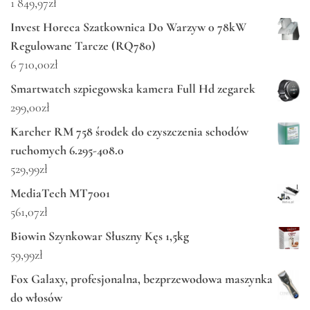
1 849,97
zł
Invest Horeca Szatkownica Do Warzyw 0 78kW
Regulowane Tarcze (RQ780)
6 710,00
zł
Smartwatch szpiegowska kamera Full Hd zegarek
299,00
zł
Karcher RM 758 środek do czyszczenia schodów
ruchomych 6.295-408.0
529,99
zł
MediaTech MT7001
561,07
zł
Biowin Szynkowar Słuszny Kęs 1,5kg
59,99
zł
Fox Galaxy, profesjonalna, bezprzewodowa maszynka
do włosów