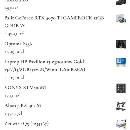
99,92
zł
Palit GeForce RTX 4070 Ti GAMEROCK 12GB
GDDR6X
4 499,00
zł
Optoma S336
1 799,00
zł
Laptop HP Pavilion 15-eg0010nw Gold
15,6"/i5/8GB/512GB/Win10 (2M0R8EA)
2 599,00
zł
VONYX STM500BT
179,00
zł
Abarqs BZ-462.M
1 374,17
zł
Zenwire Q9 (1234567)