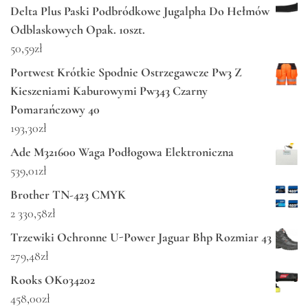
Delta Plus Paski Podbródkowe Jugalpha Do Hełmów
Odblaskowych Opak. 10szt.
50,59
zł
Portwest Krótkie Spodnie Ostrzegawcze Pw3 Z
Kieszeniami Kaburowymi Pw343 Czarny
Pomarańczowy 40
193,30
zł
Ade M321600 Waga Podłogowa Elektroniczna
539,01
zł
Brother TN-423 CMYK
2 330,58
zł
Trzewiki Ochronne U-Power Jaguar Bhp Rozmiar 43
279,48
zł
Rooks OK034202
458,00
zł