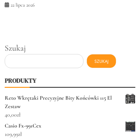
22 lipca 2026
Szukaj
SZUKAJ
PRODUKTY
Reto Wkrętaki Precyzyjne Bity Końcówki 115 El
Zestaw
40,00
zł
Casio Fx-991Cex
109,99
zł