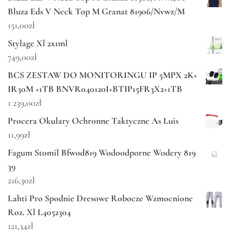
Bluza Eds V Neck Top M Granat 81906/Nvwz/M
151,00
zł
Stylage Xl 2x1ml
749,00
zł
BCS ZESTAW DO MONITORINGU IP 5MPX 2K+
IR30M +1TB BNVR040120I+BTIP15FR3X2+1TB
1 239,00
zł
Procera Okulary Ochronne Taktyczne As Luis
11,99
zł
Fagum Stomil Bfwod819 Wodoodporne Wodery 819
39
216,30
zł
Lahti Pro Spodnie Dresowe Robocze Wzmocnione
Roz. Xl L4052304
121,34
zł