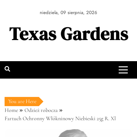
Skip
to
niedziela, 09 sierpnia, 2026
content
Texas Gardens
You are Here
Home
Odzież robocza
Fartuch Ochronny Włókninowy Niebieski 25g R. Xl