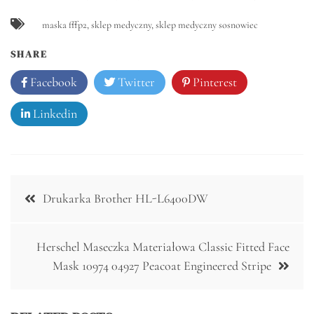
maska fffp2
,
sklep medyczny
,
sklep medyczny sosnowiec
SHARE
Facebook
Twitter
Pinterest
Linkedin
Nawigacja
Drukarka Brother HL-L6400DW
wpisu
Herschel Maseczka Materiałowa Classic Fitted Face
Mask 10974 04927 Peacoat Engineered Stripe