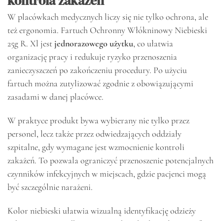
kontrola zakażeń
W placówkach medycznych liczy się nie tylko ochrona, ale
też ergonomia. Fartuch Ochronny Włókninowy Niebieski
25g R. Xl jest
jednorazowego użytku
, co ułatwia
organizację pracy i redukuje ryzyko przenoszenia
zanieczyszczeń po zakończeniu procedury. Po użyciu
fartuch można zutylizować zgodnie z obowiązującymi
zasadami w danej placówce.
W praktyce produkt bywa wybierany nie tylko przez
personel, lecz także przez odwiedzających oddziały
szpitalne, gdy wymagane jest wzmocnienie kontroli
zakażeń. To pozwala ograniczyć przenoszenie potencjalnych
czynników infekcyjnych w miejscach, gdzie pacjenci mogą
być szczególnie narażeni.
Kolor niebieski ułatwia wizualną identyfikację odzieży