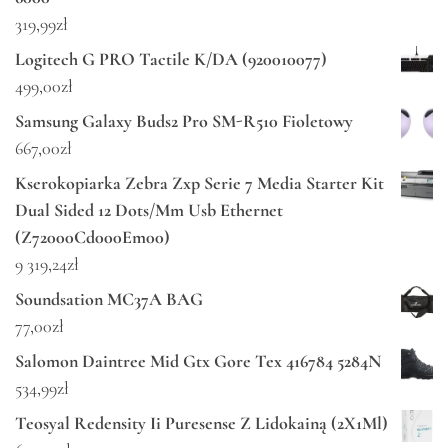
319,99
zł
Logitech G PRO Tactile K/DA (920010077)
499,00
zł
Samsung Galaxy Buds2 Pro SM-R510 Fioletowy
667,00
zł
Kserokopiarka Zebra Zxp Serie 7 Media Starter Kit
Dual Sided 12 Dots/Mm Usb Ethernet
(Z72000Cd000Em00)
9 319,24
zł
Soundsation MC37A BAG
77,00
zł
Salomon Daintree Mid Gtx Gore Tex 416784 5284N
534,99
zł
Teosyal Redensity Ii Puresense Z Lidokainą (2X1Ml)