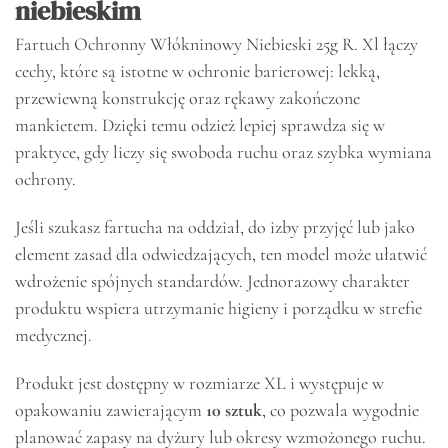
niebieskim
Fartuch Ochronny Włókninowy Niebieski 25g R. Xl łączy
cechy, które są istotne w ochronie barierowej: lekką,
przewiewną konstrukcję oraz rękawy zakończone
mankietem. Dzięki temu odzież lepiej sprawdza się w
praktyce, gdy liczy się swoboda ruchu oraz szybka wymiana
ochrony.
Jeśli szukasz fartucha na oddział, do izby przyjęć lub jako
element zasad dla odwiedzających, ten model może ułatwić
wdrożenie spójnych standardów. Jednorazowy charakter
produktu wspiera utrzymanie higieny i porządku w strefie
medycznej.
Produkt jest dostępny w rozmiarze XL i występuje w
opakowaniu zawierającym
10 sztuk
, co pozwala wygodnie
planować zapasy na dyżury lub okresy wzmożonego ruchu.