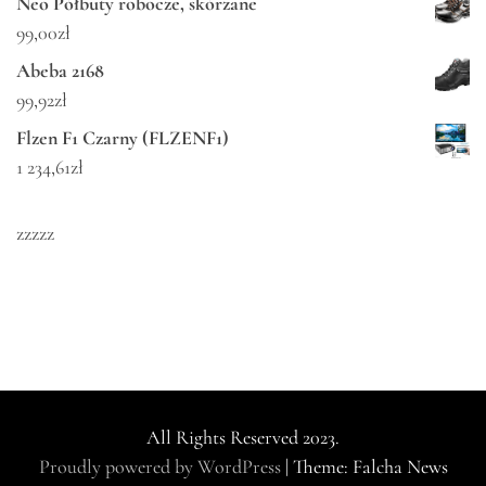
Neo Półbuty robocze, skórzane
99,00
zł
Abeba 2168
99,92
zł
Flzen F1 Czarny (FLZENF1)
1 234,61
zł
zzzzz
All Rights Reserved 2023.
Proudly powered by WordPress
|
Theme: Falcha News