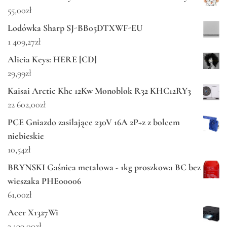
55,00
zł
Lodówka Sharp SJ-BB05DTXWF-EU
1 409,27
zł
Alicia Keys: HERE [CD]
29,99
zł
Kaisai Arctic Khc 12Kw Monoblok R32 KHC12RY3
22 602,00
zł
PCE Gniazdo zasilające 230V 16A 2P+z z bolcem
niebieskie
10,54
zł
BRYNSKI Gaśnica metalowa - 1kg proszkowa BC bez
wieszaka PHE00006
61,00
zł
Acer X1327Wi
3 199,00
zł