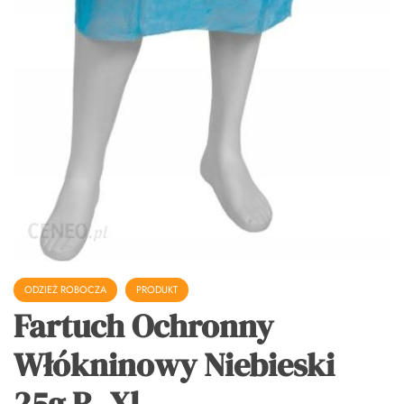
ODZIEŻ ROBOCZA
PRODUKT
Fartuch Ochronny
Włókninowy Niebieski
25g R. Xl