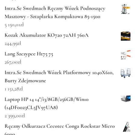
Intra.Se Swedmach Ręczny Wózek Podnoszący
Masztowy - Sztaplarka Kompaktowa 85-1500
5 150,01
zł
Kozak Akumulator KO720 72AH 760A
244,99
zł
Lang Szczypce Ht75 75
267,00
zł
Intra.Se Swedmach Wózek Platformowy 1040X610,
Burty Zdejmowane
1 151,28
zł
Laptop HP 14 14"/i3/8GB/256GB/Win10
(14DF0023CL5JV97UA8)
2 399,00
zł
Ręczny Odkurzacz Cecotec Conga Rockstar Micro
6000