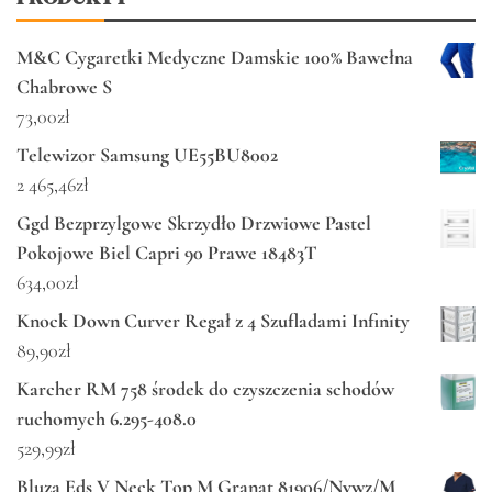
M&C Cygaretki Medyczne Damskie 100% Bawełna
Chabrowe S
73,00
zł
Telewizor Samsung UE55BU8002
2 465,46
zł
Ggd Bezprzylgowe Skrzydło Drzwiowe Pastel
Pokojowe Biel Capri 90 Prawe 18483T
634,00
zł
Knock Down Curver Regał z 4 Szufladami Infinity
89,90
zł
Karcher RM 758 środek do czyszczenia schodów
ruchomych 6.295-408.0
529,99
zł
Bluza Eds V Neck Top M Granat 81906/Nvwz/M