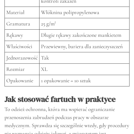
kontroli zakażeń
Materiał
Włóknina polipropylenowa
Gramatura
25 g/m²
Rękawy
Długie rękawy zakończone mankietem
Właściwości
Przewiewny, bariera dla zanieczyszczeń
Jednorazowość
Tak
Rozmiar
XL
Opakowanie
1 opakowanie = 10 sztuk
Jak stosować fartuch w praktyce
To odzież ochronna, która ma wspierać ograniczanie
przenoszenia zabrudzeń podczas pracy w obszarze
medycznym. Sprawdza się szczególnie wtedy, gdy procedury
nie wymagają odzieży jałowej, a priorytetem jest