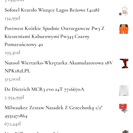
Sofotel Krzesło Wiszące Lagos Beżowe (4128)
134,99
zł
Portwest Krótkie Spodnie Ostrzegawcze Pw3 Z
Kieszeniami Kaburowymi Pw343 Czarny
Pomarańczowy 40
193,30
zł
Nutool Wiertarko-Wkrętarka Akumulatorowa 18V
NPK182LPL
315,00
zł
De Dietrich MCR3 evo 24T 7716670A
5 954,99
zł
Milwaukee Zestaw Nasadek Z Grzechotką 1/2"
4932471864
672,44
zł