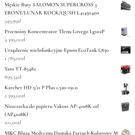
Męskie Buty SALOMON SUPERCROSS 3
EBONY/LUNAR ROCK/QUSH L41450400
349,99
zł
Przenośny Koncentrator Tlenu Lovego Lg102P
4 399,00
zł
Urządzenie wielofunkcyjne Epson EcoTank L850
1 789,00
zł
Yato YT-85482
899,54
zł
Karcher HD 5/11 P Plus 1.520-191.0
2 599,00
zł
Niszczarka do papieru Vakoss AP-4108K 10l
(AP4108K)
101,00
zł
M&C Bluza Medyczna Damska Fartuch Kolorowy M