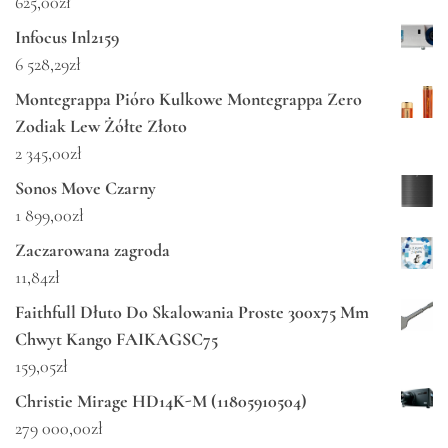
625,00
zł
Infocus Inl2159
6 528,29
zł
Montegrappa Pióro Kulkowe Montegrappa Zero
Zodiak Lew Żółte Złoto
2 345,00
zł
Sonos Move Czarny
1 899,00
zł
Zaczarowana zagroda
11,84
zł
Faithfull Dłuto Do Skalowania Proste 300x75 Mm
Chwyt Kango FAIKAGSC75
159,05
zł
Christie Mirage HD14K-M (11805910504)
279 000,00
zł