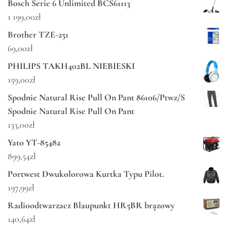
Bosch Serie 6 Unlimited BCS61113
1 199,00
zł
Brother TZE-251
69,00
zł
PHILIPS TAKH402BL NIEBIESKI
159,00
zł
Spodnie Natural Rise Pull On Pant 86106/Ptwz/S
Spodnie Natural Rise Pull On Pant
133,00
zł
Yato YT-85482
899,54
zł
Portwest Dwukolorowa Kurtka Typu Pilot.
197,99
zł
Radioodtwarzacz Blaupunkt HR5BR brązowy
140,64
zł