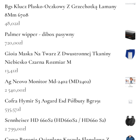
Bgs Klucz Płasko-Oczkowy Z Grzechotką Łamany
8Mm 6708
48,02
zł
Palmer wipper - dibox pasywny
720,00
zł
Gioia Maska Na Twarz Z Dwustronnej Tkaniny
Niebiesko Czarna Rozmiar M
13,41
zł
Ag Neovo Monitor Md-2402 (MD2402)
2 540,00
zł
Cofra Hymir S3 Asgard Esd Półbuty Bgr191
535,57
zł
Sennheiser HD 660S2 (HD660S2 / HD660 S2)
2 799,00
zł
Cerva Boronia Ocieplana Koszula Flanelowa Z