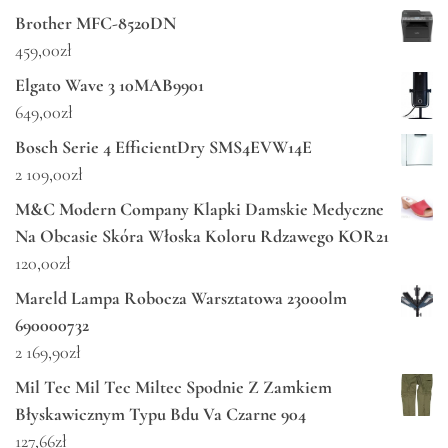
Brother MFC-8520DN
459,00
zł
Elgato Wave 3 10MAB9901
649,00
zł
Bosch Serie 4 EfficientDry SMS4EVW14E
2 109,00
zł
M&C Modern Company Klapki Damskie Medyczne
Na Obcasie Skóra Włoska Koloru Rdzawego KOR21
120,00
zł
Mareld Lampa Robocza Warsztatowa 23000lm
690000732
2 169,90
zł
Mil Tec Mil Tec Miltec Spodnie Z Zamkiem
Błyskawicznym Typu Bdu Va Czarne 904
127,66
zł