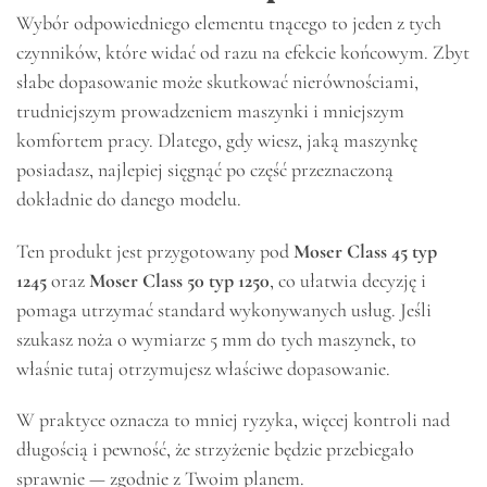
Wybór odpowiedniego elementu tnącego to jeden z tych
czynników, które widać od razu na efekcie końcowym. Zbyt
słabe dopasowanie może skutkować nierównościami,
trudniejszym prowadzeniem maszynki i mniejszym
komfortem pracy. Dlatego, gdy wiesz, jaką maszynkę
posiadasz, najlepiej sięgnąć po część przeznaczoną
dokładnie do danego modelu.
Ten produkt jest przygotowany pod
Moser Class 45 typ
1245
oraz
Moser Class 50 typ 1250
, co ułatwia decyzję i
pomaga utrzymać standard wykonywanych usług. Jeśli
szukasz noża o wymiarze 5 mm do tych maszynek, to
właśnie tutaj otrzymujesz właściwe dopasowanie.
W praktyce oznacza to mniej ryzyka, więcej kontroli nad
długością i pewność, że strzyżenie będzie przebiegało
sprawnie — zgodnie z Twoim planem.