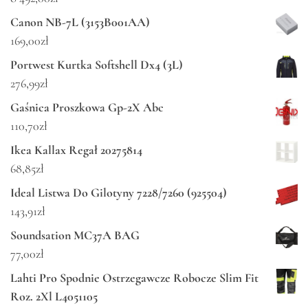
Canon NB-7L (3153B001AA)
169,00
zł
Portwest Kurtka Softshell Dx4 (3L)
276,99
zł
Gaśnica Proszkowa Gp-2X Abc
110,70
zł
Ikea Kallax Regał 20275814
68,85
zł
Ideal Listwa Do Gilotyny 7228/7260 (925504)
143,91
zł
Soundsation MC37A BAG
77,00
zł
Lahti Pro Spodnie Ostrzegawcze Robocze Slim Fit
Roz. 2Xl L4051105