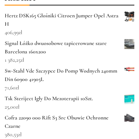
Hertz DSK165 Głośniki Citroen Jumper Opel Astra
H
406,99
zł
Signal Łóżko dwuosobowe tapicerowane szare
Barcelona 160x200
1 382,25
zł
Sw-Stahl Vde Szczypce Do Pomp Wodnych 240mm
Din 60900 41905L
71,60
zł
Tsk Steriject Igły Do Mezoterapii 10Szt.
25,00
zł
Cofra 22090 000 Rift S3 Src Obuwie Ochronne
Czarne
380,53
zł