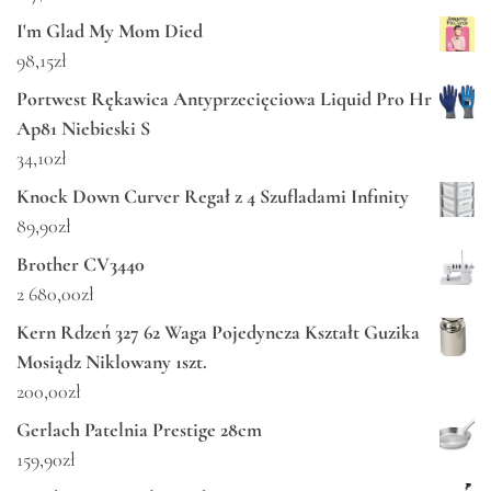
I'm Glad My Mom Died
98,15
zł
Portwest Rękawica Antyprzecięciowa Liquid Pro Hr
Ap81 Niebieski S
34,10
zł
Knock Down Curver Regał z 4 Szufladami Infinity
89,90
zł
Brother CV3440
2 680,00
zł
Kern Rdzeń 327 62 Waga Pojedyncza Kształt Guzika
Mosiądz Niklowany 1szt.
200,00
zł
Gerlach Patelnia Prestige 28cm
159,90
zł