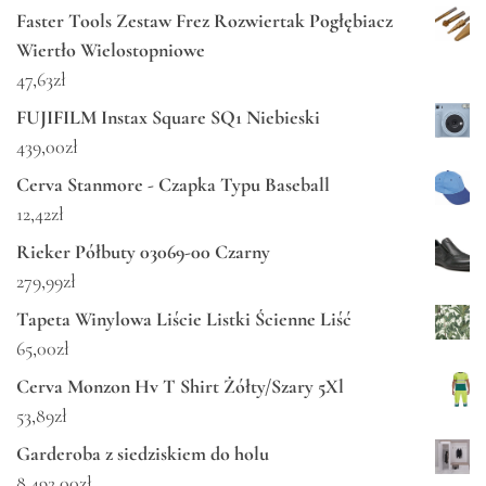
Faster Tools Zestaw Frez Rozwiertak Pogłębiacz
Wiertło Wielostopniowe
47,63
zł
FUJIFILM Instax Square SQ1 Niebieski
439,00
zł
Cerva Stanmore - Czapka Typu Baseball
12,42
zł
Rieker Półbuty 03069-00 Czarny
279,99
zł
Tapeta Winylowa Liście Listki Ścienne Liść
65,00
zł
Cerva Monzon Hv T Shirt Żółty/Szary 5Xl
53,89
zł
Garderoba z siedziskiem do holu
8 492,00
zł