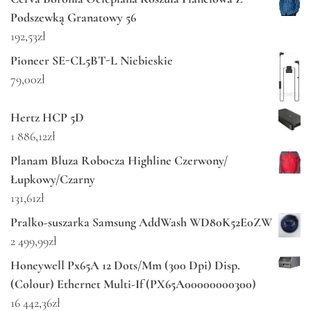
Podszewką Granatowy 56
192,53
zł
Pioneer SE-CL5BT-L Niebieskie
79,00
zł
Hertz HCP 5D
1 886,12
zł
Planam Bluza Robocza Highline Czerwony/
Łupkowy/Czarny
131,61
zł
Pralko-suszarka Samsung AddWash WD80K52E0ZW
2 499,99
zł
Honeywell Px65A 12 Dots/Mm (300 Dpi) Disp.
(Colour) Ethernet Multi-If (PX65A00000000300)
16 442,36
zł