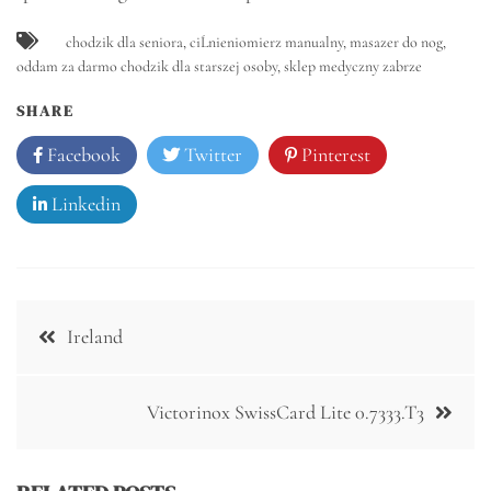
chodzik dla seniora
,
ciĹnieniomierz manualny
,
masazer do nog
,
oddam za darmo chodzik dla starszej osoby
,
sklep medyczny zabrze
SHARE
Facebook
Twitter
Pinterest
Linkedin
Nawigacja
Ireland
wpisu
Victorinox SwissCard Lite 0.7333.T3