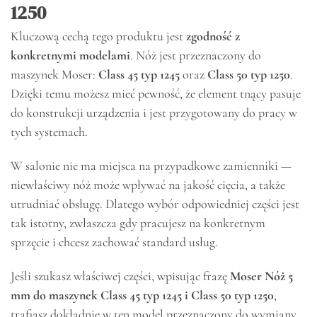
1250
Kluczową cechą tego produktu jest
zgodność z
konkretnymi modelami
. Nóż jest przeznaczony do
maszynek Moser:
Class 45 typ 1245
oraz
Class 50 typ 1250
.
Dzięki temu możesz mieć pewność, że element tnący pasuje
do konstrukcji urządzenia i jest przygotowany do pracy w
tych systemach.
W salonie nie ma miejsca na przypadkowe zamienniki —
niewłaściwy nóż może wpływać na jakość cięcia, a także
utrudniać obsługę. Dlatego wybór odpowiedniej części jest
tak istotny, zwłaszcza gdy pracujesz na konkretnym
sprzęcie i chcesz zachować standard usług.
Jeśli szukasz właściwej części, wpisując frazę
Moser Nóż 5
mm do maszynek Class 45 typ 1245 i Class 50 typ 1250
,
trafiasz dokładnie w ten model przeznaczony do wymiany