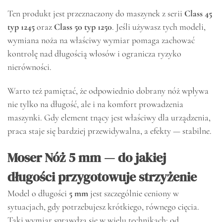
Ten produkt jest przeznaczony do maszynek z serii
Class 45
typ 1245
oraz
Class 50 typ 1250
. Jeśli używasz tych modeli,
wymiana noża na właściwy wymiar pomaga zachować
kontrolę nad długością włosów i ogranicza ryzyko
nierówności.
Warto też pamiętać, że odpowiednio dobrany nóż wpływa
nie tylko na długość, ale i na komfort prowadzenia
maszynki. Gdy element tnący jest właściwy dla urządzenia,
praca staje się bardziej przewidywalna, a efekty — stabilne.
Moser Nóż 5 mm — do jakiej
długości przygotowuje strzyżenie
Model o długości
5 mm
jest szczególnie ceniony w
sytuacjach, gdy potrzebujesz krótkiego, równego cięcia.
Taki wymiar sprawdza się w wielu technikach: od