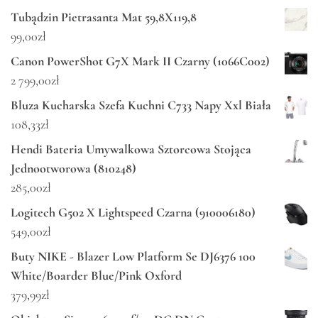
Tubądzin Pietrasanta Mat 59,8X119,8
99,00
zł
Canon PowerShot G7X Mark II Czarny (1066C002)
2 799,00
zł
Bluza Kucharska Szefa Kuchni C733 Napy Xxl Biała
108,33
zł
Hendi Bateria Umywalkowa Sztorcowa Stojąca
Jednootworowa (810248)
285,00
zł
Logitech G502 X Lightspeed Czarna (910006180)
549,00
zł
Buty NIKE - Blazer Low Platform Se DJ6376 100
White/Boarder Blue/Pink Oxford
379,99
zł