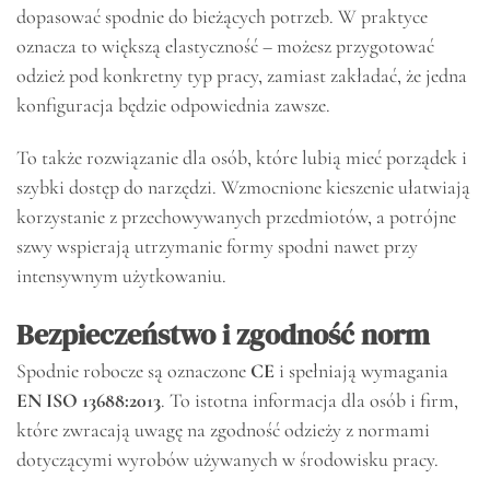
dopasować spodnie do bieżących potrzeb. W praktyce
oznacza to większą elastyczność – możesz przygotować
odzież pod konkretny typ pracy, zamiast zakładać, że jedna
konfiguracja będzie odpowiednia zawsze.
To także rozwiązanie dla osób, które lubią mieć porządek i
szybki dostęp do narzędzi. Wzmocnione kieszenie ułatwiają
korzystanie z przechowywanych przedmiotów, a potrójne
szwy wspierają utrzymanie formy spodni nawet przy
intensywnym użytkowaniu.
Bezpieczeństwo i zgodność norm
Spodnie robocze są oznaczone
CE
i spełniają wymagania
EN ISO 13688:2013
. To istotna informacja dla osób i firm,
które zwracają uwagę na zgodność odzieży z normami
dotyczącymi wyrobów używanych w środowisku pracy.