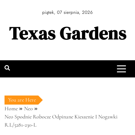
Skip
to
piątek, 07 sierpnia, 2026
content
Texas Gardens
You are Here
Home
Neo
Neo Spodnie Robocze Odpinane Kieszenie I Nogawki
R.L/5281-230-L