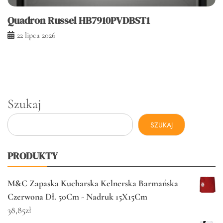
Quadron Russel HB7910PVDBST1
22 lipca 2026
Szukaj
SZUKAJ
PRODUKTY
M&C Zapaska Kucharska Kelnerska Barmańska
Czerwona Dł. 50Cm - Nadruk 15X15Cm
38,85
zł