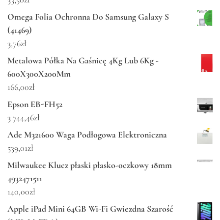
Omega Folia Ochronna Do Samsung Galaxy S
(41469)
3,76
zł
Metalowa Półka Na Gaśnicę 4Kg Lub 6Kg -
600X300X200Mm
166,00
zł
Epson EB-FH52
3 744,46
zł
Ade M321600 Waga Podłogowa Elektroniczna
539,01
zł
Milwaukee Klucz płaski płasko-oczkowy 18mm
4932471511
140,00
zł
Apple iPad Mini 64GB Wi-Fi Gwiezdna Szarość