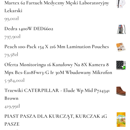
Martex 62 Fartuch Medyczny Męski Laboratoryjny
Lekarski
99,00
zł
Dedra 1400W DED6602
797,90
zł
Peach 100-Pack 154 X 216 Mm Lamination Pouches
79,58
zł
Oferta Monitoringu 16 Kanałowy Na 8X Kamera 8
Mpx Bcs-Ea18Fwr3-G Ir 30M Wbudowany Mikrofon
5 984,00
zł
Trzewiki CATERPILLAR - Elude Wp Mid P724341
Brown
419,99
zł
PIAST PASZA DLA KURCZĄT, KURCZAK 2G
PASZE