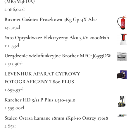
(MK7M3FDA)
2 986,00
zł
Boxmet Gaśnica Proszkowa 4Kg Gp-4X Abc
143,09
zł
Yato Opryskiwacz Elektryczny Aku 3.6V 2000Mah
110,53
zł
Urządzenie wielofunkcyjne Brother MFC-J6955DW
2 515,96
zł
LEVENHUK APARAT CYFROWY
FOTOGRAFICZNY T800 PLUS
1 899,95
zł
Karcher HD 5/11 P Plus 1.520-191.0
2 599,00
zł
Stalco Ostrza Łamane 18mm 1Kpl-10 Ostrzy 17618
2,85
zł