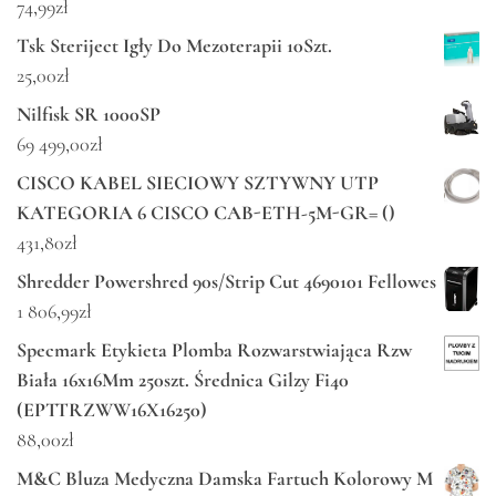
74,99
zł
Tsk Steriject Igły Do Mezoterapii 10Szt.
25,00
zł
Nilfisk SR 1000SP
69 499,00
zł
CISCO KABEL SIECIOWY SZTYWNY UTP
KATEGORIA 6 CISCO CAB-ETH-5M-GR= ()
431,80
zł
Shredder Powershred 90s/Strip Cut 4690101 Fellowes
1 806,99
zł
Specmark Etykieta Plomba Rozwarstwiająca Rzw
Biała 16x16Mm 250szt. Średnica Gilzy Fi40
(EPTTRZWW16X16250)
88,00
zł
M&C Bluza Medyczna Damska Fartuch Kolorowy M