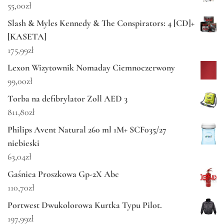
55,00
zł
Slash & Myles Kennedy & The Conspirators: 4 [CD]+
[KASETA]
175,99
zł
Lexon Wizytownik Nomaday Ciemnoczerwony
99,00
zł
Torba na defibrylator Zoll AED 3
811,80
zł
Philips Avent Natural 260 ml 1M+ SCF035/27
niebieski
63,04
zł
Gaśnica Proszkowa Gp-2X Abc
110,70
zł
Portwest Dwukolorowa Kurtka Typu Pilot.
197,99
zł