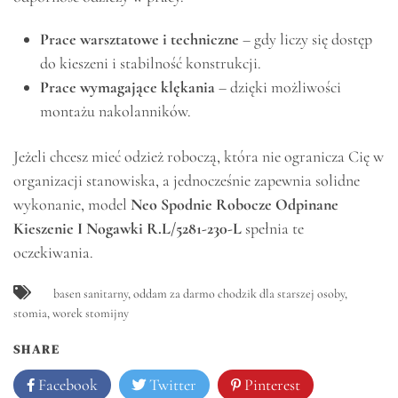
Prace warsztatowe i techniczne
– gdy liczy się dostęp
do kieszeni i stabilność konstrukcji.
Prace wymagające klękania
– dzięki możliwości
montażu nakolanników.
Jeżeli chcesz mieć odzież roboczą, która nie ogranicza Cię w
organizacji stanowiska, a jednocześnie zapewnia solidne
wykonanie, model
Neo Spodnie Robocze Odpinane
Kieszenie I Nogawki R.L/5281-230-L
spełnia te
oczekiwania.
basen sanitarny
,
oddam za darmo chodzik dla starszej osoby
,
stomia
,
worek stomijny
SHARE
Facebook
Twitter
Pinterest