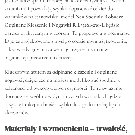
Jeśli szukasz spodni roboczych, które nadążają za Twoimi
zadaniami i pozwalają szybko dopasować odzież do
warunków na stanowisku, model
Neo Spodnie Robocze
Odpinane Kieszenie I Nogawki R.L/5281-230-L
będzie
bardzo praktycznym wyborem. To propozycja w rozmiarze
L/52
, zaprojektowana z myślą o codziennym użytkowaniu,
także wtedy, gdy praca wymaga częstych zmian w
organizacji przestrzeni roboczej.
Kluczowym atutem są
odpinane kieszenie i odpinane
nogawki
, dzięki czemu możesz modyfikować spodnie w
zależności od wykonywanych czynności. To rozwiązanie
docenisz szczególnie w dynamicznych warunkach, gdzie
liczy się funkcjonalność i szybki dostęp do niezbędnych
akcesoriów.
Materiały i wzmocnienia – trwałość,