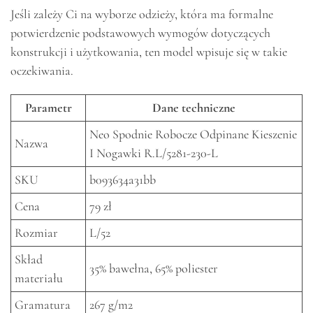
Jeśli zależy Ci na wyborze odzieży, która ma formalne
potwierdzenie podstawowych wymogów dotyczących
konstrukcji i użytkowania, ten model wpisuje się w takie
oczekiwania.
Parametr
Dane techniczne
Neo Spodnie Robocze Odpinane Kieszenie
Nazwa
I Nogawki R.L/5281-230-L
SKU
b093634a31bb
Cena
79 zł
Rozmiar
L/52
Skład
35% bawełna, 65% poliester
materiału
Gramatura
267 g/m2