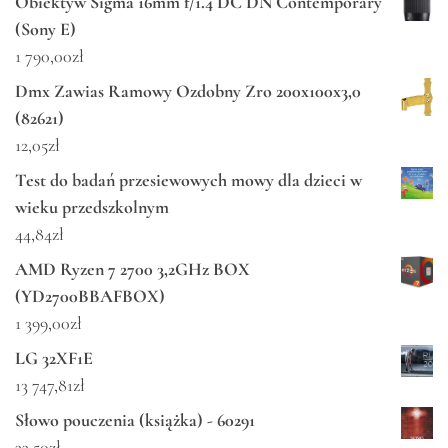
Obiektyw Sigma 16mm f/1.4 DC DN Contemporary
(Sony E)
1 790,00
zł
Dmx Zawias Ramowy Ozdobny Zro 200x100x3,0
(82621)
12,05
zł
Test do badań przesiewowych mowy dla dzieci w
wieku przedszkolnym
44,84
zł
AMD Ryzen 7 2700 3,2GHz BOX
(YD2700BBAFBOX)
1 399,00
zł
LG 32XF1E
13 747,81
zł
Słowo pouczenia (książka) - 60291
33,50
zł