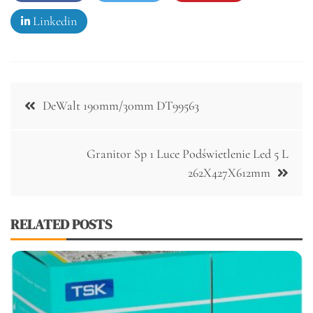
Linkedin
Nawigacja
DeWalt 190mm/30mm DT99563
wpisu
Granitor Sp 1 Luce Podświetlenie Led 5 L
262X427X612mm
RELATED POSTS