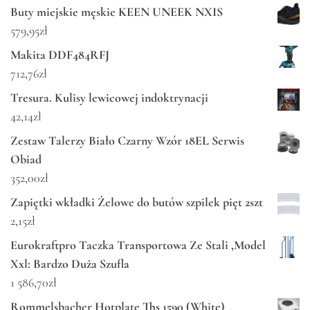
Buty miejskie męskie KEEN UNEEK NXIS
579,95
zł
Makita DDF484RFJ
712,76
zł
Tresura. Kulisy lewicowej indoktrynacji
42,14
zł
Zestaw Talerzy Biało Czarny Wzór 18EL Serwis
Obiad
352,00
zł
Zapiętki wkładki Żelowe do butów szpilek pięt 2szt
2,15
zł
Eurokraftpro Taczka Transportowa Ze Stali ,Model
Xxl: Bardzo Duża Szufla
1 586,70
zł
Rommelsbacher Hotplate Ths 1590 (White)