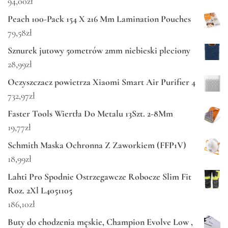
94,00
zł
Peach 100-Pack 154 X 216 Mm Lamination Pouches
79,58
zł
Sznurek jutowy 50metrów 2mm niebieski pleciony
28,99
zł
Oczyszczacz powietrza Xiaomi Smart Air Purifier 4
732,97
zł
Faster Tools Wiertła Do Metalu 13Szt. 2-8Mm
19,77
zł
Schmith Maska Ochronna Z Zaworkiem (FFP1V)
18,99
zł
Lahti Pro Spodnie Ostrzegawcze Robocze Slim Fit
Roz. 2Xl L4051105
186,10
zł
Buty do chodzenia męskie, Champion Evolve Low ,