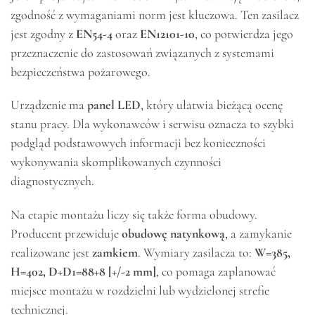
zgodność z wymaganiami norm jest kluczowa. Ten zasilacz
jest zgodny z
EN54-4
oraz
EN12101-10
, co potwierdza jego
przeznaczenie do zastosowań związanych z systemami
bezpieczeństwa pożarowego.
Urządzenie ma
panel LED
, który ułatwia bieżącą ocenę
stanu pracy. Dla wykonawców i serwisu oznacza to szybki
podgląd podstawowych informacji bez konieczności
wykonywania skomplikowanych czynności
diagnostycznych.
Na etapie montażu liczy się także forma obudowy.
Producent przewiduje
obudowę natynkową
, a zamykanie
realizowane jest
zamkiem
. Wymiary zasilacza to:
W=385,
H=402, D+D1=88+8 [+/-2 mm]
, co pomaga zaplanować
miejsce montażu w rozdzielni lub wydzielonej strefie
technicznej.