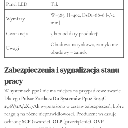
Panel LED
Tak
W=385, H=402, D+D1=88+8 [+/-2
Wymiary
mm]
Gwarancja
3 lata od daty produkcji
Obudowa natynkowa, zamykanie
Uwagi
obudowy – zamek
Zabezpieczenia i sygnalizacja stanu
pracy
W systemach ppoż nie ma miejsca na przypadkowe awarie.
Dlatego
Pulsar Zasilacz Do Systemów Ppoż En54C
27,6V/2A/2X17Ah
wyposażono w zestaw zabezpieczeń, które
reagują na różne nieprawidłowości. Producent wskazuje
ochronę
SCP
(zwarcie),
OLP
(przeciążenie),
OVP