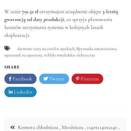
W cenie
791.32 zł
otrzymujesz urządzenie objęte
3-letnią
gwarancją od daty produkcji
, co sprzyja planowaniu
kosztów utrzymania systemu w kolejnych latach
eksploatacji.
darmowe testy na covid w aptekach
,
ffp3 maska antywirusowa
,
opatrunek na oparzenia
,
wĂłzki inwalidzkie elektryczne
SHARE
Facebook
Twitter
Pinterest
Linkedin
Nawigacja
Komora chłodnicza , Mroźnicza , 1140x1140x2140 ,