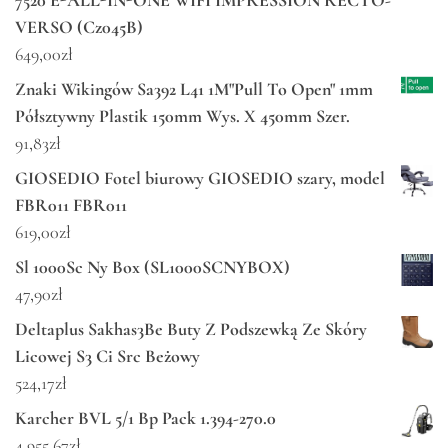
7520 E-ALL-IN-ONE WIFI IMPRESSION RECTO-
VERSO (Cz045B)
649,00
zł
Znaki Wikingów Sa392 L41 1M"Pull To Open" 1mm
Półsztywny Plastik 150mm Wys. X 450mm Szer.
91,83
zł
GIOSEDIO Fotel biurowy GIOSEDIO szary, model
FBR011 FBR011
619,00
zł
Sl 1000Sc Ny Box (SL1000SCNYBOX)
47,90
zł
Deltaplus Sakhas3Be Buty Z Podszewką Ze Skóry
Licowej S3 Ci Src Beżowy
524,17
zł
Karcher BVL 5/1 Bp Pack 1.394-270.0
4 955,67
zł