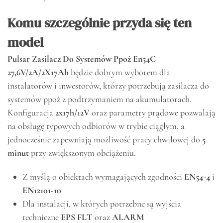
Komu szczególnie przyda się ten
model
Pulsar Zasilacz Do Systemów Ppoż En54C
27,6V/2A/2X17Ah
będzie dobrym wyborem dla
instalatorów i inwestorów, którzy potrzebują zasilacza do
systemów ppoż z podtrzymaniem na akumulatorach.
Konfiguracja
2x17h/12V
oraz parametry prądowe pozwalają
na obsługę typowych odbiorów w trybie ciągłym, a
jednocześnie zapewniają możliwość pracy chwilowej do
5
minut
przy zwiększonym obciążeniu.
Z myślą o obiektach wymagających zgodności
EN54-4
i
EN12101-10
Dla instalacji, w których potrzebne są wyjścia
techniczne
EPS FLT
oraz
ALARM