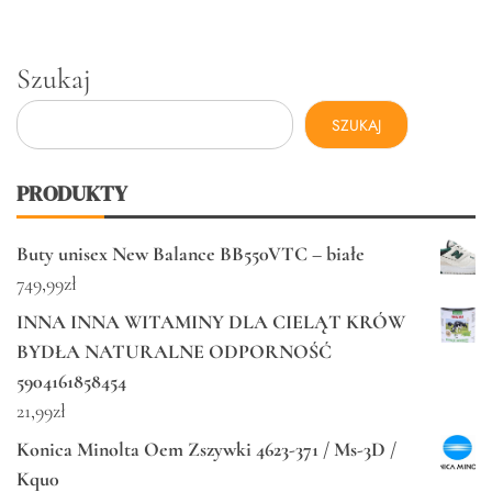
Szukaj
SZUKAJ
PRODUKTY
Buty unisex New Balance BB550VTC – białe
749,99
zł
INNA INNA WITAMINY DLA CIELĄT KRÓW
BYDŁA NATURALNE ODPORNOŚĆ
5904161858454
21,99
zł
Konica Minolta Oem Zszywki 4623-371 / Ms-3D /
Kqu0