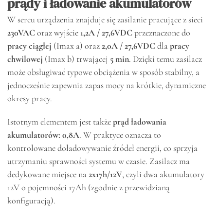
prądy i ładowanie akumulatorów
W sercu urządzenia znajduje się zasilanie pracujące z sieci
230VAC
oraz wyjście
1,2A / 27,6VDC
przeznaczone do
pracy ciągłej
(Imax a) oraz
2,0A / 27,6VDC
dla
pracy
chwilowej
(Imax b) trwającej
5 min
. Dzięki temu zasilacz
może obsługiwać typowe obciążenia w sposób stabilny, a
jednocześnie zapewnia zapas mocy na krótkie, dynamiczne
okresy pracy.
Istotnym elementem jest także
prąd ładowania
akumulatorów: 0,8A
. W praktyce oznacza to
kontrolowane doładowywanie źródeł energii, co sprzyja
utrzymaniu sprawności systemu w czasie. Zasilacz ma
dedykowane miejsce na
2x17h/12V
, czyli dwa akumulatory
12V o pojemności 17Ah (zgodnie z przewidzianą
konfiguracją).