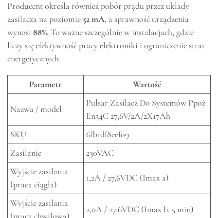
Producent określa również pobór prądu przez układy
zasilacza na poziomie
52 mA
, a sprawność urządzenia
wynosi
88%
. To ważne szczególnie w instalacjach, gdzie
liczy się efektywność pracy elektroniki i ograniczenie strat
energetycznych.
Parametr
Wartość
Pulsar Zasilacz Do Systemów Ppoż
Nazwa / model
En54C 27,6V/2A/2X17Ah
SKU
6fb1df8eef09
Zasilanie
230VAC
Wyjście zasilania
1,2A / 27,6VDC (Imax a)
(praca ciągła)
Wyjście zasilania
2,0A / 27,6VDC (Imax b, 5 min)
(praca chwilowa)