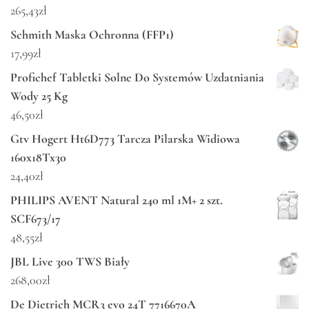
265,43
zł
Schmith Maska Ochronna (FFP1)
17,99
zł
Profichef Tabletki Solne Do Systemów Uzdatniania
Wody 25 Kg
46,50
zł
Gtv Hogert Ht6D773 Tarcza Pilarska Widiowa
160x18Tx30
24,40
zł
PHILIPS AVENT Natural 240 ml 1M+ 2 szt.
SCF673/17
48,55
zł
JBL Live 300 TWS Biały
268,00
zł
De Dietrich MCR3 evo 24T 7716670A