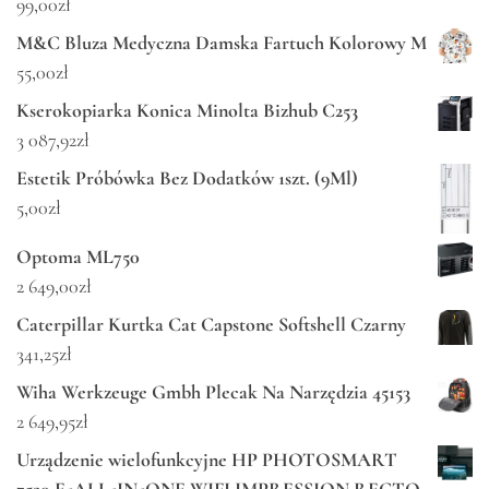
99,00
zł
M&C Bluza Medyczna Damska Fartuch Kolorowy M
55,00
zł
Kserokopiarka Konica Minolta Bizhub C253
3 087,92
zł
Estetik Próbówka Bez Dodatków 1szt. (9Ml)
5,00
zł
Optoma ML750
2 649,00
zł
Caterpillar Kurtka Cat Capstone Softshell Czarny
341,25
zł
Wiha Werkzeuge Gmbh Plecak Na Narzędzia 45153
2 649,95
zł
Urządzenie wielofunkcyjne HP PHOTOSMART