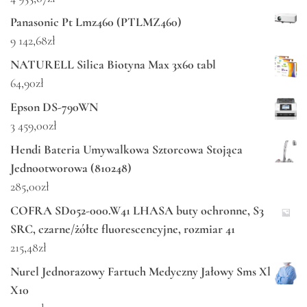
Panasonic Pt Lmz460 (PTLMZ460)
9 142,68
zł
NATURELL Silica Biotyna Max 3x60 tabl
64,90
zł
Epson DS-790WN
3 459,00
zł
Hendi Bateria Umywalkowa Sztorcowa Stojąca
Jednootworowa (810248)
285,00
zł
COFRA SD052-000.W41 LHASA buty ochronne, S3
SRC, czarne/żółte fluorescencyjne, rozmiar 41
215,48
zł
Nurel Jednorazowy Fartuch Medyczny Jałowy Sms Xl
X10