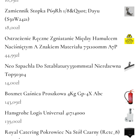
Zamiennik Stopka P69Rh 1/8&Quot; Dayu
(S50W2421)
18,00
zł
Ostrzeżenie Ręczne Zgniatanie Między Hamulcem
Naciśniętym A Znakiem Materiału 75x100mm A7P
44,99
zł
Neo Szpachla Do Sztablatury350mmstal Nierdzewna
Top50304
14,00
zł
Boxmet Gaśnica Proszkowa 4Kg Gp-4X Abc
143,09
zł
Hansgrohe Logis Universal 41714000
139,00
zł
Royal Catering Pokrowiec Na Stół Czarny (Rctc_8)