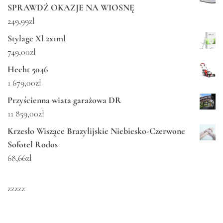
SPRAWDŹ OKAZJE NA WIOSNĘ
249,99
zł
Stylage Xl 2x1ml
749,00
zł
Hecht 5046
1 679,00
zł
Przyścienna wiata garażowa DR
11 859,00
zł
Krzesło Wiszące Brazylijskie Niebiesko-Czerwone
Sofotel Rodos
68,66
zł
zzzzz