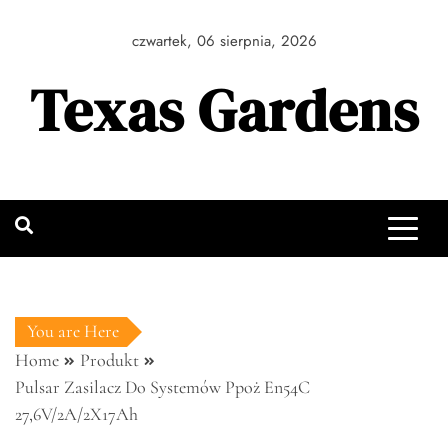
Skip
to
czwartek, 06 sierpnia, 2026
content
Texas Gardens
You are Here
Home
Produkt
Pulsar Zasilacz Do Systemów Ppoż En54C
27,6V/2A/2X17Ah