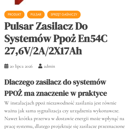
PRODUKT
PULSAR
SPRZĘT GAŚNICZY
Pulsar Zasilacz Do
Systemów Ppoż En54C
27,6V/2A/2X17Ah
20 lipca 2026
admin
Dlaczego zasilacz do systemów
PPOŻ ma znaczenie w praktyce
W instalacjach ppoż niezawodność zasilania jest równie
ważna jak sama sygnalizacja czy urządzenia wykonawcze.
Nawet krótka przerwa w dostawie energii może wpłynąć na
pracę systemu, dlatego projektuje się zasilacze przeznaczone