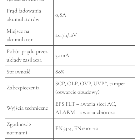
Prąd ładowania
0,8A
akumulatorów
Miejsce na
2x17h/12V
akumulator
Pobór prądu przez
52 mA
układy zasilacza
Sprawność
88%
SCP, OLP, OVP, UVP*, tamper
Zabezpieczenia
(otwarcie obudowy)
EPS FLT – awaria sieci AC,
Wyjścia techniczne
ALARM – awaria zbiorcza
Zgodność z
EN54-4, EN12101-10
normami