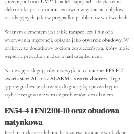
(przepięcie) oraz
UVP*
(spadek napięcia) – dzięki temu
elektronika jest chroniona zarówno w sytuacjach błędów
instalacyjnych, jak i w przypadku problemów w obwodach.
Ważnym elementem jest także
tamper
, czyli funkcja
wykrywania ingerencji, opisana jako
otwarcie obudowy
. W
praktyce to dodatkowy poziom bezpieczeństwa, który może
wspierać procedury nadzoru nad urządzeniem.
Na uwagę zasługują również wyjścia techniczne:
EPS FLT –
awaria sieci AC
oraz
ALARM – awaria zbiorcza
. Tego
typu sygnalizacje ułatwiają diagnostykę i pozwalają na
szybkie reagowanie w razie problemów z zasilaniem.
EN54-4 i EN12101-10 oraz obudowa
natynkowa
Jeżeli projektujesz lub modernizujesz instalację w obiekcie,