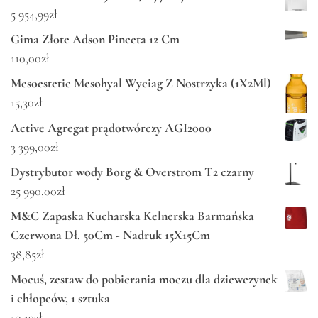
5 954,99
zł
Gima Złote Adson Pinceta 12 Cm
110,00
zł
Mesoestetic Mesohyal Wyciag Z Nostrzyka (1X2Ml)
15,30
zł
Active Agregat prądotwórczy AGI2000
3 399,00
zł
Dystrybutor wody Borg & Overstrom T2 czarny
25 990,00
zł
M&C Zapaska Kucharska Kelnerska Barmańska
Czerwona Dł. 50Cm - Nadruk 15X15Cm
38,85
zł
Mocuś, zestaw do pobierania moczu dla dziewczynek
i chłopców, 1 sztuka
10,19
zł