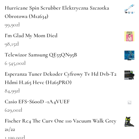
Hurricane Spin Scrubber Elektryczna Szczotka
Obrotowa (M12634)
99,90
zł
I'm Glad My Mom Died
98,15
zł
Telewizor Samsung QE55QN95B
6 545,00
zł
Esperanza Tuner Dekoder Cyfrowy Tv Hd Dvb-T2
Hdmi H.265 Hevc (H265PRO)
84,99
zł
Casio EFS-S600D -1A4VUEF
629,00
zł
Fischer Rc4 The Curv One 110 Vacuum Walk Grey
21/22
1 199,00
zł