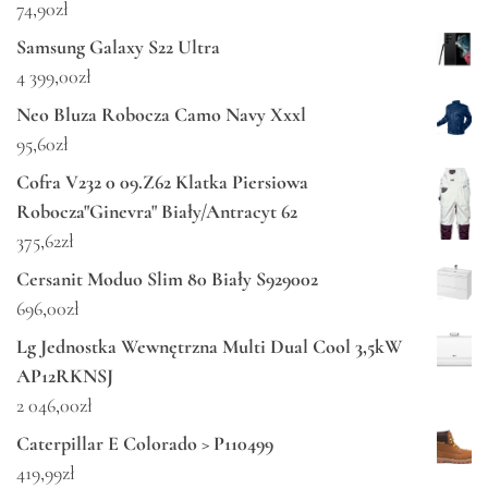
74,90
zł
Samsung Galaxy S22 Ultra
4 399,00
zł
Neo Bluza Robocza Camo Navy Xxxl
95,60
zł
Cofra V232 0 09.Z62 Klatka Piersiowa
Robocza"Ginevra" Biały/Antracyt 62
375,62
zł
Cersanit Moduo Slim 80 Biały S929002
696,00
zł
Lg Jednostka Wewnętrzna Multi Dual Cool 3,5kW
AP12RKNSJ
2 046,00
zł
Caterpillar E Colorado > P110499
419,99
zł