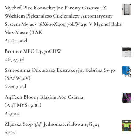
Mychef. Piec Konwekcyjno Parowy Gazowy , Z
Wózkiem Piekarniczo Cukierniczy Automatyczny
System Myjący 16X600X400 70kW 230 V Mychef Bake
Max Maste (BAK
82 261,00
zł
Brother MFC-L3770CDW
2 672,99
zł
Santoemma Odkurzacz Ekstrakcyjny Sabrina Sw30
(SASW30V)
6 820,00
zł
A4Tech Bloody Blazing A60 Czarna
(A4TMYS45084)
86,00
zł
Złączka Stop 3/4'' Jednomateriałowa 15G723
6,22
zł