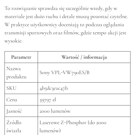
To rozwiązanie sprawdza się szczególnie wtedy, gdy w
materiale jest dużo ruchu i detale muszą pozostać czytelne.
W praktyce użytkownicy doceniają to podczas oglądania
transmisji sportowych oraz filmów, gdzie tempo akcji jest
wysokie.
Parametr
Wartość / informacja
Nazwa
Sony VPL-VW790ES/B
produktu
SKU
4b5dc3eac47b
Cena
39797 zł
Jasność
2000 lumenów
Źródło
Laserowe Z-Phosphor (do 2000
światła
lumenów)