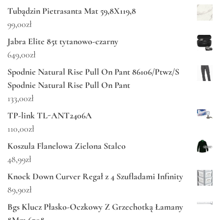
Tubądzin Pietrasanta Mat 59,8X119,8
99,00
zł
Jabra Elite 85t tytanowo-czarny
649,00
zł
Spodnie Natural Rise Pull On Pant 86106/Ptwz/S
Spodnie Natural Rise Pull On Pant
133,00
zł
TP-link TL-ANT2406A
110,00
zł
Koszula Flanelowa Zielona Stalco
48,99
zł
Knock Down Curver Regał z 4 Szufladami Infinity
89,90
zł
Bgs Klucz Płasko-Oczkowy Z Grzechotką Łamany