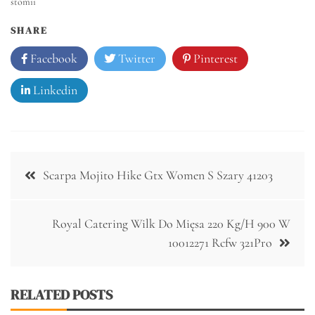
stomii
SHARE
Facebook
Twitter
Pinterest
Linkedin
Nawigacja
Scarpa Mojito Hike Gtx Women S Szary 41203
wpisu
Royal Catering Wilk Do Mięsa 220 Kg/H 900 W
10012271 Rcfw 321Pro
RELATED POSTS