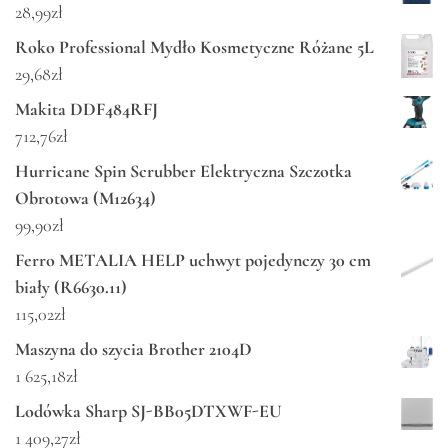
28,99
zł
Roko Professional Mydło Kosmetyczne Różane 5L
29,68
zł
Makita DDF484RFJ
712,76
zł
Hurricane Spin Scrubber Elektryczna Szczotka
Obrotowa (M12634)
99,90
zł
Ferro METALIA HELP uchwyt pojedynczy 30 cm
biały (R6630.11)
115,02
zł
Maszyna do szycia Brother 2104D
1 625,18
zł
Lodówka Sharp SJ-BB05DTXWF-EU
1 409,27
zł