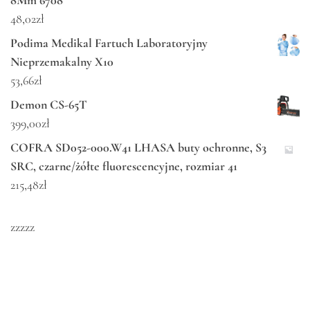
8Mm 6708
48,02
zł
Podima Medikal Fartuch Laboratoryjny
Nieprzemakalny X10
53,66
zł
Demon CS-65T
399,00
zł
COFRA SD052-000.W41 LHASA buty ochronne, S3
SRC, czarne/żółte fluorescencyjne, rozmiar 41
215,48
zł
zzzzz