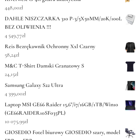
448,00
zł
DAHLE NISZCZARKA 310 P-3/5X50MM/20K/100L
BEZ OLIWIENIA !!!
4 549,77
zł
Reis Bezrękawnik Ochronny Xxl Czarny
58,24
zł
M&C T-Shirt Damski Granatowy S
24,15
zł
Samsung Galaxy S22 Ultra
4 399,00
zł
Laptop MSI GE66 Raider 15,6"/i7/16GB/1TB/Win10
(GE66RAIDER10SF035PL)
10 075,99
zł
GIOSEDIO Fotel biurowy GIOSEDIO szary, model