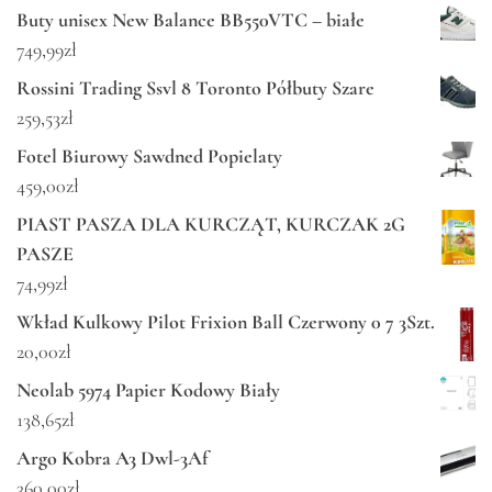
Buty unisex New Balance BB550VTC – białe
749,99
zł
Rossini Trading Ssvl 8 Toronto Półbuty Szare
259,53
zł
Fotel Biurowy Sawdned Popielaty
459,00
zł
PIAST PASZA DLA KURCZĄT, KURCZAK 2G
PASZE
74,99
zł
Wkład Kulkowy Pilot Frixion Ball Czerwony 0 7 3Szt.
20,00
zł
Neolab 5974 Papier Kodowy Biały
138,65
zł
Argo Kobra A3 Dwl-3Af
360,00
zł