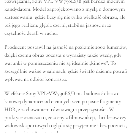
rozwiązania, Sony VPL-VW790ES/B jest bardzo mocnym
kandydatem. Model zaprojektowano z myślą o domowym
zastosowaniu, gdzie liczy się nie tylko wielkość obrazu, ale
też jego realizm: głębia czerni, stabilna jasność oraz
czytelność detali w ruchu.
Producent postawił na jasność na poziomie 2000 lumenów,
dzięki czemu obraz pozostaje wyrazisty także wtedy, gdy
warunki w pomieszczeniu nie są idealnie „kinowe”. To
szczególnie ważne w salonach, gdzie światło dzienne potrafi
wpływać na odbiór kontrastu.
W efekcie Sony VPL-VW790ES/B ma budować obraz o
kinowej dynamice: od ciemnych scen po jasne fragmenty
HDR, z zachowaniem równowagi i przejrzystości. W
praktyce oznacza to, że sceny z filmów akcji, thrillerów czy
widowisk sportowych ogląda się przyjemnie i bez poczucia,