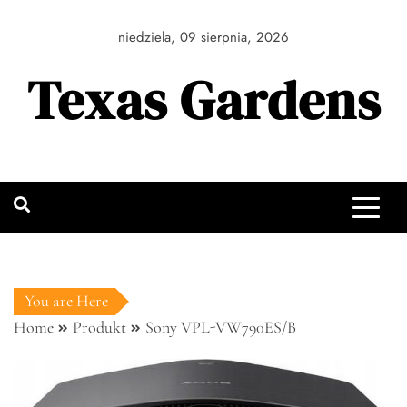
Skip
to
niedziela, 09 sierpnia, 2026
content
Texas Gardens
You are Here
Home
Produkt
Sony VPL-VW790ES/B