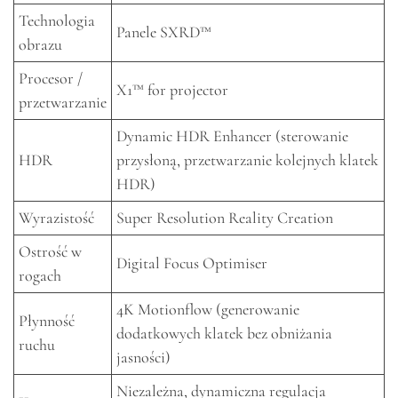
Technologia
Panele SXRD™
obrazu
Procesor /
X1™ for projector
przetwarzanie
Dynamic HDR Enhancer (sterowanie
HDR
przysłoną, przetwarzanie kolejnych klatek
HDR)
Wyrazistość
Super Resolution Reality Creation
Ostrość w
Digital Focus Optimiser
rogach
4K Motionflow (generowanie
Płynność
dodatkowych klatek bez obniżania
ruchu
jasności)
Niezależna, dynamiczna regulacja