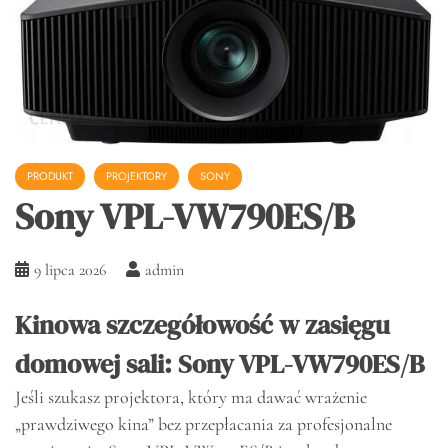
PRODUKT
PROJEKTORY
SONY
Sony VPL-VW790ES/B
9 lipca 2026
admin
Kinowa szczegółowość w zasięgu
domowej sali: Sony VPL-VW790ES/B
Jeśli szukasz projektora, który ma dawać wrażenie
„prawdziwego kina” bez przepłacania za profesjonalne