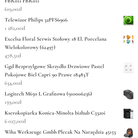
FBR011 FBR011
619,00
zł
Telewizor Philips 32PFS6906
1 282,00
zł
Excelsa Floral Serwis Stołowy 18 El. Porcelana
Wielokolorowy (62497)
478,51
zł
Ggd Bezprzylgowe Skrzydło Drzwiowe Pastel
Pokojowe Biel Capri 90 Prawe 18483T
634,00
zł
Logitech M650 L Grafitowa (910006236)
159,00
zł
Kserokopiarka Konica-Minolta bizhub C3320i
6 027,00
zł
Wiha Werkzeuge Gmbh Plecak Na Narzędzia 45153