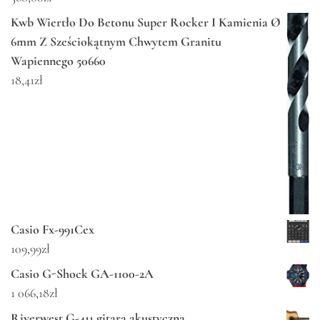
Kwb Wiertło Do Betonu Super Rocker I Kamienia Ø
6mm Z Sześciokątnym Chwytem Granitu
Wapiennego 50660
18,41
zł
Casio Fx-991Cex
109,99
zł
Casio G-Shock GA-1100-2A
1 066,18
zł
Riverwest G-411 gitara akustyczna