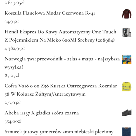
2 649,95
zł
Koszula Flanelowa Modar Czerwona R-41
34,99
zł
Hendi Ekspres Do Kawy Automatyczny One Touch
Z Pojemnikiem Na Mleko 600Ml Srebrny (208984)
4 382,99
zł
Norwegia 3w1: przewodnik + atlas + mapa - najszybsza
wysyłka!
87,07
zł
Cofra V018 0 00.Z58 Kurtka Ostrzegawcza Rozmiar
58 W Kolorze Żółtym/Antracytowym
277,93
zł
Abeba 11137 X gładka skóra czarna
354,00
zł
Sznurek jutowy 50metrów 2mm niebieski pleciony