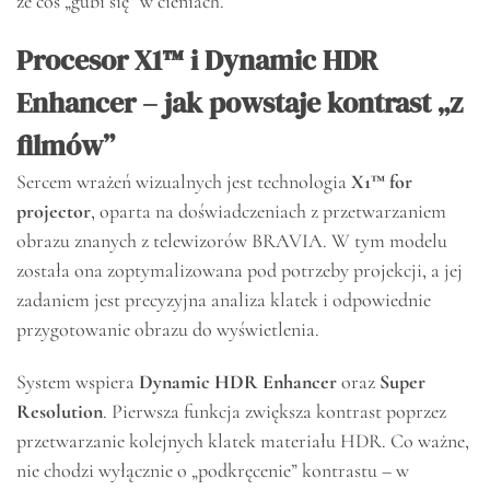
że coś „gubi się” w cieniach.
Procesor X1™ i Dynamic HDR
Enhancer – jak powstaje kontrast „z
filmów”
Sercem wrażeń wizualnych jest technologia
X1™ for
projector
, oparta na doświadczeniach z przetwarzaniem
obrazu znanych z telewizorów BRAVIA. W tym modelu
została ona zoptymalizowana pod potrzeby projekcji, a jej
zadaniem jest precyzyjna analiza klatek i odpowiednie
przygotowanie obrazu do wyświetlenia.
System wspiera
Dynamic HDR Enhancer
oraz
Super
Resolution
. Pierwsza funkcja zwiększa kontrast poprzez
przetwarzanie kolejnych klatek materiału HDR. Co ważne,
nie chodzi wyłącznie o „podkręcenie” kontrastu – w