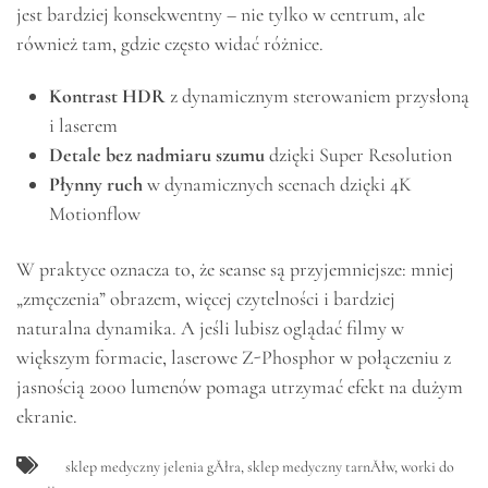
jest bardziej konsekwentny – nie tylko w centrum, ale
również tam, gdzie często widać różnice.
Kontrast HDR
z dynamicznym sterowaniem przysłoną
i laserem
Detale bez nadmiaru szumu
dzięki Super Resolution
Płynny ruch
w dynamicznych scenach dzięki 4K
Motionflow
W praktyce oznacza to, że seanse są przyjemniejsze: mniej
„zmęczenia” obrazem, więcej czytelności i bardziej
naturalna dynamika. A jeśli lubisz oglądać filmy w
większym formacie, laserowe Z-Phosphor w połączeniu z
jasnością 2000 lumenów pomaga utrzymać efekt na dużym
ekranie.
sklep medyczny jelenia gĂłra
,
sklep medyczny tarnĂłw
,
worki do