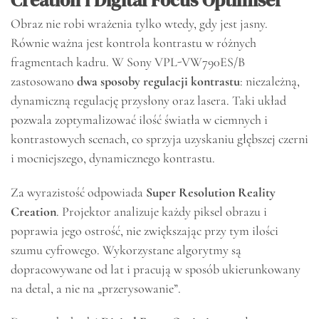
Obraz nie robi wrażenia tylko wtedy, gdy jest jasny.
Równie ważna jest kontrola kontrastu w różnych
fragmentach kadru. W Sony VPL-VW790ES/B
zastosowano
dwa sposoby regulacji kontrastu
: niezależną,
dynamiczną regulację przysłony oraz lasera. Taki układ
pozwala zoptymalizować ilość światła w ciemnych i
kontrastowych scenach, co sprzyja uzyskaniu głębszej czerni
i mocniejszego, dynamicznego kontrastu.
Za wyrazistość odpowiada
Super Resolution Reality
Creation
. Projektor analizuje każdy piksel obrazu i
poprawia jego ostrość, nie zwiększając przy tym ilości
szumu cyfrowego. Wykorzystane algorytmy są
dopracowywane od lat i pracują w sposób ukierunkowany
na detal, a nie na „przerysowanie”.