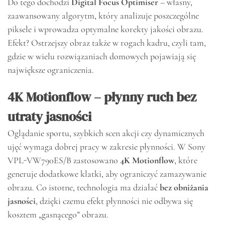
Do tego dochodzi
Digital Focus Optimiser
– własny,
zaawansowany algorytm, który analizuje poszczególne
piksele i wprowadza optymalne korekty jakości obrazu.
Efekt? Ostrzejszy obraz także w rogach kadru, czyli tam,
gdzie w wielu rozwiązaniach domowych pojawiają się
największe ograniczenia.
4K Motionflow – płynny ruch bez
utraty jasności
Oglądanie sportu, szybkich scen akcji czy dynamicznych
ujęć wymaga dobrej pracy w zakresie płynności. W Sony
VPL-VW790ES/B zastosowano
4K Motionflow
, które
generuje dodatkowe klatki, aby ograniczyć zamazywanie
obrazu. Co istotne, technologia ma działać
bez obniżania
jasności
, dzięki czemu efekt płynności nie odbywa się
kosztem „gasnącego” obrazu.