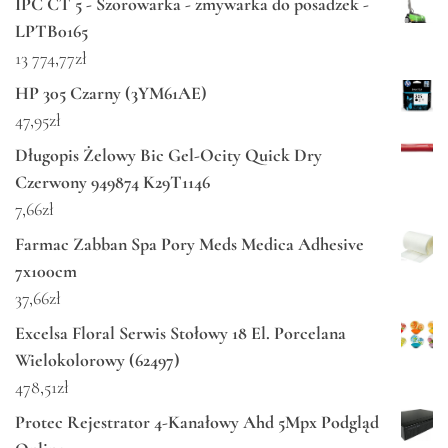
IPC CT 5 - Szorowarka - zmywarka do posadzek -
LPTB0165
13 774,77
zł
HP 305 Czarny (3YM61AE)
47,95
zł
Długopis Żelowy Bic Gel-Ocity Quick Dry
Czerwony 949874 K29T1146
7,66
zł
Farmac Zabban Spa Pory Meds Medica Adhesive
7x100cm
37,66
zł
Excelsa Floral Serwis Stołowy 18 El. Porcelana
Wielokolorowy (62497)
478,51
zł
Protec Rejestrator 4-Kanałowy Ahd 5Mpx Podgląd