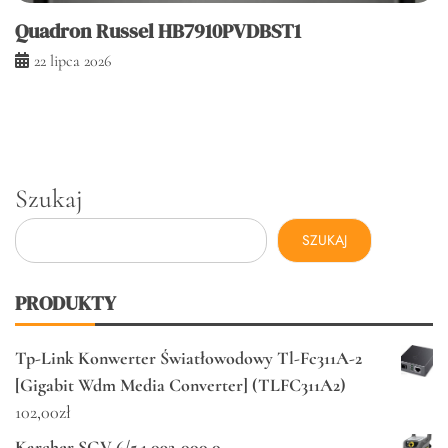
Quadron Russel HB7910PVDBST1
22 lipca 2026
Szukaj
SZUKAJ
PRODUKTY
Tp-Link Konwerter Światłowodowy Tl-Fc311A-2
[Gigabit Wdm Media Converter] (TLFC311A2)
102,00
zł
Karcher SGV 6/5 1.092-000.0