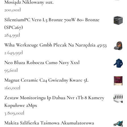
Mosiądz Niklowany 1szt.
200,00
zł
SilentiumPC Vero L3 Bronze 700W 80+ Bronze
(SPC267)
284,99
zł
Wiha Werkzeuge Gmbh Plecak Na Narzędzia 45153
2 649,95
zł
Neo Bluza Robocza Camo Navy Xxxl
95,60
zł
Magnat Ceramic C24 Gwiezdny Kwarc 5L
160,00
zł
Zestaw Monitoringu Ip Dahua Nvr 1Tb 8 Kamery
Kopułowe 2Mpx
3 809,00
zł
Makita Szlifierka Taśmowa Akumulatorowa