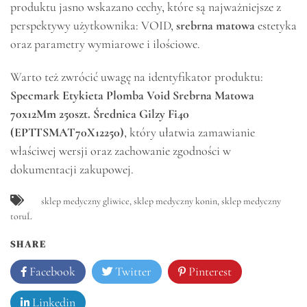
produktu jasno wskazano cechy, które są najważniejsze z
perspektywy użytkownika: VOID,
srebrna matowa
estetyka
oraz parametry wymiarowe i ilościowe.
Warto też zwrócić uwagę na identyfikator produktu:
Specmark Etykieta Plomba Void Srebrna Matowa
70x12Mm 250szt. Średnica Gilzy Fi40
(EPTTSMAT70X12250)
, który ułatwia zamawianie
właściwej wersji oraz zachowanie zgodności w
dokumentacji zakupowej.
sklep medyczny gliwice
,
sklep medyczny konin
,
sklep medyczny
toruĹ
SHARE
Facebook
Twitter
Pinterest
Linkedin