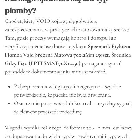
plomby?
Choć etykiety VOID kojarzą się głównie z
zabezpieczeniami, w praktyce ich zastosowania są szersze.
Tam, gdzie procesy wymagają kontroli dostępu lub
weryfikacji nienaruszalności, etykieta
Specmark Etykieta
Plomba Void Srebrna Matowa 70x12Mm 250szt. Średnica
Gilzy Fi40 (EPTTSMAT70X12250)
pomaga utrzymać
porządek w dokumentowaniu stanu zamknięć.
Zabezpieczenia w logistyce i magazynie – szybkie
potwierdzenie, że paczka nie była otwierana.
Oznaczanie po serwisie lub kontroli – czytelny sygnał,
że element przeszedł procedurę.
Wygoda wynika też z tego, że format 70 × 12 mm jest łatwy
do dopasowania do wielu typów powierzchni i typowych