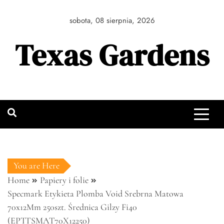
Skip
to
sobota, 08 sierpnia, 2026
content
Texas Gardens
You are Here
Home
Papiery i folie
Specmark Etykieta Plomba Void Srebrna Matowa
70x12Mm 250szt. Średnica Gilzy Fi40
(EPTTSMAT70X12250)