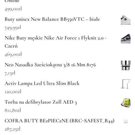
Online
499,00
zł
Buty unisex New Balance BB550VTC – białe
749,99
zł
Nike Buty męskie Nike Air Force 1 Flyknit 2.0 -
Czerń
469,00
zł
Neo Nasadka Sześciokątna 3/8 16 Mm 8176
7,13
zł
Activ Lampa Led Ultra Slim Black
120,00
zł
Torba na defibrylator Zoll AED 3
811,80
zł
COFRA BUTY BEzPIECzNE (BRC-SAFEST_B44)
287,25
zł