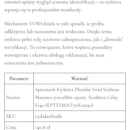
również spójny wygląd systemu identyfikacji – ta etykieta
wpisuje się w profesjonalne standardy.
Mechanizm VOID działa w taki sposób, że próba
odklejenia lub naruszenia jest widoczna. Dzięki temu
etykieta pełni rolę zarówno zabezpieczenia, jak i „dowodu”
weryfikacji. To rozwiązanie, które wspiera procedury
wewnętrzne i ułatwia obsługę reklamacji, bo stan
oznaczenia jest jednoznaczny.
Parametr
Wartość
Specmark Etykieta Plomba Void Srebrna
Nazwa
Matowa 70x12Mm 250szt. Średnica Gilzy
Fi40 (EPTTSMAT70X12250)
SKU
e51bda0f10d6
Cena
140.8 zł