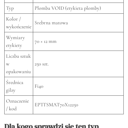
Typ
Plomba VOID (etykieta plomby)
Kolor /
Srebrna matowa
wykończenie
Wymiary
70 × 12 mm
etykiety
Liczba sztuk
w
250 szt.
opakowaniu
Średnica
Fi40
gilzy
Oznaczenie
EPTTSMAT70X12250
/ kod
Dla kogo sprawdzi się ten typ