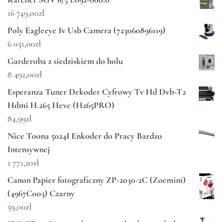
16 749,00
zł
Poly Eagleeye Iv Usb Camera (723060896119)
6 051,00
zł
Garderoba z siedziskiem do holu
8 492,00
zł
Esperanza Tuner Dekoder Cyfrowy Tv Hd Dvb-T2
Hdmi H.265 Hevc (H265PRO)
84,99
zł
Nice Toona 5024I Enkoder do Pracy Bardzo
Intensywnej
1 771,20
zł
Canon Papier fotograficzny ZP-2030-2C (Zoemini)
(4967C003) Czarny
59,00
zł