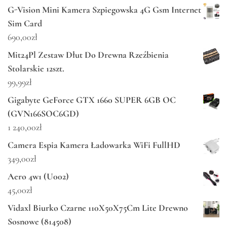
G-Vision Mini Kamera Szpiegowska 4G Gsm Internet
Sim Card
690,00
zł
Mit24Pl Zestaw Dłut Do Drewna Rzeźbienia
Stolarskie 12szt.
99,99
zł
Gigabyte GeForce GTX 1660 SUPER 6GB OC
(GVN166SOC6GD)
1 240,00
zł
Camera Espia Kamera Ładowarka WiFi FullHD
349,00
zł
Aero 4w1 (U002)
45,00
zł
Vidaxl Biurko Czarne 110X50X75Cm Lite Drewno
Sosnowe (814508)