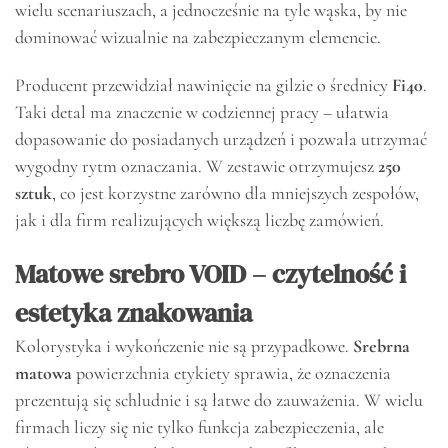
wielu scenariuszach, a jednocześnie na tyle wąska, by nie
dominować wizualnie na zabezpieczanym elemencie.
Producent przewidział nawinięcie na gilzie o średnicy
Fi40
.
Taki detal ma znaczenie w codziennej pracy – ułatwia
dopasowanie do posiadanych urządzeń i pozwala utrzymać
wygodny rytm oznaczania. W zestawie otrzymujesz
250
sztuk
, co jest korzystne zarówno dla mniejszych zespołów,
jak i dla firm realizujących większą liczbę zamówień.
Matowe srebro VOID – czytelność i
estetyka znakowania
Kolorystyka i wykończenie nie są przypadkowe.
Srebrna
matowa
powierzchnia etykiety sprawia, że oznaczenia
prezentują się schludnie i są łatwe do zauważenia. W wielu
firmach liczy się nie tylko funkcja zabezpieczenia, ale