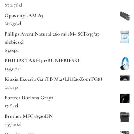
870,78
zł
Opus cityLAM A3
666,96
zł
Philips Avent Natural 260 ml 1M+ SCF035/27
niebieski
63,04
zł
PHILIPS TAKH402BL NIEBIESKI
159,00
zł
Kioxia Exceria G2 1TB M.2 (LRC20Z001TG8)
247,13
zł
Portret Doriana Graya
17,84
zł
Brother MFC-8520DN
459,00
zł