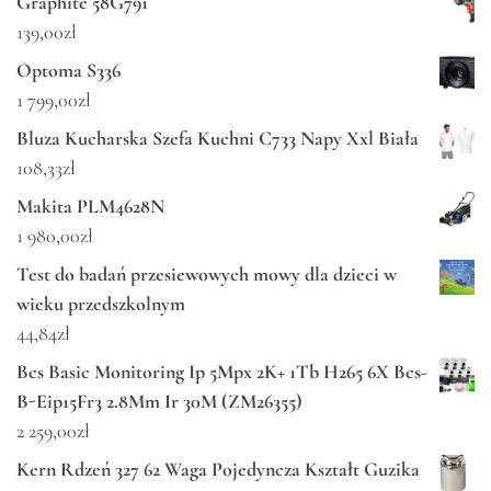
Graphite 58G791
139,00
zł
Optoma S336
1 799,00
zł
Bluza Kucharska Szefa Kuchni C733 Napy Xxl Biała
108,33
zł
Makita PLM4628N
1 980,00
zł
Test do badań przesiewowych mowy dla dzieci w
wieku przedszkolnym
44,84
zł
Bcs Basic Monitoring Ip 5Mpx 2K+ 1Tb H265 6X Bcs-
B-Eip15Fr3 2.8Mm Ir 30M (ZM26355)
2 259,00
zł
Kern Rdzeń 327 62 Waga Pojedyncza Kształt Guzika