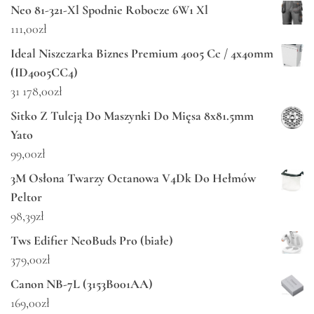
Neo 81-321-Xl Spodnie Robocze 6W1 Xl
111,00
zł
Ideal Niszczarka Biznes Premium 4005 Cc / 4x40mm
(ID4005CC4)
31 178,00
zł
Sitko Z Tuleją Do Maszynki Do Mięsa 8x81.5mm
Yato
99,00
zł
3M Osłona Twarzy Octanowa V4Dk Do Hełmów
Peltor
98,39
zł
Tws Edifier NeoBuds Pro (białe)
379,00
zł
Canon NB-7L (3153B001AA)
169,00
zł