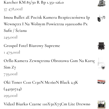
Karcher KM 85/50 R Bp 1.351-126.0
37 478,00
zł
Imou Bullet 2E Pocisk Kamera Bezpieczeństwa Ip
Wewnętrz I Na Wolnym Powietrzu 1920x1080 Px
Sufit / Ściana
249,00
zł
Grospol Fotel Biurowy Supreme
1 479,00
zł
Orllo Kamera Zewnętrzna Obrotowa Gsm Na Kartę
Sim Z7
739,00
zł
Oki Toner C110 C130N Mc160N Black 2,5K
(44250724)
299,00
zł
Vidaxl Biurko Czarne 110X50X75Cm Lite Drewno