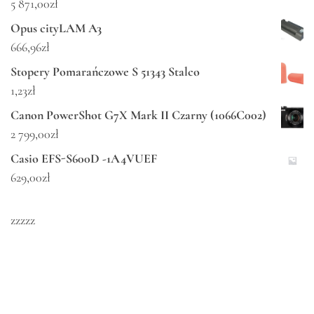
5 871,00
zł
Opus cityLAM A3
666,96
zł
Stopery Pomarańczowe S 51343 Stalco
1,23
zł
Canon PowerShot G7X Mark II Czarny (1066C002)
2 799,00
zł
Casio EFS-S600D -1A4VUEF
629,00
zł
zzzzz