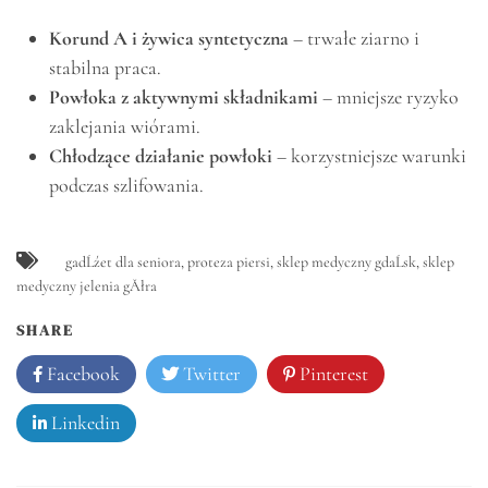
Korund A i żywica syntetyczna
– trwałe ziarno i
stabilna praca.
Powłoka z aktywnymi składnikami
– mniejsze ryzyko
zaklejania wiórami.
Chłodzące działanie powłoki
– korzystniejsze warunki
podczas szlifowania.
gadĹźet dla seniora
,
proteza piersi
,
sklep medyczny gdaĹsk
,
sklep
medyczny jelenia gĂłra
SHARE
Facebook
Twitter
Pinterest
Linkedin