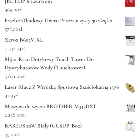
JBL FLIP 6 Czerwony
469,00
zł
Esselte Obudowy Uñero Przezroczysty 50 Części
575,00
zł
Xerox B605V_XL
7 242,24
zł
Mijar Kran Dotykowy Touch Tower Do
Dystrybutorów Wody (Touchtower)
5 871,00
zł
Laser Klucz Z Wtyczką Spustową Sześciokątną 1576
41,95
zł
Maszyna do szycia BROTHER M343DST
2 238,00
zł
BASEUS 20W Biały (CCSUP-B02)
39,00
zł