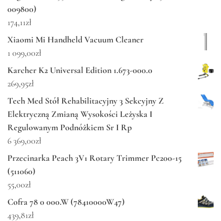
009800)
174,11
zł
Xiaomi Mi Handheld Vacuum Cleaner
1 099,00
zł
Karcher K2 Universal Edition 1.673-000.0
269,95
zł
Tech Med Stół Rehabilitacyjny 3 Sekcyjny Z
Elektryczną Zmianą Wysokości Leżyska I
Regulowanym Podnóżkiem Sr I Rp
6 369,00
zł
Przecinarka Peach 3V1 Rotary Trimmer Pc200-15
(511060)
55,00
zł
Cofra 78 0 000.W (78410000W47)
439,81
zł