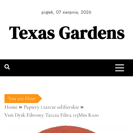
Skip
to
piątek, 07 sierpnia, 2026
content
Texas Gardens
You are Here
Home
Papiery i tarcze szlifierskie
Vsm Dysk Fibrowy Tarcza Fibra 115Mm K100