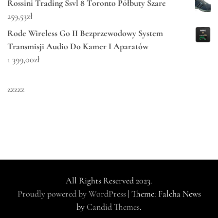
Rossini Trading Ssvl 8 Toronto Półbuty Szare
259,53
zł
Rode Wireless Go II Bezprzewodowy System
Transmisji Audio Do Kamer I Aparatów
1 399,00
zł
zzzzz
All Rights Reserved 2023.
Proudly powered by WordPress
|
Theme: Falcha News
by
Candid Themes
.