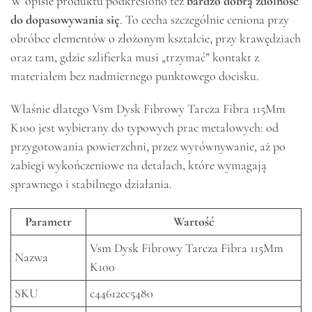
W opisie produktu podkreślono też
bardzo dobrą zdolność
do dopasowywania się
. To cecha szczególnie ceniona przy
obróbce elementów o złożonym kształcie, przy krawędziach
oraz tam, gdzie szlifierka musi „trzymać” kontakt z
materiałem bez nadmiernego punktowego docisku.
Właśnie dlatego Vsm Dysk Fibrowy Tarcza Fibra 115Mm
K100 jest wybierany do typowych prac metalowych: od
przygotowania powierzchni, przez wyrównywanie, aż po
zabiegi wykończeniowe na detalach, które wymagają
sprawnego i stabilnego działania.
Parametr
Wartość
Vsm Dysk Fibrowy Tarcza Fibra 115Mm
Nazwa
K100
SKU
c44612ec5480