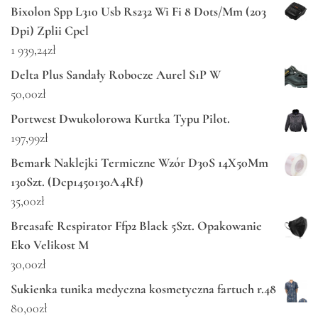
Bixolon Spp L310 Usb Rs232 Wi Fi 8 Dots/Mm (203
Dpi) Zplii Cpcl
1 939,24
zł
Delta Plus Sandały Robocze Aurel S1P W
50,00
zł
Portwest Dwukolorowa Kurtka Typu Pilot.
197,99
zł
Bemark Naklejki Termiczne Wzór D30S 14X50Mm
130Szt. (Dcp1450130A4Rf)
35,00
zł
Breasafe Respirator Ffp2 Black 5Szt. Opakowanie
Eko Velikost M
30,00
zł
Sukienka tunika medyczna kosmetyczna fartuch r.48
80,00
zł