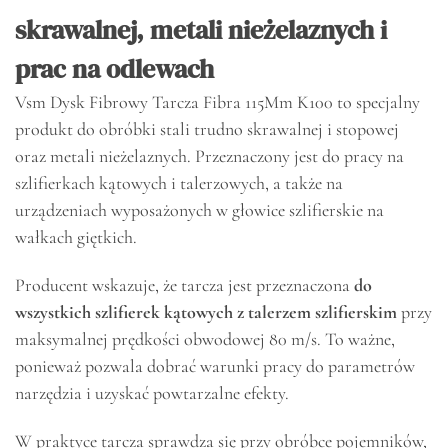
skrawalnej, metali nieżelaznych i
prac na odlewach
Vsm Dysk Fibrowy Tarcza Fibra 115Mm K100 to specjalny
produkt do obróbki stali trudno skrawalnej i stopowej
oraz metali nieżelaznych. Przeznaczony jest do pracy na
szlifierkach kątowych i talerzowych, a także na
urządzeniach wyposażonych w głowice szlifierskie na
wałkach giętkich.
Producent wskazuje, że tarcza jest przeznaczona
do
wszystkich szlifierek kątowych z talerzem szlifierskim
przy
maksymalnej prędkości obwodowej 80 m/s. To ważne,
ponieważ pozwala dobrać warunki pracy do parametrów
narzędzia i uzyskać powtarzalne efekty.
W praktyce tarcza sprawdza się przy obróbce pojemników,