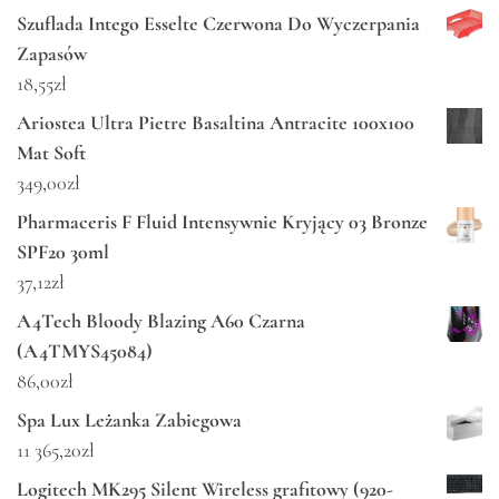
Szuflada Intego Esselte Czerwona Do Wyczerpania
Zapasów
18,55
zł
Ariostea Ultra Pietre Basaltina Antracite 100x100
Mat Soft
349,00
zł
Pharmaceris F Fluid Intensywnie Kryjący 03 Bronze
SPF20 30ml
37,12
zł
A4Tech Bloody Blazing A60 Czarna
(A4TMYS45084)
86,00
zł
Spa Lux Leżanka Zabiegowa
11 365,20
zł
Logitech MK295 Silent Wireless grafitowy (920-