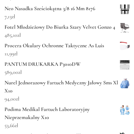
Neo Nasadka Sześciokątna 3/8 16 Mm 8176
7,13
zł
Fotel Młodzieżowy Do Biurka Szary Velvet Gonzo 4
485,10
zł
Procera Okulary Ochronne Taktyczne As Luis
11,99
zł
PANTUM DRUKARKA P3010DW
589,00
zł
Nurel Jednorazowy Fartuch Medyczny Jałowy Sms Xl
X10
94,00
zł
Podima Medikal Fartuch Laboratoryjny
Nieprzemakalny X10
53,66
zł