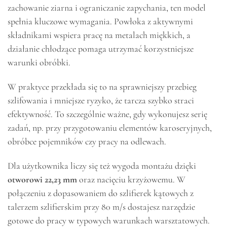
zachowanie ziarna i ograniczanie zapychania, ten model
spełnia kluczowe wymagania. Powłoka z aktywnymi
składnikami wspiera pracę na metalach miękkich, a
działanie chłodzące pomaga utrzymać korzystniejsze
warunki obróbki.
W praktyce przekłada się to na sprawniejszy przebieg
szlifowania i mniejsze ryzyko, że tarcza szybko straci
efektywność. To szczególnie ważne, gdy wykonujesz serię
zadań, np. przy przygotowaniu elementów karoseryjnych,
obróbce pojemników czy pracy na odlewach.
Dla użytkownika liczy się też wygoda montażu dzięki
otworowi 22,23 mm
oraz nacięciu krzyżowemu. W
połączeniu z dopasowaniem do szlifierek kątowych z
talerzem szlifierskim przy 80 m/s dostajesz narzędzie
gotowe do pracy w typowych warunkach warsztatowych.