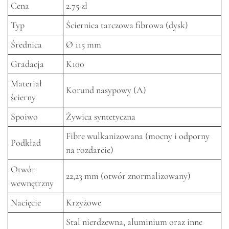
Cena
2.75 zł
Typ
Ściernica tarczowa fibrowa (dysk)
Średnica
Ø 115 mm
Gradacja
K100
Materiał
Korund nasypowy (A)
ścierny
Spoiwo
Żywica syntetyczna
Fibre wulkanizowana (mocny i odporny
Podkład
na rozdarcie)
Otwór
22,23 mm (otwór znormalizowany)
wewnętrzny
Nacięcie
Krzyżowe
Stal nierdzewna, aluminium oraz inne