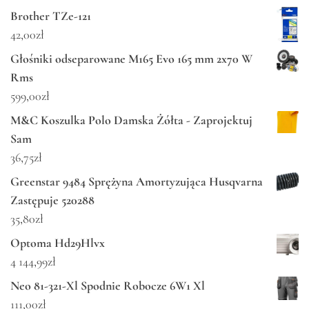
Brother TZe-121
42,00
zł
Głośniki odseparowane M165 Evo 165 mm 2x70 W
Rms
599,00
zł
M&C Koszulka Polo Damska Żółta - Zaprojektuj
Sam
36,75
zł
Greenstar 9484 Sprężyna Amortyzująca Husqvarna
Zastępuje 520288
35,80
zł
Optoma Hd29Hlvx
4 144,99
zł
Neo 81-321-Xl Spodnie Robocze 6W1 Xl
111,00
zł