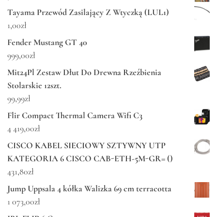
Tayama Przewód Zasilający Z Wtyczką (LUL1)
1,00
zł
Fender Mustang GT 40
999,00
zł
Mit24Pl Zestaw Dłut Do Drewna Rzeźbienia
Stolarskie 12szt.
99,99
zł
Flir Compact Thermal Camera Wifi C3
4 419,00
zł
CISCO KABEL SIECIOWY SZTYWNY UTP
KATEGORIA 6 CISCO CAB-ETH-5M-GR= ()
431,80
zł
Jump Uppsala 4 kółka Walizka 69 cm terracotta
1 073,00
zł