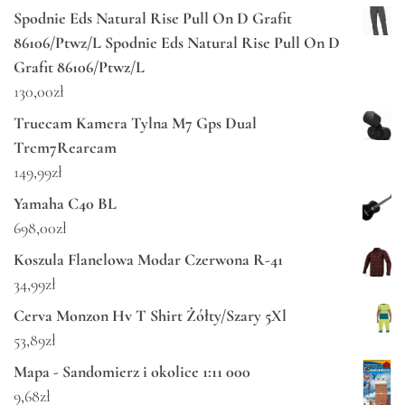
Spodnie Eds Natural Rise Pull On D Grafit
86106/Ptwz/L Spodnie Eds Natural Rise Pull On D
Grafit 86106/Ptwz/L
130,00
zł
Truecam Kamera Tylna M7 Gps Dual
Trcm7Rearcam
149,99
zł
Yamaha C40 BL
698,00
zł
Koszula Flanelowa Modar Czerwona R-41
34,99
zł
Cerva Monzon Hv T Shirt Żółty/Szary 5Xl
53,89
zł
Mapa - Sandomierz i okolice 1:11 000
9,68
zł