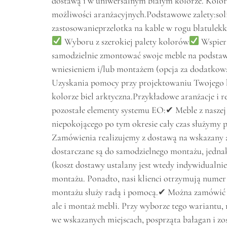
dostawą i w uniwersalnym białym kolorze. Kolor
możliwości aranżacyjnych.Podstawowe zalety:so
zastosowanieprzelotka na kable w rogu blatulek
Wyboru z szerokiej palety kolorów
Wspiera
samodzielnie zmontować swoje meble na podstawie
wniesieniem i/lub montażem (opcja za dodatkową 
Uzyskania pomocy przy projektowaniu Twojego
kolorze biel arktyczna.Przykładowe aranżacje i 
pozostałe elementy systemu EO:✔ Meble z naszej of
niepokojącego po tym okresie cały czas służymy
Zamówienia realizujemy z dostawą na wskazany 
dostarczane są do samodzielnego montażu, jednak
(koszt dostawy ustalany jest wtedy indywidualn
montażu. Ponadto, nasi klienci otrzymują numer 
montażu służy radą i pomocą.✔ Można zamówić t
ale i montaż mebli. Przy wyborze tego wariantu,
we wskazanych miejscach, posprząta bałagan i zo