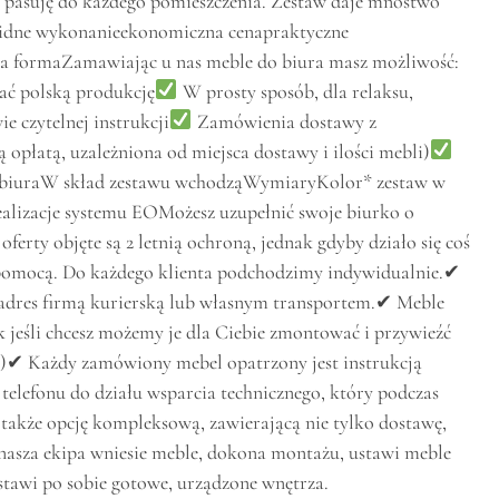
 pasuję do każdego pomieszczenia. Zestaw daje mnóstwo
lidne wykonanieekonomiczna cenapraktyczne
ka formaZamawiając u nas meble do biura masz możliwość:
ć polską produkcję
W prosty sposób, dla relaksu,
 czytelnej instrukcji
Zamówienia dostawy z
opłatą, uzależniona od miejsca dostawy i ilości mebli)
 biuraW skład zestawu wchodząWymiaryKolor* zestaw w
realizacje systemu EOMożesz uzupełnić swoje biurko o
erty objęte są 2 letnią ochroną, jednak gdyby działo się coś
 pomocą. Do każdego klienta podchodzimy indywidualnie.✔
adres firmą kurierską lub własnym transportem.✔ Meble
 jeśli chcesz możemy je dla Ciebie zmontować i przywieźć
ie)✔ Każdy zamówiony mebel opatrzony jest instrukcją
telefonu do działu wsparcia technicznego, który podczas
akże opcję kompleksową, zawierającą nie tylko dostawę,
 nasza ekipa wniesie meble, dokona montażu, ustawi meble
stawi po sobie gotowe, urządzone wnętrza.