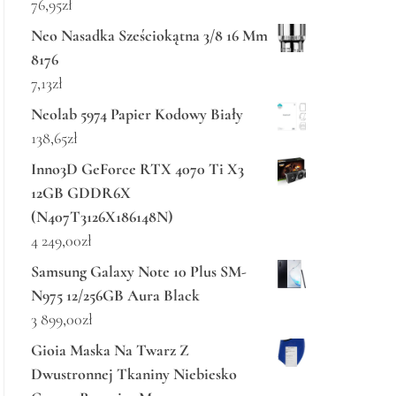
76,95
zł
Neo Nasadka Sześciokątna 3/8 16 Mm
8176
7,13
zł
Neolab 5974 Papier Kodowy Biały
138,65
zł
Inno3D GeForce RTX 4070 Ti X3
12GB GDDR6X
(N407T3126X186148N)
4 249,00
zł
Samsung Galaxy Note 10 Plus SM-
N975 12/256GB Aura Black
3 899,00
zł
Gioia Maska Na Twarz Z
Dwustronnej Tkaniny Niebiesko