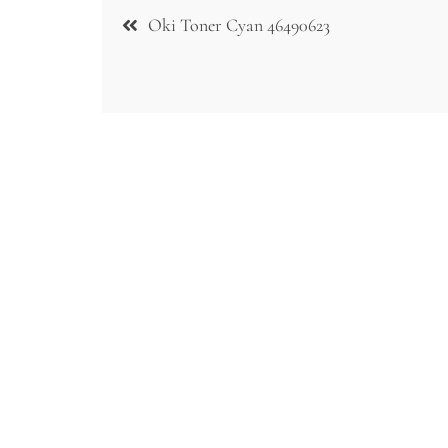
Nawigacja
Oki Toner Cyan 46490623
wpisu