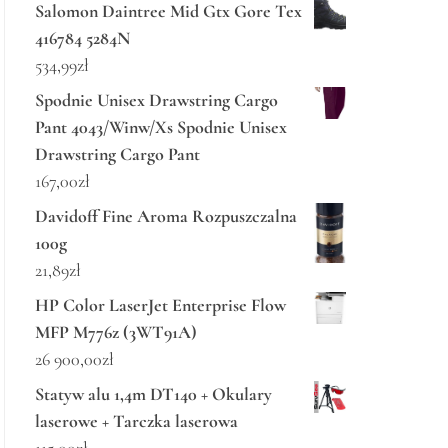
Salomon Daintree Mid Gtx Gore Tex
416784 5284N
534,99
zł
Spodnie Unisex Drawstring Cargo
Pant 4043/Winw/Xs Spodnie Unisex
Drawstring Cargo Pant
167,00
zł
Davidoff Fine Aroma Rozpuszczalna
100g
21,89
zł
HP Color LaserJet Enterprise Flow
MFP M776z (3WT91A)
26 900,00
zł
Statyw alu 1,4m DT140 + Okulary
laserowe + Tarczka laserowa