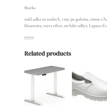
Biurka
nakĹadka na toaletÄ, rany po goleniu, zimne rÄ
klozetowa, veera silver, swÄdzi odbyt, Ĺapacz tĹ
yyyyy
Related products