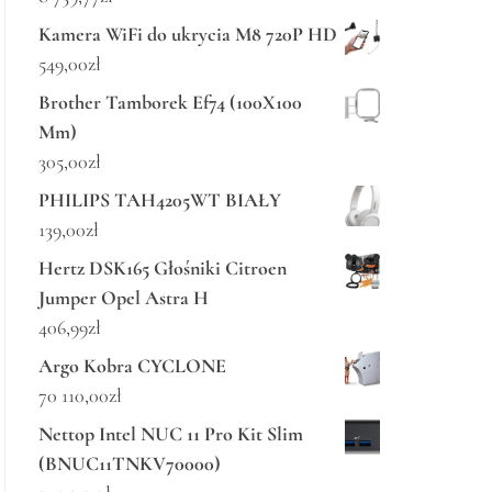
Kamera WiFi do ukrycia M8 720P HD
549,00
zł
Brother Tamborek Ef74 (100X100
Mm)
305,00
zł
PHILIPS TAH4205WT BIAŁY
139,00
zł
Hertz DSK165 Głośniki Citroen
Jumper Opel Astra H
406,99
zł
Argo Kobra CYCLONE
70 110,00
zł
Nettop Intel NUC 11 Pro Kit Slim
(BNUC11TNKV70000)