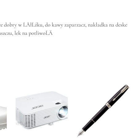
ce dobry w ĹĂłĹźku, do kawy zaparzacz, nakladka na deske
uszczu, lek na potliwoĹÄ