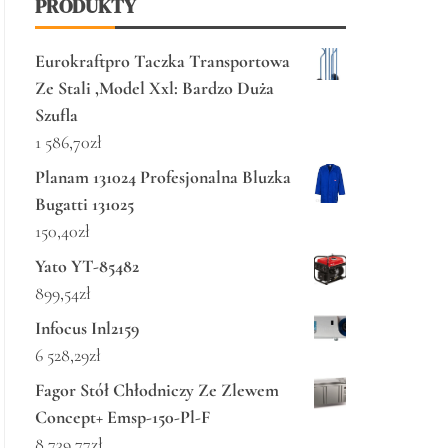
PRODUKTY
Eurokraftpro Taczka Transportowa
Ze Stali ,Model Xxl: Bardzo Duża
Szufla
1 586,70
zł
Planam 131024 Profesjonalna Bluzka
Bugatti 131025
150,40
zł
Yato YT-85482
899,54
zł
Infocus Inl2159
6 528,29
zł
Fagor Stół Chłodniczy Ze Zlewem
Concept+ Emsp-150-Pl-F
8 739,77
zł