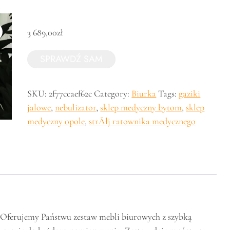
3 689,00
zł
SPRAWDŹ SAM
SKU:
2f77ccaef62c
Category:
Biurka
Tags:
gaziki
jalowe
,
nebulizator
,
sklep medyczny bytom
,
sklep
medyczny opole
,
strĂłj ratownika medycznego
jąOferujemy Państwu zestaw mebli biurowych z szybką