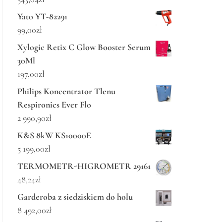
Yato YT-82291
99,00
zł
Xylogic Retix C Glow Booster Serum
30Ml
197,00
zł
Philips Koncentrator Tlenu
Respironics Ever Flo
2 990,90
zł
K&S 8kW KS10000E
5 199,00
zł
TERMOMETR-HIGROMETR 29161
48,24
zł
Garderoba z siedziskiem do holu
8 492,00
zł