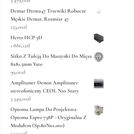
3 479,01
zł
Demar Dtrma47 Trzewiki Robocze
Męskie Demar, Rozmiar 47
253,00
zł
Hertz HCP 5D
1 886,12
zł
Sitko Z Tuleją Do Maszynki Do Mięsa
8x81.5mm Yato
99,00
zł
Amplituner Denon Amplituner
stereofoniczny CEOL N10 Szary
3 349,00
zł
Optoma Lampa Do Projektora
Optoma Ezpro 738P - Oryginalna Z
Modułem (Sp.80N01.001)
543,04
zł