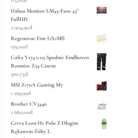
115,00
zł
Dahua Monitor LM43-F200 43"
FullHD
2 004,90
zł
Regenovue Fine (1X1Ml)
159,00
zł
Cofra V174 0 05 Spodnie Eindhoven
Rozmiar Z54 Czarne
300,73
zł
MSI Z170A Gaming M7
1 299,99
zł
Brother CV3440
2 680,00
zł
Cerva Leon Hv Polo Z Długim
Rękawem Żółty L