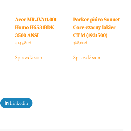
Acer MR.JVA11.001
Parker pióro Sonnet
Home H6531BDK
Core czarny lakier
3500 ANSI
CT M (1931500)
3 145,80
zł
368,60
zł
Sprawdź sam
Sprawdź sam
Linkedin