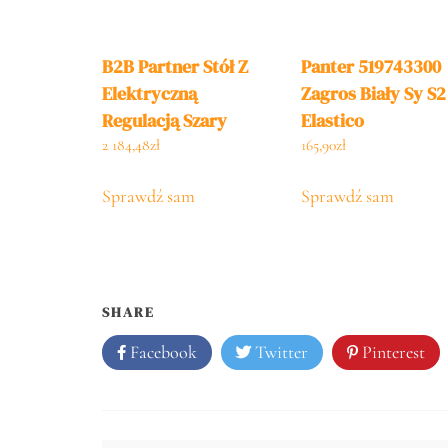
B2B Partner Stół Z
Panter 519743300
Elektryczną
Zagros Biały Sy S2
Regulacją Szary
Elastico
1600×800 Mm Biały
2 184,48
zł
165,90
zł
Stelaż 2
Sprawdź sam
Sprawdź sam
SHARE
Facebook
Twitter
Pinterest