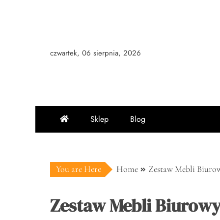
Skip
to
content
czwartek, 06 sierpnia, 2026
Sklep
Blog
You are Here
Home
Zestaw Mebli Biurow
Zestaw Mebli Biurowyc