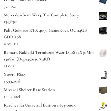
72,00
zł
Mercedes-Benz W124: The Complete Story
154,85
zł
Palit GeForce RTX 4090 GameRock OC 24GB
GDDR6X
9 054,11
zł
Bemark Naklejki Termiczne Wzór D30S 14X50Mm
130Szt. (Dcp1450130A4Rf)
35,00
zł
Xterra FS2.5
1 599,00
zł
Mivardi Shelter Base Station
1 149,00
zł
Karcher K2 Universal Edition 1.673-000.0