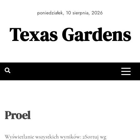
Skip
to
poniedziałek, 10 sierpnia, 2026
content
Texas Gardens
Proel
Wyświetlanie wszystkich wyników: 2
Sortuj wg