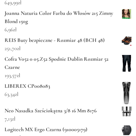
649,99
zł
Joanna Naturia Color Farba do Włosów 215 Zimny
Blond 150g
6,96
zł
REIS Buty bezpieczne - Rozmiar 48 (BCH 48)
251,70
zł
Cofra V052 0 05.Z52 Spodnie Dublin Rozmiar 52
Czarne
193,57
zł
LIBEREX CP008083
63,34
zł
Neo Nasadka Sześciokątna 3/8 16 Mm 8176
7,13
zł
Logitech MX Ergo Czarna (910005179)