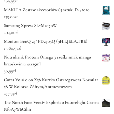
269,95
zł
MAKITA Zestaw akcesoriów 65 sztuk, D-42020
139,00
zł
Samsung Xpress SL-M2070W
494,00
zł
Monitor BenQ 27" PD2705Q (9H.LJELA.TBE)
1 880,97
zł
Nutridrink Protein Omega 3 rześki smak mango
brzoskwinia 4x125ml
30,99
zł
Cofra V018 0 00.Z58 Kurtka Ostrzegawcza Rozmiar
58 W Kolorze Żółtym/Antracytowym
277,93
zł
The North Face Vectiv Exploris 2 Futurelight Czarne
Nf0A7W6Cihi1