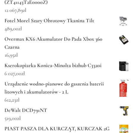
(ZT41143T2E0000Z)
12 067,89
zł
Fotel Morel Szary Obrotowy Tkanina Tilt
489,00
zł
Overmax KX6 Akumulator Do Pada Xbox 360
Czarna
16,95
zł
Kserokopiarka Konica-Minolta bizhub C3320i
6 027,00
zł
Urządzenie wodno-pianowe do gaszenia baterii
litowych i akumulatorów - 2 L
612,23
zł
DeWalt DCD791NT
519,00
zł
PIAST PASZA DLA KURCZĄT, KURCZAK 2G