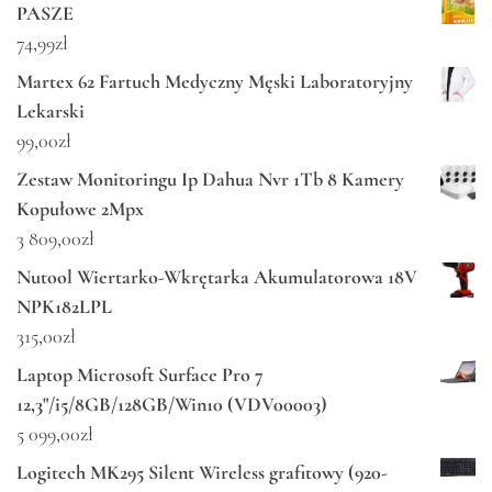
PASZE
74,99
zł
Martex 62 Fartuch Medyczny Męski Laboratoryjny
Lekarski
99,00
zł
Zestaw Monitoringu Ip Dahua Nvr 1Tb 8 Kamery
Kopułowe 2Mpx
3 809,00
zł
Nutool Wiertarko-Wkrętarka Akumulatorowa 18V
NPK182LPL
315,00
zł
Laptop Microsoft Surface Pro 7
12,3"/i5/8GB/128GB/Win10 (VDV00003)
5 099,00
zł
Logitech MK295 Silent Wireless grafitowy (920-