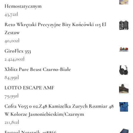
Hemostatycznym
43,72
zł
Reto Wkrętaki Precyzyjne Bity Końcówki 115 El
Zestaw
40,00
zł
GiroFlex 353
2 424,00
zł
Xblitz Pure Beast Czarno-Białe
84,99
zł
LOTTO ESCAPE AMF
79,99
zł
Cofra V055 0 02.Z48 Kamizelka Zurych Rozmiar 48
W Kolorze Jasnoniebieskim/Czarnym
211,81
zł
Festool Notatnik 498866