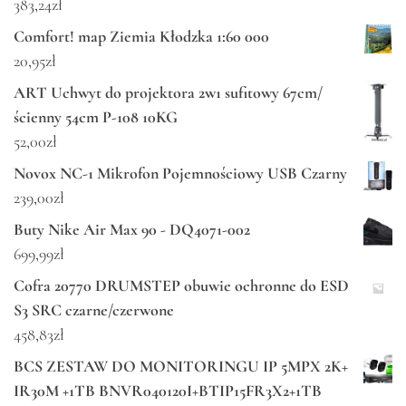
383,24
zł
Comfort! map Ziemia Kłodzka 1:60 000
20,95
zł
ART Uchwyt do projektora 2w1 sufitowy 67cm/
ścienny 54cm P-108 10KG
52,00
zł
Novox NC-1 Mikrofon Pojemnościowy USB Czarny
239,00
zł
Buty Nike Air Max 90 - DQ4071-002
699,99
zł
Cofra 20770 DRUMSTEP obuwie ochronne do ESD
S3 SRC czarne/czerwone
458,83
zł
BCS ZESTAW DO MONITORINGU IP 5MPX 2K+
IR30M +1TB BNVR040120I+BTIP15FR3X2+1TB