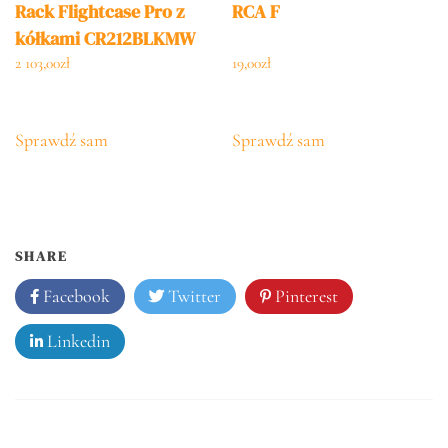
Rack Flightcase Pro z
RCA F
kółkami CR212BLKMW
2 103,00
zł
19,00
zł
Sprawdź sam
Sprawdź sam
SHARE
Facebook
Twitter
Pinterest
Linkedin