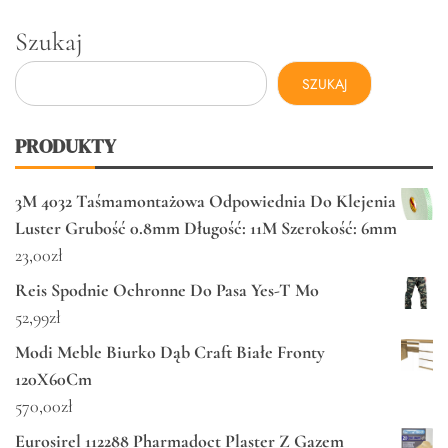
Szukaj
SZUKAJ
PRODUKTY
3M 4032 Taśmamontażowa Odpowiednia Do Klejenia
Luster Grubość 0.8mm Długość: 11M Szerokość: 6mm
23,00
zł
Reis Spodnie Ochronne Do Pasa Yes-T Mo
52,99
zł
Modi Meble Biurko Dąb Craft Białe Fronty
120X60Cm
570,00
zł
Eurosirel 112288 Pharmadoct Plaster Z Gazem