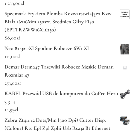
1 239,00
zł
Specmark Etykieta Plomba Rozwarstwiająca Rzw
Biała 16x16Mm 250szt. Średnica Gilzy Fi40
(EPTTRZWW16X16250)
88,00
zł
Neo 81-321-Xl Spodnie Robocze 6W1 Xl
111,00
zł
Demar Dtrma47 Trzewiki Robocze Męskie Demar,
Rozmiar 47
253,00
zł
KABEL Przewód USB do komputera do GoPro Hero
3 3+ 4
14,99
zł
Zebra Zt411 12 Dots/Mm (300 Dpi) Cutter Disp.
(Colour) Rtc Epl Zpl Zplii Usb Rs232 Bt Ethernet