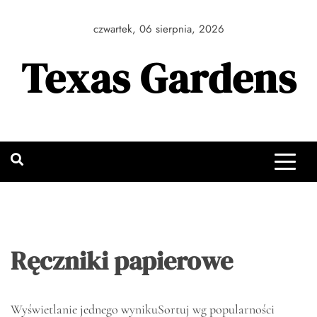
Skip
to
czwartek, 06 sierpnia, 2026
content
Texas Gardens
Ręczniki papierowe
Wyświetlanie jednego wyniku
Sortuj wg popularności