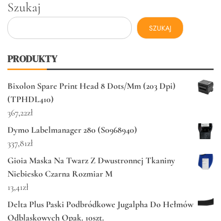
Szukaj
SZUKAJ
PRODUKTY
Bixolon Spare Print Head 8 Dots/Mm (203 Dpi)
(TPHDL410)
367,22
zł
Dymo Labelmanager 280 (S0968940)
337,81
zł
Gioia Maska Na Twarz Z Dwustronnej Tkaniny
Niebiesko Czarna Rozmiar M
13,41
zł
Delta Plus Paski Podbródkowe Jugalpha Do Hełmów
Odblaskowych Opak. 10szt.