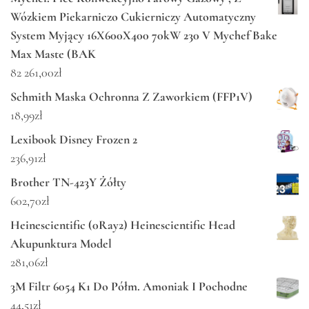
Wózkiem Piekarniczo Cukierniczy Automatyczny
System Myjący 16X600X400 70kW 230 V Mychef Bake
Max Maste (BAK
82 261,00
zł
Schmith Maska Ochronna Z Zaworkiem (FFP1V)
18,99
zł
Lexibook Disney Frozen 2
236,91
zł
Brother TN-423Y Żółty
602,70
zł
Heinescientific (0Ray2) Heinescientific Head
Akupunktura Model
281,06
zł
3M Filtr 6054 K1 Do Półm. Amoniak I Pochodne
44,51
zł