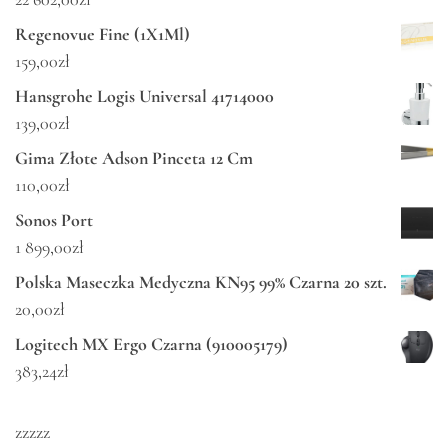
Regenovue Fine (1X1Ml)
159,00
zł
Hansgrohe Logis Universal 41714000
139,00
zł
Gima Złote Adson Pinceta 12 Cm
110,00
zł
Sonos Port
1 899,00
zł
Polska Maseczka Medyczna KN95 99% Czarna 20 szt.
20,00
zł
Logitech MX Ergo Czarna (910005179)
383,24
zł
zzzzz