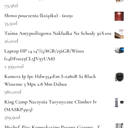
79,58
zł
Słowo pouczenia (książka) - 60291
33,50
zł
Taśma Antypoślizgowa Nakładka Na Schody 30X100
26,00
zł
Laptop HP 14 14"/i3/8GB/256GB/Win10
(14DF0023CL5JV97UA8)
2 399,00
zł
Kamera Ip Ipc Hdw3541Em S 0280B S2 Black
Wizsense 5 Mpx 2.8 Mm Dahua
980,00
zł
King Camp Naczynia Turystyczne Climber Iv
(MASKP3913)
569,90
zł
Mychef. Piec Konwekcyjno Parowy Gazowy , Z