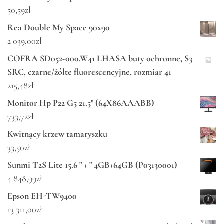
50,59
zł
Rea Double My Space 90x90
2 039,00
zł
COFRA SD052-000.W41 LHASA buty ochronne, S3
SRC, czarne/żółte fluorescencyjne, rozmiar 41
215,48
zł
Monitor Hp P22 G5 21.5" (64X86AAABB)
733,72
zł
Kwitnący krzew tamaryszku
33,50
zł
Sunmi T2S Lite 15.6 " + " 4GB+64GB (P03130001)
4 848,99
zł
Epson EH-TW9400
13 311,00
zł