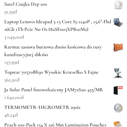
Satel Czujka Drp 100
91,59
zł
Laptop Lenovo Ideapad 5-15 Core I5-1240P , 15,6"-Fhd
16Gb 1Tb Pcie No Os (82SF005XPB10M2)
3 049,00
zł
Karmat zasuwa burzowa dn160 końcowa do rury
kanalizacyjnej zbk160
137,99
zł
Topstar 70570Bb30 Wysokie Krzesełko S Fajne
562,50
zł
Ja Solar Panel fotowoltaiczny JAM72S20-455/MR
1 640,00
zł
TERMOMETR-HIGROMETR 29161
48,24
zł
Peach 100-Pack 154 X 216 Mm Lamination Pouches