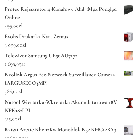
Protec Rejestrator 4-Kanałowy Ahd 5Mpx Podgląd
Online
499,00
zł
Evolis Drukarka Kart Zenius
3 899,00
zł
Telewizor Samsung UE50AU7172
1 699,99
zł
Reolink Argus Eco Network Surveillance Camera
(ARGUSECO3MP)
366,00
zł
Nutool Wiertarko-Wkrętarka Akumulatorowa 18V
NPK182LPL
315,00
zł
Kaisai Arctic Khc 12Kw Monoblok R32 KHC12RY3
22 602,00
zł