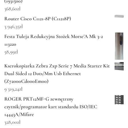
(1931500)
368,60
zł
Router Cisco C1121-8P (C11218P)
3 946,35
zł
Festa Tuleja Redukcyjna Stożek Morse'A Mk 3-2
113220
58,99
zł
Kserokopiarka Zebra Zxp Serie 7 Media Starter Kit
Dual Sided 12 Dots/Mm Usb Ethernet
(Z72000Cd000Em00)
9 319,24
zł
ROGER PRT12MF-G zewnętrzny
czytnik/programator kart standardu ISO/IEC
14443A/Mifare
328,00
zł