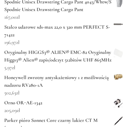
Spodnie Unisex Drawstring Cargo Pant 4043/Whtw/S
Spodnie Unisex Drawstring Cargo Pant
167,00
zł
Stalco udarowe sds-max 22,0 x 320 mm PERFECT S-
71422
196,97
zł
Oryginalny HIGGS3® ALIEN® EMC-82 Oryginalny
Higgs3® Alien® zapis/odczyt 512bitów UHF 865MHz
5,97
zł
Honeywell zwrotny antyskażeniowy 1 z możliwością
nadzoru RV280-1A
502,63
zł
Orno OR-AE-1342
205,09
zł
Parker pióro Sonnet Core czarny lakier CT M