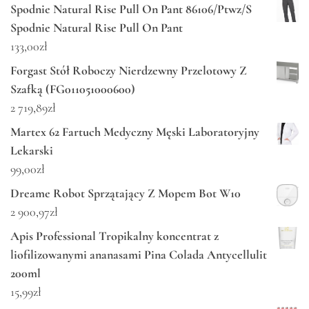
Spodnie Natural Rise Pull On Pant 86106/Ptwz/S
Spodnie Natural Rise Pull On Pant
133,00
zł
Forgast Stół Roboczy Nierdzewny Przelotowy Z
Szafką (FG011051000600)
2 719,89
zł
Martex 62 Fartuch Medyczny Męski Laboratoryjny
Lekarski
99,00
zł
Dreame Robot Sprzątający Z Mopem Bot W10
2 900,97
zł
Apis Professional Tropikalny koncentrat z
liofilizowanymi ananasami Pina Colada Antycellulit
200ml
15,99
zł