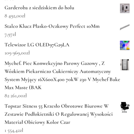
Garderoba z siedziskiem do holu
8 492,00
zł
Stalco Klucz Płasko-Oczkowy Perfect 10Mm
7,97
zł
Telewizor LG OLED97G29LA
109 969,00
zł
Mychef. Piec Konwekcyjno Parowy Gazowy , Z
Wózkiem Piekarniczo Cukierniczy Automatyczny
System Myjący 16X600X400 70kW 230 V Mychef Bake
Max Maste (BAK
82 261,00
zł
Topstar Sitness 55 Krzesło Obrotowe Biurowe W
Zestawie Podłokietniki O Regulowanej Wysokości
Materiał Obiciowy Kolor Czar
1 554,42
zł