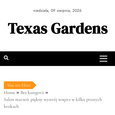
Skip
to
niedziela, 09 sierpnia, 2026
content
Texas Gardens
You are Here
Home
Bez kategorii
Salon marzeń: piękny wystrój wnętrz w kilku prostych
krokach