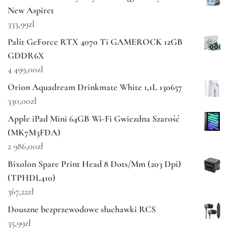
New Aspiret
333,99
zł
Palit GeForce RTX 4070 Ti GAMEROCK 12GB
GDDR6X
4 499,00
zł
Orion Aquadream Drinkmate White 1,1L 130657
330,00
zł
Apple iPad Mini 64GB Wi-Fi Gwiezdna Szarość
(MK7M3FDA)
2 986,00
zł
Bixolon Spare Print Head 8 Dots/Mm (203 Dpi)
(TPHDL410)
367,22
zł
Douszne bezprzewodowe słuchawki RCS
35,99
zł