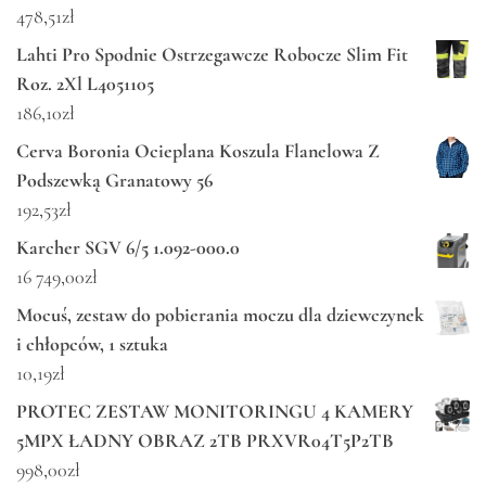
478,51
zł
Lahti Pro Spodnie Ostrzegawcze Robocze Slim Fit
Roz. 2Xl L4051105
186,10
zł
Cerva Boronia Ocieplana Koszula Flanelowa Z
Podszewką Granatowy 56
192,53
zł
Karcher SGV 6/5 1.092-000.0
16 749,00
zł
Mocuś, zestaw do pobierania moczu dla dziewczynek
i chłopców, 1 sztuka
10,19
zł
PROTEC ZESTAW MONITORINGU 4 KAMERY
5MPX ŁADNY OBRAZ 2TB PRXVR04T5P2TB
998,00
zł