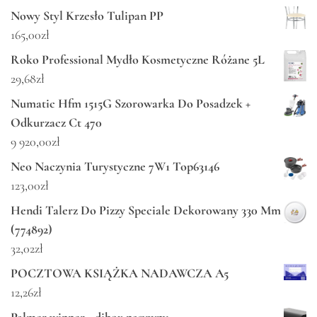
Nowy Styl Krzesło Tulipan PP
165,00
zł
Roko Professional Mydło Kosmetyczne Różane 5L
29,68
zł
Numatic Hfm 1515G Szorowarka Do Posadzek +
Odkurzacz Ct 470
9 920,00
zł
Neo Naczynia Turystyczne 7W1 Top63146
123,00
zł
Hendi Talerz Do Pizzy Speciale Dekorowany 330 Mm
(774892)
32,02
zł
POCZTOWA KSIĄŻKA NADAWCZA A5
12,26
zł