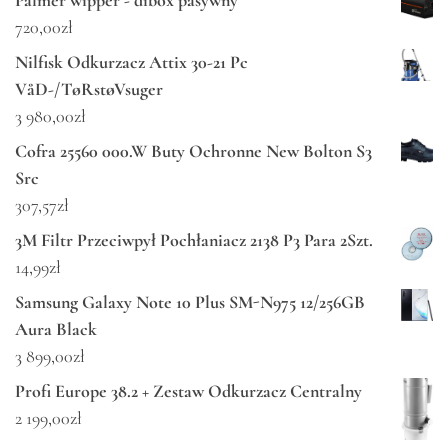
Palmer wipper - dibox pasywny
720,00
zł
Nilfisk Odkurzacz Attix 30-21 Pc
VåD-/TøRstøVsuger
3 980,00
zł
Cofra 25560 000.W Buty Ochronne New Bolton S3
Src
307,57
zł
3M Filtr Przeciwpył Pochłaniacz 2138 P3 Para 2Szt.
14,99
zł
Samsung Galaxy Note 10 Plus SM-N975 12/256GB
Aura Black
3 899,00
zł
Profi Europe 38.2 + Zestaw Odkurzacz Centralny
2 199,00
zł