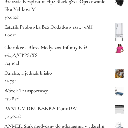
Breasafe Respirator Ffp2 Black 5Szt. Opakowanie
Eko Velikost M
30,00
zł
Estetik Próbówka Bez Dodatków 1szt. (9Ml)
5,00
zł
Cherokee - Bluza Medyczna Infinity Róż
2625A/CPPS/XS
134,10
zł
Daleko, a jednak blisko
29,79
zł
Wózek Transportowy
239,85
zł
PANTUM DRUKARKA P3010DW
589,00
zł
ANMER Ssak medyczny do odciągania wydzielin