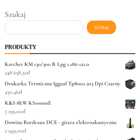
Szukaj
SZUKAJ
PRODUKTY
Karcher KM 130/300 R Lpg 1.186-121.0
248 658,51
zł
Drukarka Termiczna Iggual Tp8002 203 Dpi Czarny
450,46
zł
K&S 8kW KS10000E
5 199,00
zł
Dowina Bordeaux DCE - gitara elektroakustyczna
2 949,00
zł