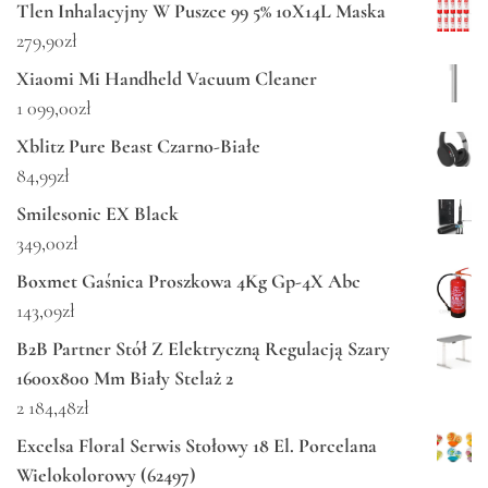
Tlen Inhalacyjny W Puszce 99 5% 10X14L Maska
279,90
zł
Xiaomi Mi Handheld Vacuum Cleaner
1 099,00
zł
Xblitz Pure Beast Czarno-Białe
84,99
zł
Smilesonic EX Black
349,00
zł
Boxmet Gaśnica Proszkowa 4Kg Gp-4X Abc
143,09
zł
B2B Partner Stół Z Elektryczną Regulacją Szary
1600x800 Mm Biały Stelaż 2
2 184,48
zł
Excelsa Floral Serwis Stołowy 18 El. Porcelana
Wielokolorowy (62497)