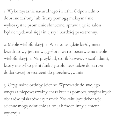
1. Wykorzystanie naturalnego światła: Odpowiednio
dobrane zasłony lub firany pomogą maksymalnie
wykorzystać promienie słoneczne, sprawiając że salon
będzie wydawał się jaśniejszy i bardziej przestronny.
2. Meble wielofunkcyjne: W salonie, gdzie każdy metr
kwadratowy jest na wagę złota, warto postawić na meble
wielofunkcyjne. Na przykład, stolik kawowy z szufladami,
który nie tylko pełni funkcję stołu, lecz także dostarcza
dodatkowej przestrzeni do przechowywania.
3. Oryginalne ozdoby ścienne: Wprowadź do swojego
wnętrza niepowtarzalny charakter za pomocą oryginalnych
obrazów, plakatów czy ramek. Zaskakujące dekoracje
ścienne mogą odmienić salon jak żaden inny element
wystroju.