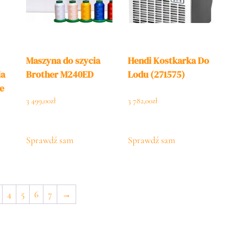
Maszyna do szycia
Hendi Kostkarka Do
ia
Brother M240ED
Lodu (271575)
e
3 499,00
zł
3 782,00
zł
0 Z
Sprawdź sam
Sprawdź sam
08
4
5
6
7
→