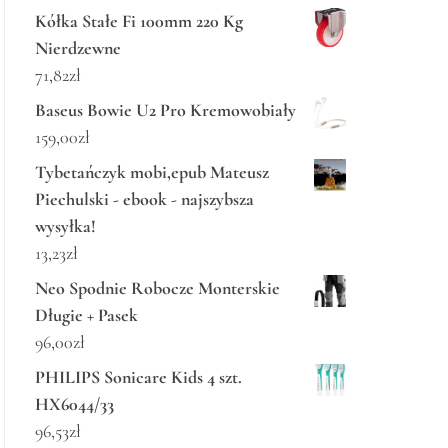
Kółka Stałe Fi 100mm 220 Kg
Nierdzewne
71,82
zł
Baseus Bowie U2 Pro Kremowobiały
159,00
zł
Tybetańczyk mobi,epub Mateusz
Piechulski - ebook - najszybsza
wysyłka!
13,23
zł
Neo Spodnie Robocze Monterskie
Długie + Pasek
96,00
zł
PHILIPS Sonicare Kids 4 szt.
HX6044/33
96,53
zł