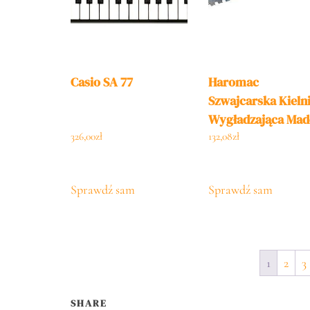
Casio SA 77
Haromac
Szwajcarska Kieln
Wygładzająca Mad
In Germany 8xMm
326,00
zł
132,08
zł
Ząbkowana
Nierdzewna 500 13
Sprawdź sam
Sprawdź sam
Drewnianym
Uchwytem 105510
1
2
3
SHARE