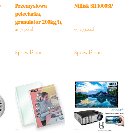
y
Przemysłowa
Nilfisk SR 1000SP
peleciarka,
granulator 200kg/h,
7,5kW
21 363,00
zł
69 499,00
zł
ez
Sprawdź sam
Sprawdź sam