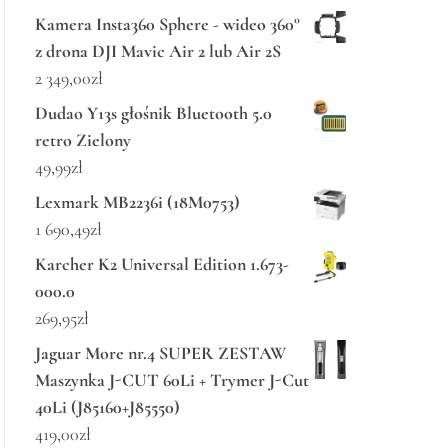
Kamera Insta360 Sphere - wideo 360°
z drona DJI Mavic Air 2 lub Air 2S
2 349,00
zł
Dudao Y13s głośnik Bluetooth 5.0
retro Zielony
49,99
zł
Lexmark MB2236i (18M0753)
1 690,49
zł
Karcher K2 Universal Edition 1.673-
000.0
269,95
zł
Jaguar More nr.4 SUPER ZESTAW
Maszynka J-CUT 60Li + Trymer J-Cut
40Li (J85160+J85550)
419,00
zł