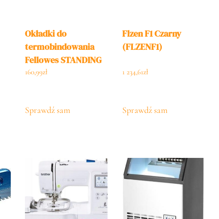
Okładki do
Flzen F1 Czarny
termobindowania
(FLZENF1)
Fellowes STANDING
– 8 mm (61-80
160,99
zł
1 234,61
zł
kartek)
Sprawdź sam
Sprawdź sam