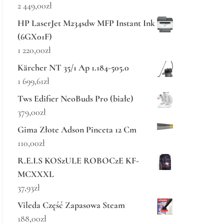
2 449,00
zł
HP LaserJet M234sdw MFP Instant Ink
(6GX01F)
1 220,00
zł
Kärcher NT 35/1 Ap 1.184-505.0
1 699,61
zł
Tws Edifier NeoBuds Pro (białe)
379,00
zł
Gima Złote Adson Pinceta 12 Cm
110,00
zł
R.E.I.S KOSzULE ROBOCzE KF-
MCXXXL
37,93
zł
Vileda Część Zapasowa Steam
188,00
zł