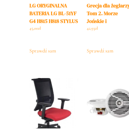
LG ORYGINALNA
Grecja dla żeglarz
BATERIA LG BL-51YF
Tom 2. Morze
G4 H815 H818 STYLUS
Jońskie i
BAT636
Południowo-
45,00
zł
42,93
zł
Zachodni Pelopon
(wyd. 2022)
Sprawdź sam
Sprawdź sam