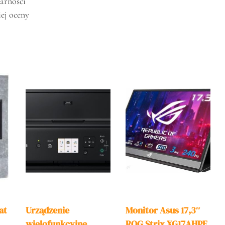
arności
iej oceny
at
Urządzenie
Monitor Asus 17,3″
wielofunkcyjne
ROG Strix XG17AHPE