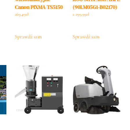
Canon PIXMA TS5150
(90LM05G1-B02170)
(2228C006)
269,49
zł
2 299,99
zł
Sprawdź sam
Sprawdź sam