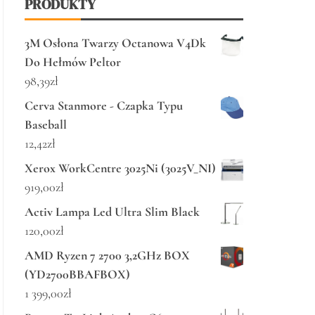
PRODUKTY
3M Osłona Twarzy Octanowa V4Dk
Do Hełmów Peltor
98,39
zł
Cerva Stanmore - Czapka Typu
Baseball
12,42
zł
Xerox WorkCentre 3025Ni (3025V_NI)
919,00
zł
Activ Lampa Led Ultra Slim Black
120,00
zł
AMD Ryzen 7 2700 3,2GHz BOX
(YD2700BBAFBOX)
1 399,00
zł