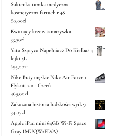
Sukienka tunika medyczna
kosmetyczna fartuch r.48
80,00
zł
Kwitnący krzew tamaryszku
33,50
zł
Yato Szpryca Napełniacz Do Kiełbas 4
lejki 5L
695,00
zł
Nike Buty męskie Nike Air Force 1
Flyknit 2.0 - Czerń
469,00
zł
Zakazana historia ludzkości wyd. 9
34,07
zł
Apple iPad mini 64GB Wi-Fi Space
Gray (MUQW2FD/A)