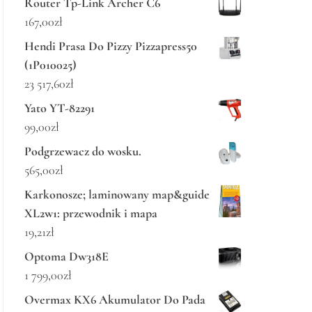
Router Tp-Link Archer C6
167,00
zł
Hendi Prasa Do Pizzy Pizzapress50
(1P010025)
23 517,60
zł
Yato YT-82291
99,00
zł
Podgrzewacz do wosku.
565,00
zł
Karkonosze; laminowany map&guide
XL2w1: przewodnik i mapa
19,21
zł
Optoma Dw318E
1 799,00
zł
Overmax KX6 Akumulator Do Pada