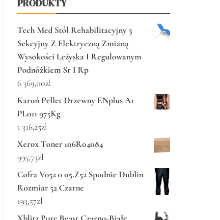
PRODUKTY
Tech Med Stół Rehabilitacyjny 3
Sekcyjny Z Elektryczną Zmianą
Wysokości Leżyska I Regulowanym
Podnóżkiem Sr I Rp
6 369,00
zł
Karoń Pellet Drzewny ENplus A1
PL011 975Kg
1 316,25
zł
Xerox Toner 106R04084
995,73
zł
Cofra V052 0 05.Z52 Spodnie Dublin
Rozmiar 52 Czarne
193,57
zł
Xblitz Pure Beast Czarno-Białe