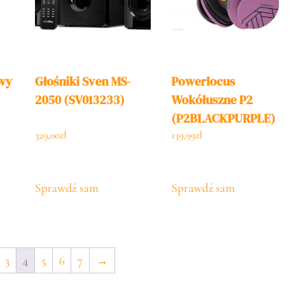
wy
Głośniki Sven MS-
Powerlocus
2050 (SV013233)
Wokółuszne P2
(P2BLACKPURPLE)
329,00
zł
139,99
zł
Sprawdź sam
Sprawdź sam
3
4
5
6
7
→