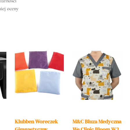
larności
iej oceny
Klubben Woreczek
M&C Bluza Medyczna
Gimnastyczny
We Clinic Bloom W3