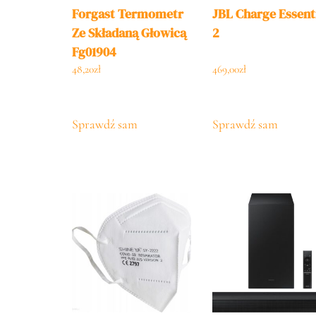
Forgast Termometr
JBL Charge Essent
Ze Składaną Głowicą
2
Fg01904
48,20
zł
469,00
zł
Sprawdź sam
Sprawdź sam