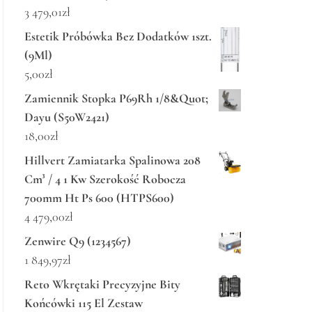
3 479,01
zł
Estetik Próbówka Bez Dodatków 1szt.
(9Ml)
5,00
zł
Zamiennik Stopka P69Rh 1/8&Quot;
Dayu (S50W2421)
18,00
zł
Hillvert Zamiatarka Spalinowa 208
Cm³ / 4 1 Kw Szerokość Robocza
700mm Ht Ps 600 (HTPS600)
4 479,00
zł
Zenwire Q9 (1234567)
1 849,97
zł
Reto Wkrętaki Precyzyjne Bity
Końcówki 115 El Zestaw