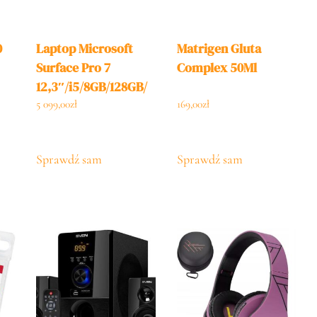
0
Laptop Microsoft
Matrigen Gluta
Surface Pro 7
Complex 50Ml
12,3″/i5/8GB/128GB/
Win10 (VDV00003)
5 099,00
zł
169,00
zł
Sprawdź sam
Sprawdź sam