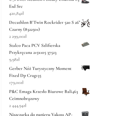
Esd Src
420,84
zł
Decathlon B'Twin Rockrider 520 S 26"
Czarny (8322501)
2 299,00
zł
Stalco Paca PCV Szlifierska
Przykręcana 215x105 37523
9,98
zł
Gerber Nóż Turystyczny Moment
Fixed Dp Crag135
179,00
zł
P&C Emaga Krzesło Biurowe Bali463
Ceimnobrązowy
2 444,94
zł
Niszczarka do papieru Vakoss AP-