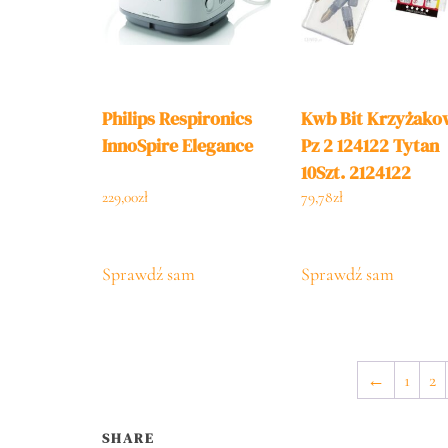
Philips Respironics
Kwb Bit Krzyżako
InnoSpire Elegance
Pz 2 124122 Tytan
10Szt. 2124122
229,00
zł
79,78
zł
Sprawdź sam
Sprawdź sam
←
1
2
SHARE