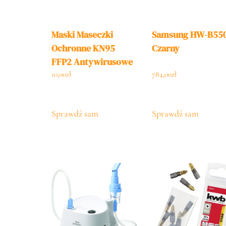
Maski Maseczki
Samsung HW-B55
Ochronne KN95
Czarny
FFP2 Antywirusowe
x8
10,00
zł
784,00
zł
Sprawdź sam
Sprawdź sam