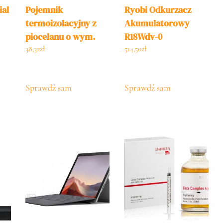
ial
Pojemnik
Ryobi Odkurzacz
termoizolacyjny z
Akumulatorowy
piocelanu o wym.
R18Wdv-0
400x300x173 mm
38,32
zł
514,50
zł
1294L
Sprawdź sam
Sprawdź sam