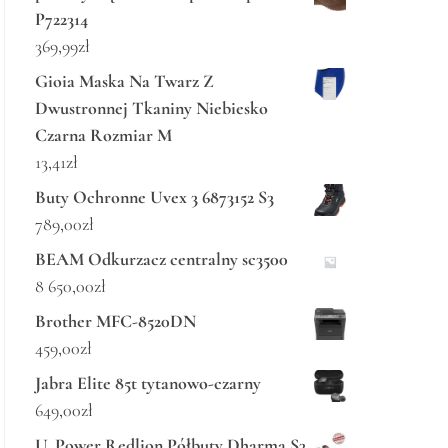
P722314
369,99
zł
Gioia Maska Na Twarz Z
Dwustronnej Tkaniny Niebiesko
Czarna Rozmiar M
13,41
zł
Buty Ochronne Uvex 3 6873152 S3
789,00
zł
BEAM Odkurzacz centralny sc3500
8 650,00
zł
Brother MFC-8520DN
459,00
zł
Jabra Elite 85t tytanowo-czarny
649,00
zł
U_Power Redlion Półbuty Dharma S3