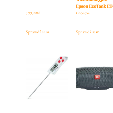
Epson EcoTank ET
2820
3 999,00
zł
1 175,07
zł
Sprawdź sam
Sprawdź sam