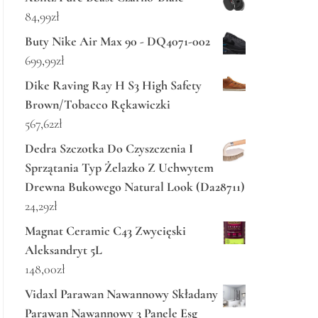
84,99
zł
Buty Nike Air Max 90 - DQ4071-002
699,99
zł
Dike Raving Ray H S3 High Safety
Brown/Tobacco Rękawiczki
567,62
zł
Dedra Szczotka Do Czyszczenia I
Sprzątania Typ Żelazko Z Uchwytem
Drewna Bukowego Natural Look (Da28711)
24,29
zł
Magnat Ceramic C43 Zwycięski
Aleksandryt 5L
148,00
zł
Vidaxl Parawan Nawannowy Składany
Parawan Nawannowy 3 Panele Esg