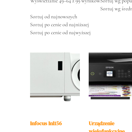
Wyświetlanie 49–64 z 99 wyników
Sortuj wg popu
Sortuj wg średn
Sortuj od najnowszych
Sortuj po cenie od najniższej
Sortuj po cenie od najwyższej
Infocus Inl156
Urządzenie
wielofunkcyjne