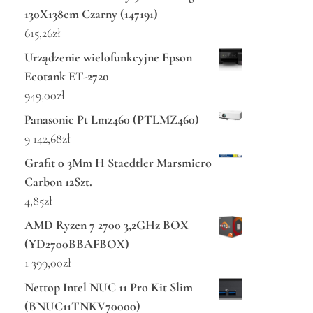
130X138cm Czarny (147191)
615,26
zł
Urządzenie wielofunkcyjne Epson
Ecotank ET-2720
949,00
zł
Panasonic Pt Lmz460 (PTLMZ460)
9 142,68
zł
Grafit 0 3Mm H Staedtler Marsmicro
Carbon 12Szt.
4,85
zł
AMD Ryzen 7 2700 3,2GHz BOX
(YD2700BBAFBOX)
1 399,00
zł
Nettop Intel NUC 11 Pro Kit Slim
(BNUC11TNKV70000)