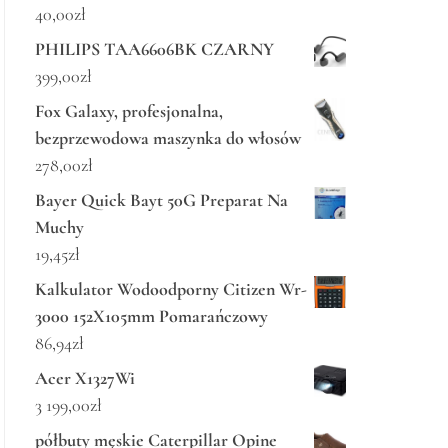
40,00
zł
PHILIPS TAA6606BK CZARNY
399,00
zł
Fox Galaxy, profesjonalna,
bezprzewodowa maszynka do włosów
278,00
zł
Bayer Quick Bayt 50G Preparat Na
Muchy
19,45
zł
Kalkulator Wodoodporny Citizen Wr-
3000 152X105mm Pomarańczowy
86,94
zł
Acer X1327Wi
3 199,00
zł
półbuty męskie Caterpillar Opine