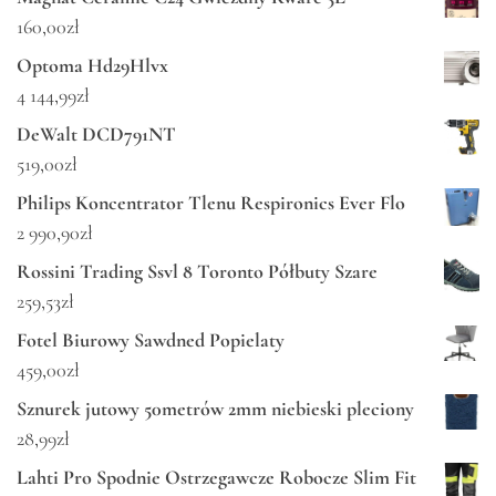
160,00
zł
Optoma Hd29Hlvx
4 144,99
zł
DeWalt DCD791NT
519,00
zł
Philips Koncentrator Tlenu Respironics Ever Flo
2 990,90
zł
Rossini Trading Ssvl 8 Toronto Półbuty Szare
259,53
zł
Fotel Biurowy Sawdned Popielaty
459,00
zł
Sznurek jutowy 50metrów 2mm niebieski pleciony
28,99
zł
Lahti Pro Spodnie Ostrzegawcze Robocze Slim Fit