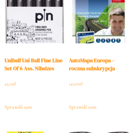
Uniball Uni Ball Fine Line
AutoMapa Europa –
Set Of 6 Ass. Nibsizes
roczna subskrypcja
45,19
zł
149,00
zł
Sprawdź sam
Sprawdź sam