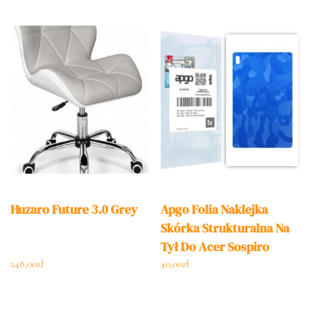
Huzaro Future 3.0 Grey
Apgo Folia Naklejka
Skórka Strukturalna Na
Tył Do Acer Sospiro
As10Lxpro – Moro ,
248,00
zł
40,00
zł
Camo Niebieski Skins
(MONIAPGO008635TYT)