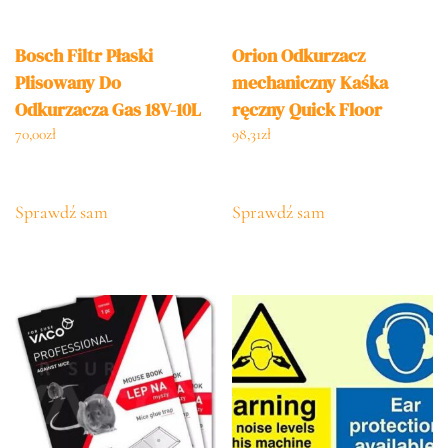
Bosch Filtr Płaski
Orion Odkurzacz
Plisowany Do
mechaniczny Kaśka
Odkurzacza Gas 18V-10L
ręczny Quick Floor
2608000663
710224
70,00
zł
98,31
zł
Sprawdź sam
Sprawdź sam