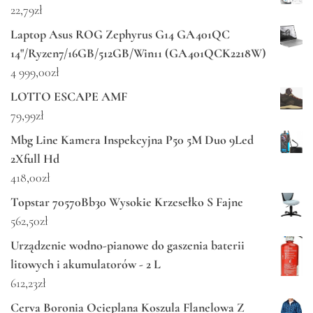
22,79
zł
Laptop Asus ROG Zephyrus G14 GA401QC
14"/Ryzen7/16GB/512GB/Win11 (GA401QCK2218W)
4 999,00
zł
LOTTO ESCAPE AMF
79,99
zł
Mbg Line Kamera Inspekcyjna P50 5M Duo 9Led
2Xfull Hd
418,00
zł
Topstar 70570Bb30 Wysokie Krzesełko S Fajne
562,50
zł
Urządzenie wodno-pianowe do gaszenia baterii
litowych i akumulatorów - 2 L
612,23
zł
Cerva Boronia Ocieplana Koszula Flanelowa Z