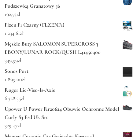
Podszewką Granatowy 56
192,53
zł
Flzen F1 Czarny (FLZENF1)
1 234,61
zł
Męskie Buty SALOMON SUPERCROSS 3
EBONY/LUNAR ROCK/QUSH L41450400
349,99
zł
Sonos Port
1 899,00
zł
Roger Lic-Viso-Is-Axie
6 328,35
zł
Upower U Power Rr20624 Obuwie Ochronne Model
Curly S3 Esd Uk Src
329,47
zł
Magnat Ceramic C24 Gwiezdny Kwarc 5L