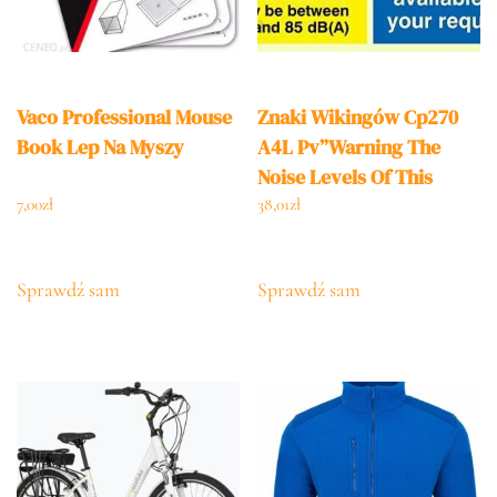
Vaco Professional Mouse
Znaki Wikingów Cp270
Book Lep Na Myszy
A4L Pv”Warning The
Noise Levels Of This
Machine May Be Between
7,00
zł
38,01
zł
80 Do 85 Db(A)”
Fotoluminescencyjna
Sprawdź sam
Sprawdź sam
Naklejka Winylowa
300mm Wys