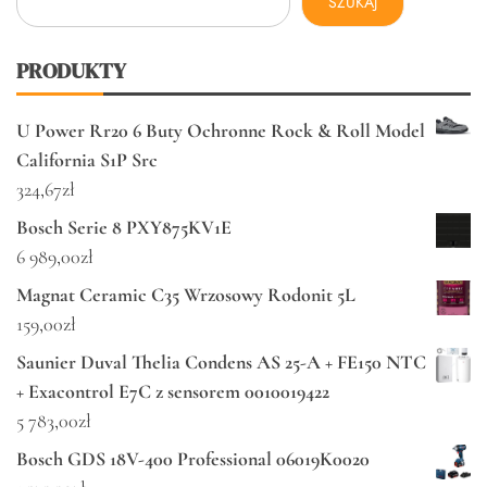
SZUKAJ
PRODUKTY
U Power Rr20 6 Buty Ochronne Rock & Roll Model
California S1P Src
324,67
zł
Bosch Serie 8 PXY875KV1E
6 989,00
zł
Magnat Ceramic C35 Wrzosowy Rodonit 5L
159,00
zł
Saunier Duval Thelia Condens AS 25-A + FE150 NTC
+ Exacontrol E7C z sensorem 0010019422
5 783,00
zł
Bosch GDS 18V-400 Professional 06019K0020