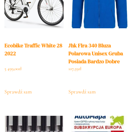
Ecobike Traffic White 28
Jhk Flra 340 Bluza
2022
Polarowa Unisex Gruba
Posiada Bardzo Dobre
Właściwości Cieplne
5 499,00
zł
107,59
zł
Złoty Fluorescencyjny
3Xl
Sprawdź sam
Sprawdź sam