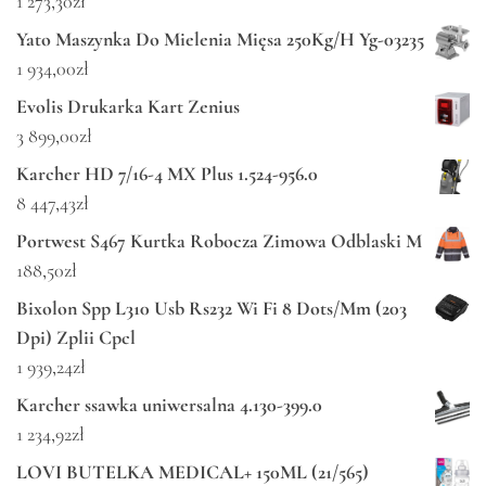
1 273,30
zł
Yato Maszynka Do Mielenia Mięsa 250Kg/H Yg-03235
1 934,00
zł
Evolis Drukarka Kart Zenius
3 899,00
zł
Karcher HD 7/16-4 MX Plus 1.524-956.0
8 447,43
zł
Portwest S467 Kurtka Robocza Zimowa Odblaski M
188,50
zł
Bixolon Spp L310 Usb Rs232 Wi Fi 8 Dots/Mm (203
Dpi) Zplii Cpcl
1 939,24
zł
Karcher ssawka uniwersalna 4.130-399.0
1 234,92
zł
LOVI BUTELKA MEDICAL+ 150ML (21/565)