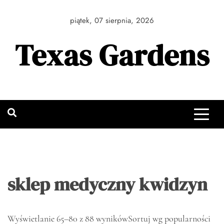
Skip
to
piątek, 07 sierpnia, 2026
content
Texas Gardens
sklep medyczny kwidzyn
Wyświetlanie 65–80 z 88 wyników
Sortuj wg popularności