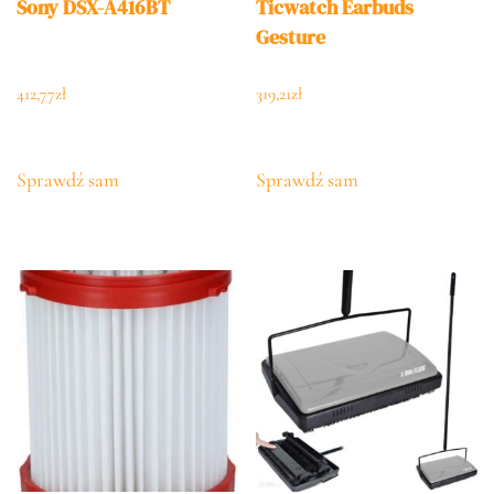
Sony DSX-A416BT
Ticwatch Earbuds
Gesture
412,77
zł
319,21
zł
Sprawdź sam
Sprawdź sam