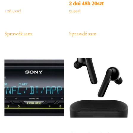
2 dni 48h 20szt
1 281,00
zł
53,99
zł
Sprawdź sam
Sprawdź sam