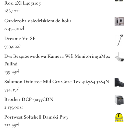
Roz. 2Xl L4051105
186,10
zł
Garderoba z siedziskiem do holu
8 492,00
zł
Dreame V11 SE
939,00
zł
Dvs Bezprzewodowa Kamera Wifi Monitoring 2Mpx
Fullhd
159,99
zł
Salomon Daintree Mid Gtx Gore Tex 416784 5284N
534,99
zł
Brother DCP-9055CDN
2 135,00
zł
Portwest Softshell Damski Pw3
252,99
zł