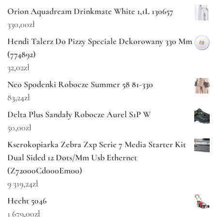
Orion Aquadream Drinkmate White 1,1L 130657
330,00
zł
Hendi Talerz Do Pizzy Speciale Dekorowany 330 Mm
(774892)
32,02
zł
Neo Spodenki Robocze Summer 58 81-330
83,24
zł
Delta Plus Sandały Robocze Aurel S1P W
50,00
zł
Kserokopiarka Zebra Zxp Serie 7 Media Starter Kit
Dual Sided 12 Dots/Mm Usb Ethernet
(Z72000Cd000Em00)
9 319,24
zł
Hecht 5046
1 679,00
zł