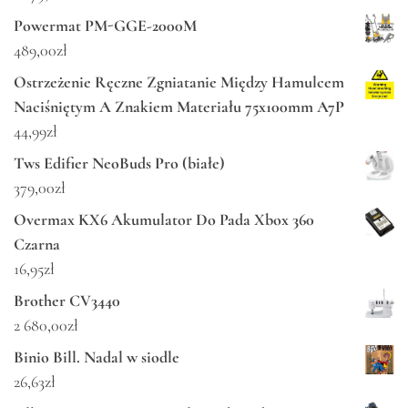
Powermat PM-GGE-2000M
489,00
zł
Ostrzeżenie Ręczne Zgniatanie Między Hamulcem
Naciśniętym A Znakiem Materiału 75x100mm A7P
44,99
zł
Tws Edifier NeoBuds Pro (białe)
379,00
zł
Overmax KX6 Akumulator Do Pada Xbox 360
Czarna
16,95
zł
Brother CV3440
2 680,00
zł
Binio Bill. Nadal w siodle
26,63
zł