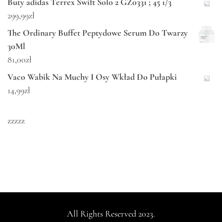
Buty adidas Terrex Swift Solo 2 GZ0331 ; 45 1/3
299,99
zł
The Ordinary Buffet Peptydowe Serum Do Twarzy
30Ml
81,00
zł
Vaco Wabik Na Muchy I Osy Wkład Do Pułapki
14,99
zł
zzzzz
All Rights Reserved 2023.