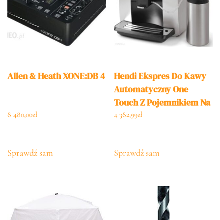
Allen & Heath XONE:DB 4
Hendi Ekspres Do Kawy
Automatyczny One
Touch Z Pojemnikiem Na
Mleko 600Ml Srebrny
8 480,00
zł
4 382,99
zł
(208984)
Sprawdź sam
Sprawdź sam