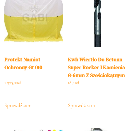
Protekt Namiot
Kwb Wiertło Do Betonu
Ochronny Gt 010
Super Rocker I Kamienia
Ø 6mm Z Sześciokątnym
Chwytem Granitu
1 975,00
zł
18,41
zł
Wapiennego 50660
Sprawdź sam
Sprawdź sam