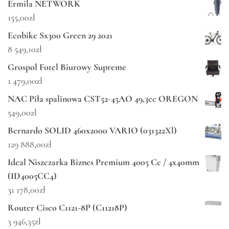
Ermila NETWORK
155,00
zł
Ecobike Sx300 Green 29 2021
8 549,10
zł
Grospol Fotel Biurowy Supreme
1 479,00
zł
NAC Piła spalinowa CST52-45AO 49,3cc OREGON
549,00
zł
Bernardo SOLID 460x2000 VARIO (031322Xl)
129 888,00
zł
Ideal Niszczarka Biznes Premium 4005 Cc / 4x40mm
(ID4005CC4)
31 178,00
zł
Router Cisco C1121-8P (C11218P)
3 946,35
zł