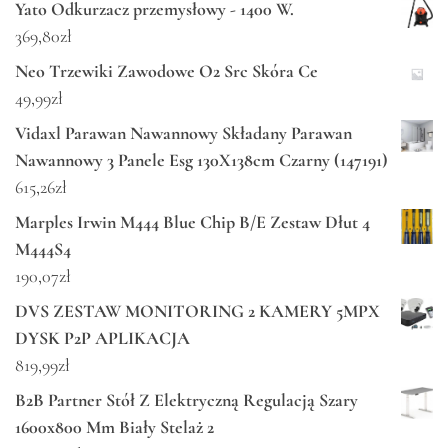
Yato Odkurzacz przemysłowy - 1400 W.
369,80
zł
Neo Trzewiki Zawodowe O2 Src Skóra Ce
49,99
zł
Vidaxl Parawan Nawannowy Składany Parawan
Nawannowy 3 Panele Esg 130X138cm Czarny (147191)
615,26
zł
Marples Irwin M444 Blue Chip B/E Zestaw Dłut 4
M444S4
190,07
zł
DVS ZESTAW MONITORING 2 KAMERY 5MPX
DYSK P2P APLIKACJA
819,99
zł
B2B Partner Stół Z Elektryczną Regulacją Szary
1600x800 Mm Biały Stelaż 2