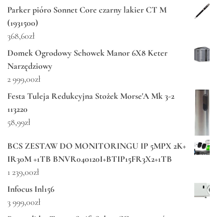
Parker pióro Sonnet Core czarny lakier CT M
(1931500)
368,60
zł
Domek Ogrodowy Schowek Manor 6X8 Keter
Narzędziowy
2 999,00
zł
Festa Tuleja Redukcyjna Stożek Morse'A Mk 3-2
113220
58,99
zł
BCS ZESTAW DO MONITORINGU IP 5MPX 2K+
IR30M +1TB BNVR040120I+BTIP15FR3X2+1TB
1 239,00
zł
Infocus Inl156
3 999,00
zł