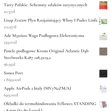
Tatry Polskie. Schematy szlaków turystycznych
10,37
zł
Lisap Zestaw Płyn Rozjaśniający Włosy I Puder Linfa
112,97
zł
Ade M321600 Waga Podłogowa Elektroniczna
539,01
zł
Panele podłogowe Krono Original Atlantic Dąb
Steelworks K287 128,5x19,2
96,95
zł
Sonos Port
1 899,00
zł
Apple AirPods 2 biały (MV7N2ZM/A)
649,00
zł
Okładki do termobindowania Fellowes STANDING
- 8 mm (61-80 kartek)