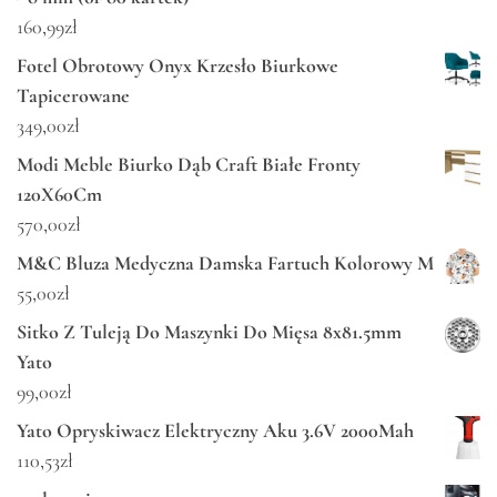
160,99
zł
Fotel Obrotowy Onyx Krzesło Biurkowe
Tapicerowane
349,00
zł
Modi Meble Biurko Dąb Craft Białe Fronty
120X60Cm
570,00
zł
M&C Bluza Medyczna Damska Fartuch Kolorowy M
55,00
zł
Sitko Z Tuleją Do Maszynki Do Mięsa 8x81.5mm
Yato
99,00
zł
Yato Opryskiwacz Elektryczny Aku 3.6V 2000Mah
110,53
zł