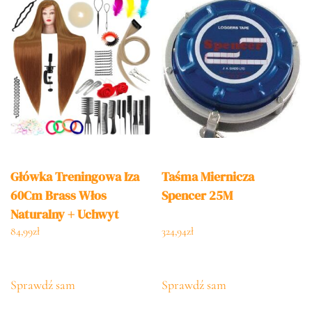
Główka Treningowa Iza
Taśma Miernicza
60Cm Brass Włos
Spencer 25M
Naturalny + Uchwyt
Fryzjerska Do Czesania
84,99
zł
324,94
zł
Głowa Ćwiczeń
Sprawdź sam
Sprawdź sam