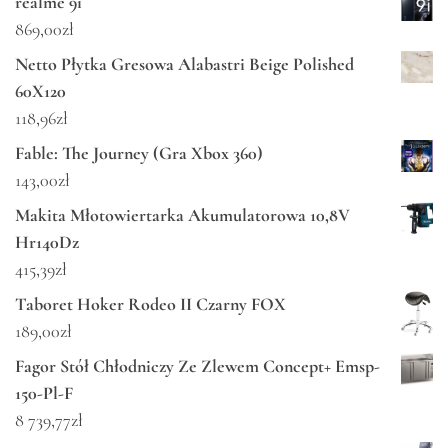
realme 9i
869,00
zł
Netto Płytka Gresowa Alabastri Beige Polished
60X120
118,96
zł
Fable: The Journey (Gra Xbox 360)
143,00
zł
Makita Młotowiertarka Akumulatorowa 10,8V
Hr140Dz
415,39
zł
Taboret Hoker Rodeo II Czarny FOX
189,00
zł
Fagor Stół Chłodniczy Ze Zlewem Concept+ Emsp-
150-Pl-F
8 739,77
zł