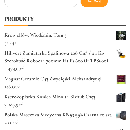
SZUKAJ
PRODUKTY
Krew elfów. Wiedźmin. Tom 3
32,44
zł
Hillvert Zamiatarka Spalinowa 208 Cm³ / 4 1 Kw
Szerokość Robocza 700mm Ht Ps 600 (HTPS600)
4 479,00
zł
Magnat Ceramic C43 Zwycięski Aleksandryt 5L
148,00
zł
Kserokopiarka Konica Minolta Bizhub C253
3 087,92
zł
Polska Maseczka Medyczna KN95 99% Czarna 20 szt.
20,00
zł