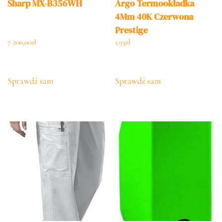
Sharp MX-B356WH
Argo Termookładka
4Mm 40K Czerwona
Prestige
7 200,00
zł
1,93
zł
Sprawdź sam
Sprawdź sam