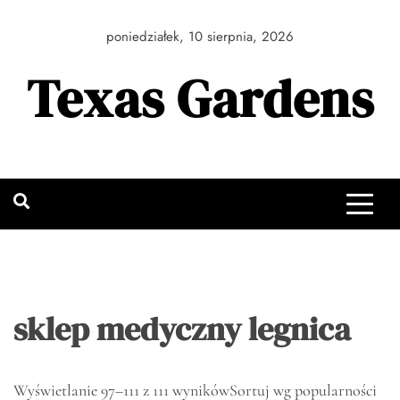
Skip
to
poniedziałek, 10 sierpnia, 2026
content
Texas Gardens
sklep medyczny legnica
Wyświetlanie 97–111 z 111 wyników
Sortuj wg popularności