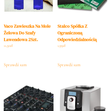
Vaco Zawieszka Na Mole
Stalco Spółka Z
Żelowa Do Szafy
Ograniczoną
Lawendowa 2Szt.
Odpowiedzialnością
S.K.A. Płótno Ścierne
11,50
zł
1,99
zł
Arkusz Gr. 180
Sprawdź sam
Sprawdź sam