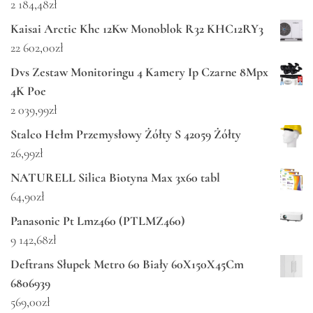
2 184,48
zł
Kaisai Arctic Khc 12Kw Monoblok R32 KHC12RY3
22 602,00
zł
Dvs Zestaw Monitoringu 4 Kamery Ip Czarne 8Mpx
4K Poe
2 039,99
zł
Stalco Hełm Przemysłowy Żółty S 42059 Żółty
26,99
zł
NATURELL Silica Biotyna Max 3x60 tabl
64,90
zł
Panasonic Pt Lmz460 (PTLMZ460)
9 142,68
zł
Deftrans Słupek Metro 60 Biały 60X150X45Cm
6806939
569,00
zł