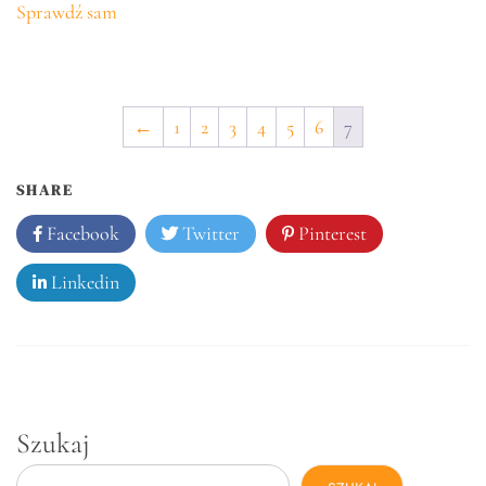
Sprawdź sam
←
1
2
3
4
5
6
7
SHARE
Facebook
Twitter
Pinterest
Linkedin
Szukaj