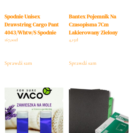
Spodnie Unisex
Bantex Pojemnik Na
Drawstring Cargo Pant
Czasopisma 7Cm
4043/Whtw/S Spodnie
Lakierowany Zielony
Unisex Drawstring Cargo
167,00
zł
4,15
zł
Pant
Sprawdź sam
Sprawdź sam