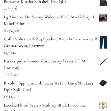
Portwest Kurtka Softshell Dx4 (3L)
276,99
zł
Lg Monitor Do Ściany Wideo 49Vl5G M + Uchwyt I
Kabel Hdmi
8 135,71
zł
Cofra V061 0 02A.Z54 Spodnie Wiertło Rozmiar 54 W
Granatowym/Czarnym
157,09
zł
Parker pióro Sonnet Core czarny lakier CT M
(1931500)
368,60
zł
Bixolon Spp L310 Usb Rs232 Wi Fi 8 Dots/Mm (203
Dpi) Zplii Cpcl
1 939,24
zł
Excelsa Floral Serwis Stołowy 18 El. Porcelana