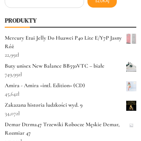
SZUKAJ
PRODUKTY
Mercury Etui Jelly Do Huawei P40 Lite E/Y7P Jasny
Róż
22,99
zł
Buty unisex New Balance BB550VTC – białe
749,99
zł
Amira - Amira =intl. Edition= (CD)
45,64
zł
Zakazana historia ludzkości wyd. 9
34,07
zł
Demar Dtrma47 Trzewiki Robocze Męskie Demar,
Rozmiar 47