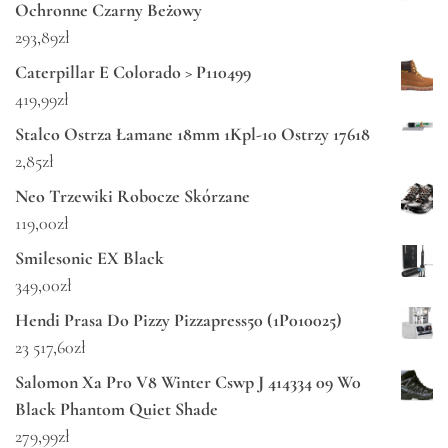
Ochronne Czarny Beżowy
293,89
zł
Caterpillar E Colorado > P110499
419,99
zł
Stalco Ostrza Łamane 18mm 1Kpl-10 Ostrzy 17618
2,85
zł
Neo Trzewiki Robocze Skórzane
119,00
zł
Smilesonic EX Black
349,00
zł
Hendi Prasa Do Pizzy Pizzapress50 (1P010025)
23 517,60
zł
Salomon Xa Pro V8 Winter Cswp J 414334 09 W0
Black Phantom Quiet Shade
279,99
zł