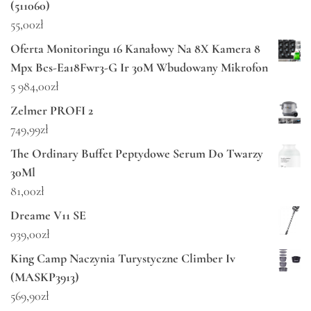
(511060)
55,00
zł
Oferta Monitoringu 16 Kanałowy Na 8X Kamera 8
Mpx Bcs-Ea18Fwr3-G Ir 30M Wbudowany Mikrofon
5 984,00
zł
Zelmer PROFI 2
749,99
zł
The Ordinary Buffet Peptydowe Serum Do Twarzy
30Ml
81,00
zł
Dreame V11 SE
939,00
zł
King Camp Naczynia Turystyczne Climber Iv
(MASKP3913)
569,90
zł