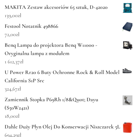
MAKITA Zestaw akcesoriów 65 sztuk, D-42020
139,00
zł
Festool Notatnik 498866
72,00
zł
Benq Lampa do projektora Benq W11000 -
Oryginalna lampa z modułem
1 612,37
zł
U Power Rr20 6 Buty Ochronne Rock & Roll Model
California S1P Src
324,67
zł
Zamiennik Stopka P69Rh 1/8&Quot; Dayu
(S50W2421)
18,00
zł
Dahle Duży Płyn Olej Do Konserwacji Niszczarek 5L
694,29
zł