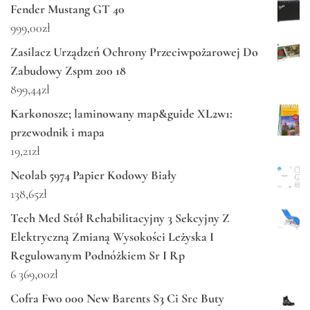
Fender Mustang GT 40
999,00
zł
Zasilacz Urządzeń Ochrony Przeciwpożarowej Do
Zabudowy Zspm 200 18
899,44
zł
Karkonosze; laminowany map&guide XL2w1:
przewodnik i mapa
19,21
zł
Neolab 5974 Papier Kodowy Biały
138,65
zł
Tech Med Stół Rehabilitacyjny 3 Sekcyjny Z
Elektryczną Zmianą Wysokości Leżyska I
Regulowanym Podnóżkiem Sr I Rp
6 369,00
zł
Cofra Fw0 000 New Barents S3 Ci Src Buty