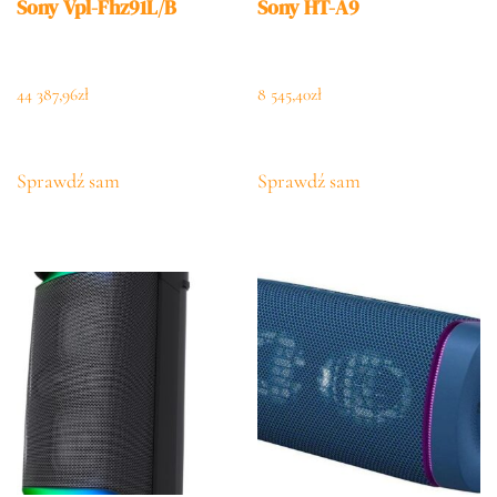
Sony Vpl-Fhz91L/B
Sony HT-A9
44 387,96
zł
8 545,40
zł
Sprawdź sam
Sprawdź sam