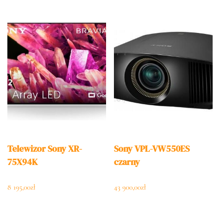
Telewizor Sony XR-
Sony VPL-VW550ES
75X94K
czarny
8 195,00
zł
43 900,00
zł