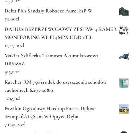
253,00
zł
Delta Plus Sandały Robocze Aurel S1P W
50,00
zł
DAHUA BEZPRZEWODOWY ZESTAW 4 KAMER
MONITORING WI-FI 4MPX HDD 1TB
1 749,00
zł
Makita Szlifierka Taśmowa Akumulatorowa
DBS180Z
915,00
zł
Karcher RM 758 środek do czyszczenia schodów
ruchomych 6.295-408.0
529,99
zł
Pawilon Ogrodowy Hardtop Forest Deluxe
Szampański 3X4m W Optyce Dębu
7 690,00
zł