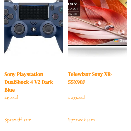
Sony Playstation
Telewizor Sony XR-
DualShock 4 V2 Dark
55X90J
Blue
249,00
zł
4 299,00
zł
Sprawdź sam
Sprawdź sam