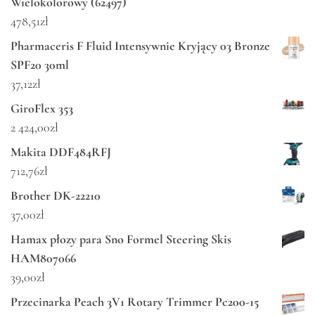
Wielokolorowy (62497)
478,51
zł
Pharmaceris F Fluid Intensywnie Kryjący 03 Bronze
SPF20 30ml
37,12
zł
GiroFlex 353
2 424,00
zł
Makita DDF484RFJ
712,76
zł
Brother DK-22210
37,00
zł
Hamax płozy para Sno Formel Steering Skis
HAM807066
39,00
zł
Przecinarka Peach 3V1 Rotary Trimmer Pc200-15