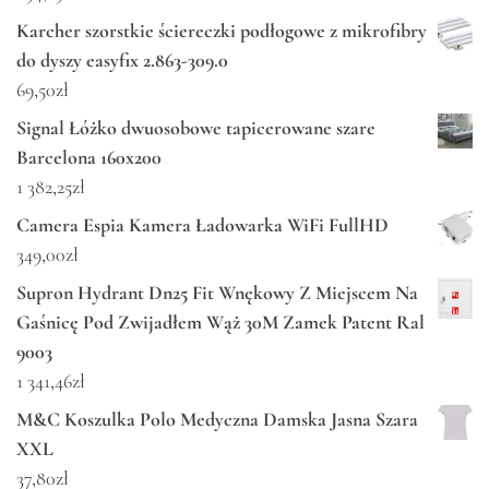
Karcher szorstkie ściereczki podłogowe z mikrofibry
do dyszy easyfix 2.863-309.0
69,50
zł
Signal Łóżko dwuosobowe tapicerowane szare
Barcelona 160x200
1 382,25
zł
Camera Espia Kamera Ładowarka WiFi FullHD
349,00
zł
Supron Hydrant Dn25 Fit Wnękowy Z Miejscem Na
Gaśnicę Pod Zwijadłem Wąż 30M Zamek Patent Ral
9003
1 341,46
zł
M&C Koszulka Polo Medyczna Damska Jasna Szara
XXL
37,80
zł