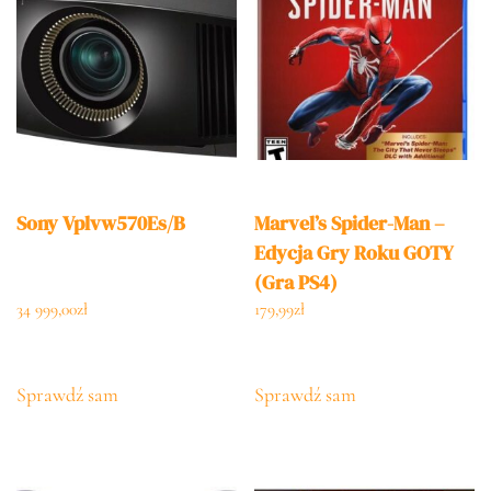
Sony Vplvw570Es/B
Marvel’s Spider-Man –
Edycja Gry Roku GOTY
(Gra PS4)
34 999,00
zł
179,99
zł
Sprawdź sam
Sprawdź sam