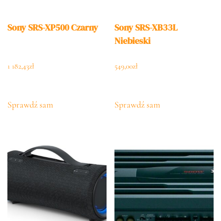
Sony SRS-XP500 Czarny
Sony SRS-XB33L
Niebieski
1 182,43
zł
549,00
zł
Sprawdź sam
Sprawdź sam