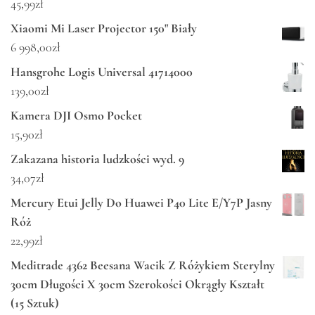
45,99
zł
Xiaomi Mi Laser Projector 150" Biały
6 998,00
zł
Hansgrohe Logis Universal 41714000
139,00
zł
Kamera DJI Osmo Pocket
15,90
zł
Zakazana historia ludzkości wyd. 9
34,07
zł
Mercury Etui Jelly Do Huawei P40 Lite E/Y7P Jasny
Róż
22,99
zł
Meditrade 4362 Beesana Wacik Z Różykiem Sterylny
30cm Długości X 30cm Szerokości Okrągły Kształt
(15 Sztuk)