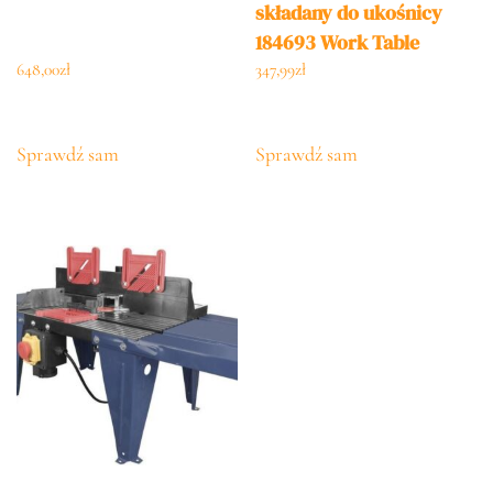
składany do ukośnicy
184693 Work Table
648,00
zł
347,99
zł
Sprawdź sam
Sprawdź sam