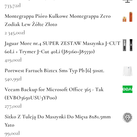
733,72
zł
Montegrappa Pióro Kulkowe Montegrappa Zero
Zodiak Lew Żółte Złoto
2 345,00
zł
Jaguar More nr.4 SUPER ZESTAW Maszynka J-CUT
60Li + Trymer J-Cut 40Li (J85160+J85550)
419,00
zł
Portwest Fartuch Biztex Sms Typ Pb [6] 50szt.
540,99
zł
Veeam Backup for Microsoft Office 365 - Tak
(EVBO3650USU3YP00)
277,00
zł
Sitko Z Tuleją Do Maszynki Do Mięsa 8x81.5mm
Yato
99,00
zł