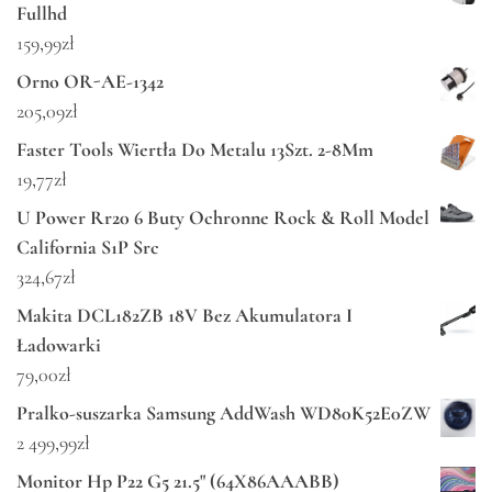
Fullhd
159,99
zł
Orno OR-AE-1342
205,09
zł
Faster Tools Wiertła Do Metalu 13Szt. 2-8Mm
19,77
zł
U Power Rr20 6 Buty Ochronne Rock & Roll Model
California S1P Src
324,67
zł
Makita DCL182ZB 18V Bez Akumulatora I
Ładowarki
79,00
zł
Pralko-suszarka Samsung AddWash WD80K52E0ZW
2 499,99
zł
Monitor Hp P22 G5 21.5" (64X86AAABB)