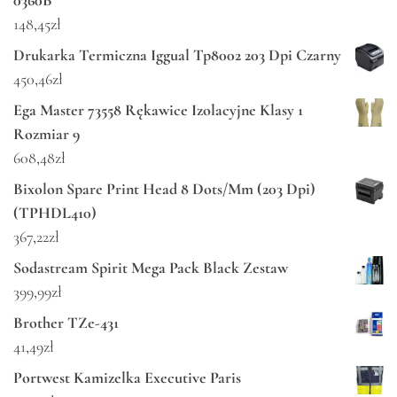
0360B
148,45
zł
Drukarka Termiczna Iggual Tp8002 203 Dpi Czarny
450,46
zł
Ega Master 73558 Rękawice Izolacyjne Klasy 1
Rozmiar 9
608,48
zł
Bixolon Spare Print Head 8 Dots/Mm (203 Dpi)
(TPHDL410)
367,22
zł
Sodastream Spirit Mega Pack Black Zestaw
399,99
zł
Brother TZe-431
41,49
zł
Portwest Kamizelka Executive Paris