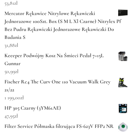
53,81
zł
Mercator Rękawice Nitrylowe Rękawiczki
Jednorazowe 100Szt. Box (S M L Xl Czarne) Nitrylex Pf
Bez Pudru Rękawiczki Jednorazowe Rękawiczki Do
Badania S
31,88
zł
Keeeper Podwójny Kosz Na Śmieci Pedał 7+15L
Gunnar
50,99
zł
Fischer Rc4 The Curv One 110 Vacuum Walk Grey
21/22
1 199,00
zł
HP 305 Czarny (3YM61AE)
47,95
zł
Filter Service Półmaska filtrująca FS-623V FFP2 NR