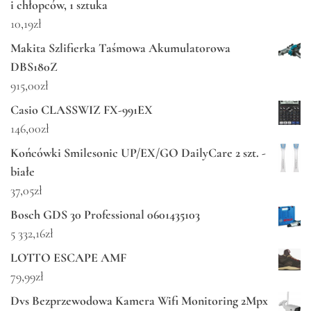
i chłopców, 1 sztuka
10,19
zł
Makita Szlifierka Taśmowa Akumulatorowa
DBS180Z
915,00
zł
Casio CLASSWIZ FX-991EX
146,00
zł
Końcówki Smilesonic UP/EX/GO DailyCare 2 szt. -
białe
37,05
zł
Bosch GDS 30 Professional 0601435103
5 332,16
zł
LOTTO ESCAPE AMF
79,99
zł
Dvs Bezprzewodowa Kamera Wifi Monitoring 2Mpx