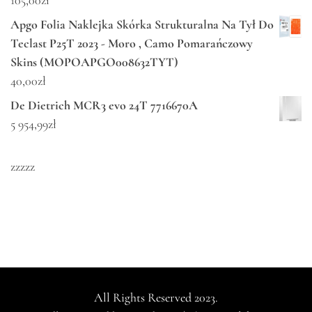
105,00
zł
Apgo Folia Naklejka Skórka Strukturalna Na Tył Do
Teclast P25T 2023 - Moro , Camo Pomarańczowy
Skins (MOPOAPGO008632TYT)
40,00
zł
De Dietrich MCR3 evo 24T 7716670A
5 954,99
zł
zzzzz
All Rights Reserved 2023.