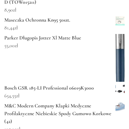
D (TOW015211)
8,90
zł
Maseczka Ochronna Kn95 50szt.
81,44
zł
Parker Długopis Jotter Xl Matte Blue
55,00
zł
Bosch GSR 185-LI Professional 06019K3000
654,55
zł
M&C Modern Company Klapki Medyczne
Profilaktyczne Niebieskie Spody Gumowo Korkowe
(42)