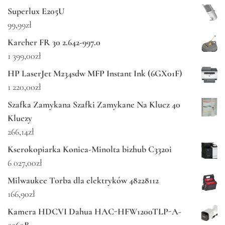
Superlux E205U
99,99
zł
Karcher FR 30 2.642-997.0
1 399,00
zł
HP LaserJet M234sdw MFP Instant Ink (6GX01F)
1 220,00
zł
Szafka Zamykana Szafki Zamykane Na Klucz 40
Kluczy
266,14
zł
Kserokopiarka Konica-Minolta bizhub C3320i
6 027,00
zł
Milwaukee Torba dla elektryków 48228112
166,90
zł
Kamera HDCVI Dahua HAC-HFW1200TLP-A-