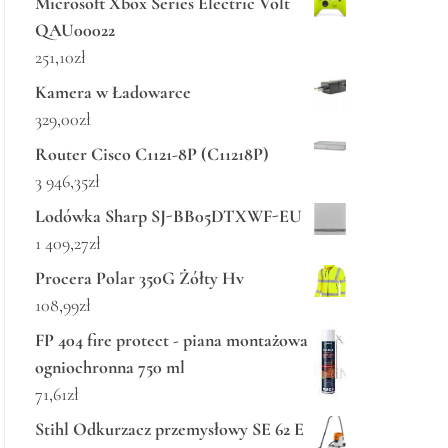
Microsoft Xbox Series Electric Volt
QAU00022
251,10
zł
Kamera w Ładowarce
329,00
zł
Router Cisco C1121-8P (C11218P)
3 946,35
zł
Lodówka Sharp SJ-BB05DTXWF-EU
1 409,27
zł
Procera Polar 350G Żółty Hv
108,99
zł
FP 404 fire protect - piana montażowa
ogniochronna 750 ml
71,61
zł
Stihl Odkurzacz przemysłowy SE 62 E