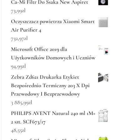
Ca-Mi Filtr Do Ssaka New Aspiret
73,99
zł
Oczyszczacz powietrza Xiaomi Smart
Air Purifier 4
732,97
zł
Microsoft Office 2019 dla
Użytkowników Domowych i Uczniów
94,99
zł
Zebra Zd621 Drukarka Etykiet
Bezpośrednio Termiczny 203 X Dpi
Przewodowy I Bezprzewodowy
3 885,99
zł
PHILIPS AVENT Natural 240 ml 1M+
2 szt. SCF673/17
48,55
zł