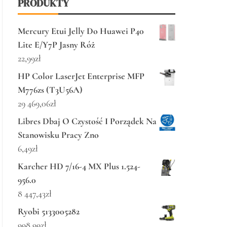
PRODUKTY
Mercury Etui Jelly Do Huawei P40
Lite E/Y7P Jasny Róż
22,99
zł
HP Color LaserJet Enterprise MFP
M776zs (T3U56A)
29 469,06
zł
Libres Dbaj O Czystość I Porządek Na
Stanowisku Pracy Zno
6,49
zł
Karcher HD 7/16-4 MX Plus 1.524-
956.0
8 447,43
zł
Ryobi 5133005282
998,99
zł