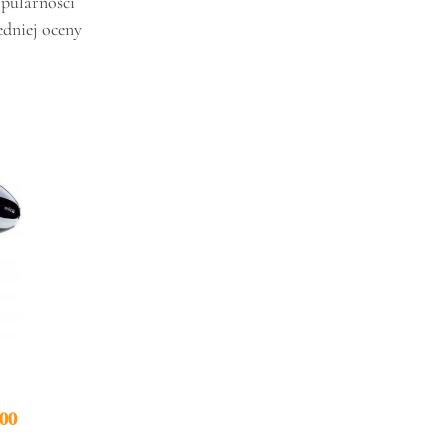
pularności
edniej oceny
00