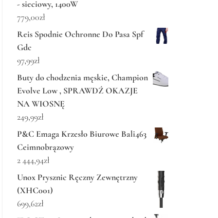
- sieciowy, 1400W
779,00
zł
Reis Spodnie Ochronne Do Pasa Spf
Gdc
97,99
zł
Buty do chodzenia męskie, Champion
Evolve Low , SPRAWDŹ OKAZJE
NA WIOSNĘ
249,99
zł
P&C Emaga Krzesło Biurowe Bali463
Ceimnobrązowy
2 444,94
zł
Unox Prysznic Ręczny Zewnętrzny
(XHC001)
699,62
zł