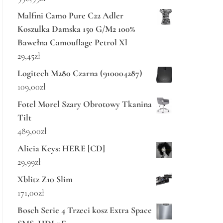
Malfini Camo Pure C22 Adler
Koszulka Damska 150 G/M2 100%
Bawełna Camouflage Petrol Xl
29,45
zł
Logitech M280 Czarna (910004287)
109,00
zł
Fotel Morel Szary Obrotowy Tkanina
Tilt
489,00
zł
Alicia Keys: HERE [CD]
29,99
zł
Xblitz Z10 Slim
171,00
zł
Bosch Serie 4 Trzeci kosz Extra Space