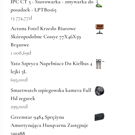
IPC CT 5 - Szorowarka - zmywarka do
posadzek - LPTB0165
13 774,77
zł
Actona Fotel Krzesło Biurowe
Skóropodobne Cossye 77X46X59
Brązowe
1 008,69
zł
Yato Szpryca Napełniacz Do Kiełbas 4
lejki 5L
695,00
zł
Smartwatch szpiegowska kamera Full
Hd zegarek
299,00
zł
Greenstar 9484 Sprężyna
Amortyzująca Husqvarna Zastępuje
520288