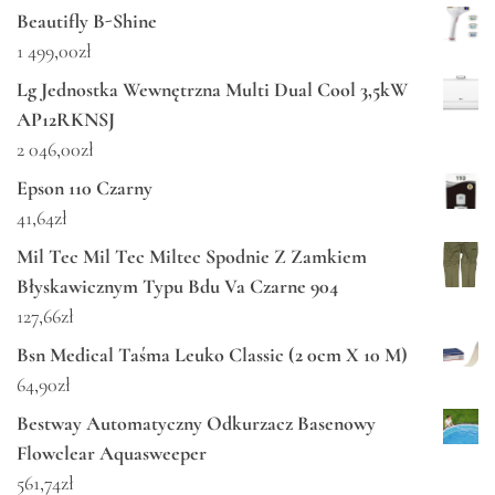
Beautifly B-Shine
1 499,00
zł
Lg Jednostka Wewnętrzna Multi Dual Cool 3,5kW
AP12RKNSJ
2 046,00
zł
Epson 110 Czarny
41,64
zł
Mil Tec Mil Tec Miltec Spodnie Z Zamkiem
Błyskawicznym Typu Bdu Va Czarne 904
127,66
zł
Bsn Medical Taśma Leuko Classic (2 0cm X 10 M)
64,90
zł
Bestway Automatyczny Odkurzacz Basenowy
Flowclear Aquasweeper
561,74
zł