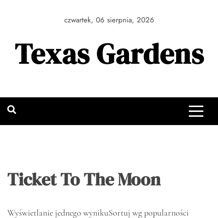
Skip
to
czwartek, 06 sierpnia, 2026
content
Texas Gardens
Ticket To The Moon
Wyświetlanie jednego wyniku
Sortuj wg popularności