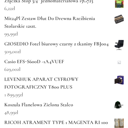
Złączka Stop 3/4'' Jednomateriałowa 15G723
6,22
zł
Mit24Pl Zestaw Dłut Do Drewna Rzeźbienia
Stolarskie 12szt.
99,99
zł
GIOSEDIO Fotel biurowy czarny z tkaniny FBJ004
509,00
zł
Casio EFS-S600D -1A4VUEF
629,00
zł
LEVENHUK APARAT CYFROWY
FOTOGRAFICZNY T800 PLUS
1 899,95
zł
Koszula Flanelowa Zielona Stalco
48,99
zł
RICOH ATRAMENT TYPE 1 MAGENTA RI 100