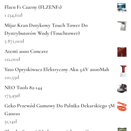
Flzen F1 Czarny (FLZENF1)
1 234,61
zł
Mijar Kran Dotykowy Touch Tower Do
Dystrybutorów Wody (Touchtower)
5 871,00
zł
Atemi 2000 Concave
122,00
zł
Yato Opryskiwacz Elektryczny Aku 3.6V 2000Mah
110,53
zł
NEO Tools 82-144
173,49
zł
Geko Przewód Gumowy Do Palnika Dekarskiego 5M
G20010
51,14
zł