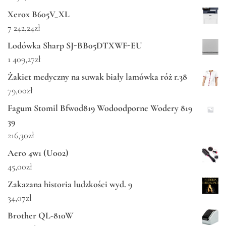
Xerox B605V_XL
7 242,24
zł
Lodówka Sharp SJ-BB05DTXWF-EU
1 409,27
zł
Żakiet medyczny na suwak biały lamówka róż r.38
79,00
zł
Fagum Stomil Bfwod819 Wodoodporne Wodery 819
39
216,30
zł
Aero 4w1 (U002)
45,00
zł
Zakazana historia ludzkości wyd. 9
34,07
zł
Brother QL-810W