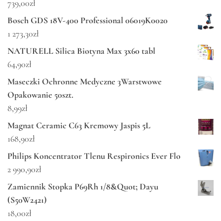
739,00
zł
Bosch GDS 18V-400 Professional 06019K0020
1 273,30
zł
NATURELL Silica Biotyna Max 3x60 tabl
64,90
zł
Maseczki Ochronne Medyczne 3Warstwowe
Opakowanie 50szt.
8,99
zł
Magnat Ceramic C63 Kremowy Jaspis 5L
168,90
zł
Philips Koncentrator Tlenu Respironics Ever Flo
2 990,90
zł
Zamiennik Stopka P69Rh 1/8&Quot; Dayu
(S50W2421)
18,00
zł