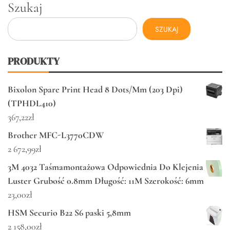
Szukaj
SZUKAJ
PRODUKTY
Bixolon Spare Print Head 8 Dots/Mm (203 Dpi)
(TPHDL410)
367,22
zł
Brother MFC-L3770CDW
2 672,99
zł
3M 4032 Taśmamontażowa Odpowiednia Do Klejenia
Luster Grubość 0.8mm Długość: 11M Szerokość: 6mm
23,00
zł
HSM Securio B22 S6 paski 5,8mm
2 158,00
zł