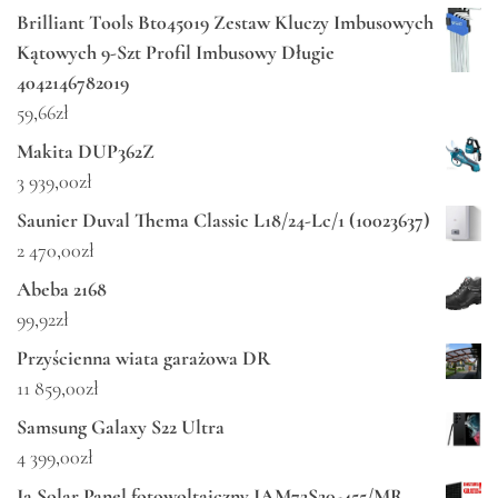
Brilliant Tools Bt045019 Zestaw Kluczy Imbusowych
Kątowych 9-Szt Profil Imbusowy Długie
4042146782019
59,66
zł
Makita DUP362Z
3 939,00
zł
Saunier Duval Thema Classic L18/24-Lc/1 (10023637)
2 470,00
zł
Abeba 2168
99,92
zł
Przyścienna wiata garażowa DR
11 859,00
zł
Samsung Galaxy S22 Ultra
4 399,00
zł
Ja Solar Panel fotowoltaiczny JAM72S20-455/MR