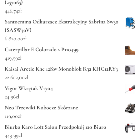
(257065)
446,74
zł
Santoemma Odkurzacz Ekstrakcyjny Sabrina Sw30
(SASW30V)
6 820,00
zł
Caterpillar E Colorado > P110499
419,99
zł
Kaisai Arctic Khc 12Kw Monoblok R32 KHC12RY3
22 602,00
zł
Vigor Wkrętak V1704
24,96
zł
Neo Trzewiki Robocze Skórzane
119,00
zł
Biurko Karo Loft Salon Przedpokój 120 Biuro
449,99
zł