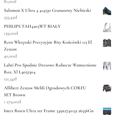
81,00
zł
Salomon X Ultra 4 414530 Granatowy Niebieski
555,45
zł
PHILIPS TAH4205WT BIAŁY
139,00
zł
Reto Wkrętaki Precyzyjne Bity Końcówki 115 El
Zestaw
40,00
zł
Lahti Pro Spodnie Dresowe Robocze Wzmocnione
Roz. Xl L4052304
121,34
zł
Allibert Zestaw Mebli Ogrodowych CORFU
SET Brown
1 279,00
zł
Intex Basen Ultra xtr Frame 549x274x132 26356Gn