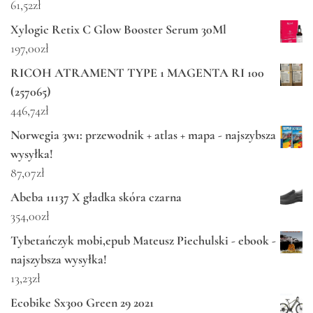
61,52
zł
Xylogic Retix C Glow Booster Serum 30Ml
197,00
zł
RICOH ATRAMENT TYPE 1 MAGENTA RI 100
(257065)
446,74
zł
Norwegia 3w1: przewodnik + atlas + mapa - najszybsza
wysyłka!
87,07
zł
Abeba 11137 X gładka skóra czarna
354,00
zł
Tybetańczyk mobi,epub Mateusz Piechulski - ebook -
najszybsza wysyłka!
13,23
zł
Ecobike Sx300 Green 29 2021