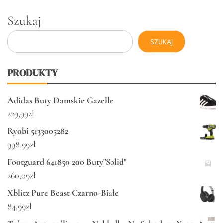
Szukaj
SZUKAJ
PRODUKTY
Adidas Buty Damskie Gazelle
229,99
zł
Ryobi 5133005282
998,99
zł
Footguard 641850 200 Buty"Solid"
260,09
zł
Xblitz Pure Beast Czarno-Białe
84,99
zł