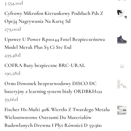
3 554,10
zł
Cyfrowy Mikrofon Kierunkowy Podsłuch Pds Z
Opcją Nagrywania Na Kartę Sd
279,00
zł
Upower U Power Rp10144 Fotel Bezpieczeństwa
Model Merak Plus S3 Ci Src Esd
439,48
zł
COFRA Buty bezpieczne BRC-URAL
190,28
zł
Orno Dzwonek bezprzewodowy DISCO DC
bateryjny z learning system biały ORDBKH122
39,66
zł
Fischer Hs-Multi 40K Wiertło Z Twardego Metalu
Wielootworowe Ostrzami Do Materiałów
Budowlanych Drewna I Płyt Również D 551360