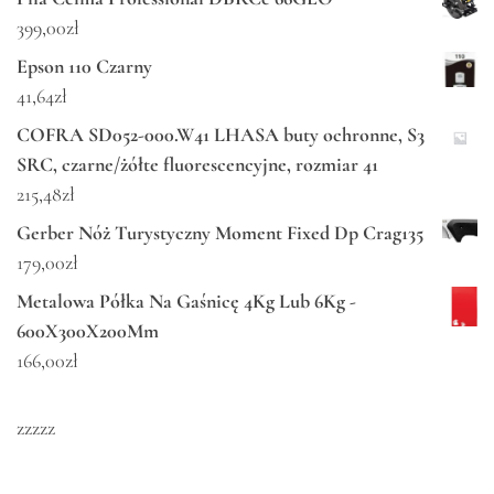
399,00
zł
Epson 110 Czarny
41,64
zł
COFRA SD052-000.W41 LHASA buty ochronne, S3
SRC, czarne/żółte fluorescencyjne, rozmiar 41
215,48
zł
Gerber Nóż Turystyczny Moment Fixed Dp Crag135
179,00
zł
Metalowa Półka Na Gaśnicę 4Kg Lub 6Kg -
600X300X200Mm
166,00
zł
zzzzz