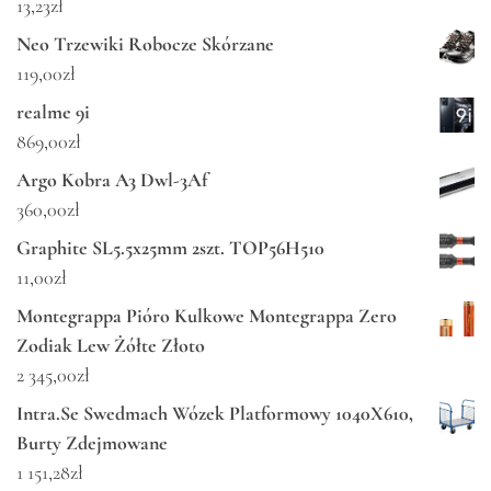
13,23
zł
Neo Trzewiki Robocze Skórzane
119,00
zł
realme 9i
869,00
zł
Argo Kobra A3 Dwl-3Af
360,00
zł
Graphite SL5.5x25mm 2szt. TOP56H510
11,00
zł
Montegrappa Pióro Kulkowe Montegrappa Zero
Zodiak Lew Żółte Złoto
2 345,00
zł
Intra.Se Swedmach Wózek Platformowy 1040X610,
Burty Zdejmowane
1 151,28
zł