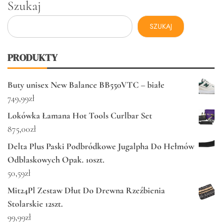
Szukaj
SZUKAJ
PRODUKTY
Buty unisex New Balance BB550VTC – białe
749,99
zł
Lokówka Łamana Hot Tools Curlbar Set
875,00
zł
Delta Plus Paski Podbródkowe Jugalpha Do Hełmów
Odblaskowych Opak. 10szt.
50,59
zł
Mit24Pl Zestaw Dłut Do Drewna Rzeźbienia
Stolarskie 12szt.
99,99
zł