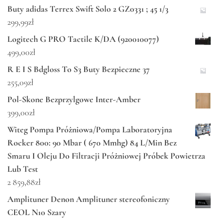
Buty adidas Terrex Swift Solo 2 GZ0331 ; 45 1/3
299,99
zł
Logitech G PRO Tactile K/DA (920010077)
499,00
zł
R E I S Bdgloss To S3 Buty Bezpieczne 37
255,09
zł
Pol-Skone Bezprzylgowe Inter-Amber
399,00
zł
Witeg Pompa Próżniowa/Pompa Laboratoryjna
Rocker 800: 90 Mbar ( 670 Mmhg) 84 L/Min Bez
Smaru I Oleju Do Filtracji Próżniowej Próbek Powietrza
Lub Test
2 859,88
zł
Amplituner Denon Amplituner stereofoniczny
CEOL N10 Szary