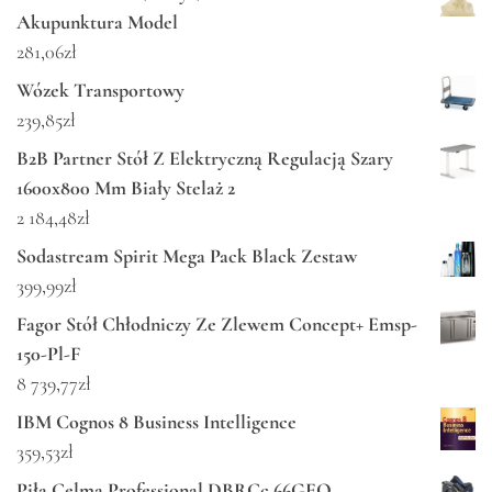
Akupunktura Model
281,06
zł
Wózek Transportowy
239,85
zł
B2B Partner Stół Z Elektryczną Regulacją Szary
1600x800 Mm Biały Stelaż 2
2 184,48
zł
Sodastream Spirit Mega Pack Black Zestaw
399,99
zł
Fagor Stół Chłodniczy Ze Zlewem Concept+ Emsp-
150-Pl-F
8 739,77
zł
IBM Cognos 8 Business Intelligence
359,53
zł
Piła Celma Professional DBRCc 66GEO