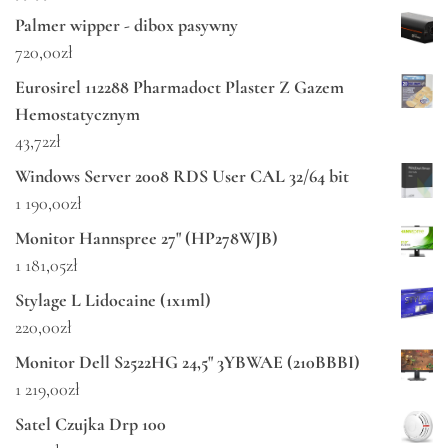
Palmer wipper - dibox pasywny
720,00
zł
Eurosirel 112288 Pharmadoct Plaster Z Gazem
Hemostatycznym
43,72
zł
Windows Server 2008 RDS User CAL 32/64 bit
1 190,00
zł
Monitor Hannspree 27" (HP278WJB)
1 181,05
zł
Stylage L Lidocaine (1x1ml)
220,00
zł
Monitor Dell S2522HG 24,5" 3YBWAE (210BBBI)
1 219,00
zł
Satel Czujka Drp 100