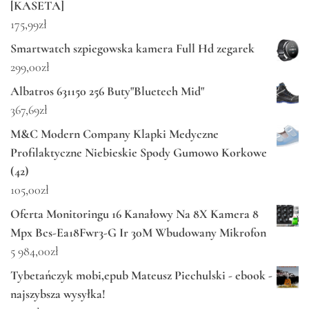
[KASETA]
175,99
zł
Smartwatch szpiegowska kamera Full Hd zegarek
299,00
zł
Albatros 631150 256 Buty"Bluetech Mid"
367,69
zł
M&C Modern Company Klapki Medyczne
Profilaktyczne Niebieskie Spody Gumowo Korkowe
(42)
105,00
zł
Oferta Monitoringu 16 Kanałowy Na 8X Kamera 8
Mpx Bcs-Ea18Fwr3-G Ir 30M Wbudowany Mikrofon
5 984,00
zł
Tybetańczyk mobi,epub Mateusz Piechulski - ebook -
najszybsza wysyłka!