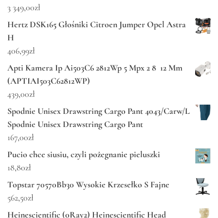
3 349,00
zł
Hertz DSK165 Głośniki Citroen Jumper Opel Astra
H
406,99
zł
Apti Kamera Ip Ai503C6 2812Wp 5 Mpx 2 8 12 Mm
(APTIAI503C62812WP)
439,00
zł
Spodnie Unisex Drawstring Cargo Pant 4043/Carw/L
Spodnie Unisex Drawstring Cargo Pant
167,00
zł
Pucio chce siusiu, czyli pożegnanie pieluszki
18,80
zł
Topstar 70570Bb30 Wysokie Krzesełko S Fajne
562,50
zł
Heinescientific (0Ray2) Heinescientific Head