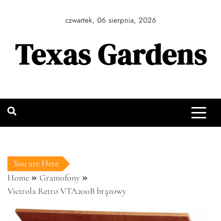
Skip
to
czwartek, 06 sierpnia, 2026
content
Texas Gardens
You are Here
Home
Gramofony
Victrola Retro VTA200B brązowy