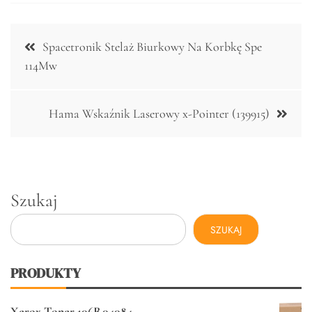
Nawigacja
Spacetronik Stelaż Biurkowy Na Korbkę Spe
wpisu
114Mw
Hama Wskaźnik Laserowy x-Pointer (139915)
Szukaj
SZUKAJ
PRODUKTY
Xerox Toner 106R04084