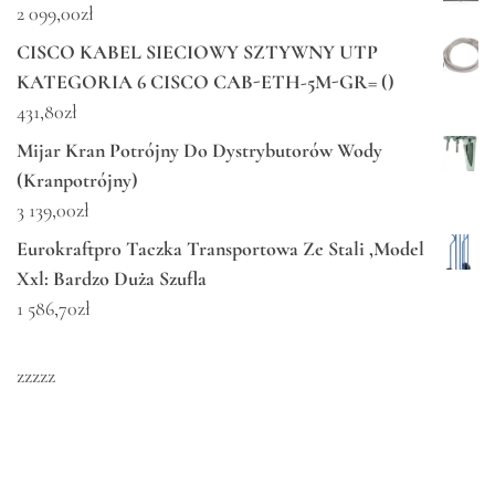
2 099,00
zł
CISCO KABEL SIECIOWY SZTYWNY UTP
KATEGORIA 6 CISCO CAB-ETH-5M-GR= ()
431,80
zł
Mijar Kran Potrójny Do Dystrybutorów Wody
(Kranpotrójny)
3 139,00
zł
Eurokraftpro Taczka Transportowa Ze Stali ,Model
Xxl: Bardzo Duża Szufla
1 586,70
zł
zzzzz