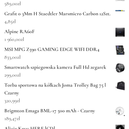
589,00
zł
Grafit 0 3Mm H Staedtler Marsmicro Carbon 12Szt.
4,85
zł
Alpine RA60F
1 960,00
zł
MSI MPG Z590 GAMING EDGE WIFI DDR4
833,00
zł
Smartwatch szpiegowska kamera Full Hd zegarek
299,00
zł
Torba sportowa na kółkach Joma Trolley Bag 75 l
Czarny
320,99
zł
Brigmton Emaga BML-17 500 mAh - Czarny
189,47
zł
Alicia Keys: HERE [CD]