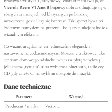
Brązowa stylistyka i „zabytkowy” charakter sprawiają, że
Victrola Retro VTA200B brązowy
dobrze odnajduje się w
różnych aranżacjach: od klasycznych po bardziej
nowoczesne, gdzie liczy się kontrast. Taki sprzęt bywa też
świetnym pomysłem na prezent – bo łączy funkcjonalność z
wizualnym efektem.
Co ważne, urządzenie jest jednocześnie eleganckie i
nastawione na codzienne użycie. Możesz je traktować jako
centrum domowego odsłuchu: włączasz płytę winylową,
jeśli chcesz „rytuału”, albo wybierasz Bluetooth, radio czy
CD, gdy zależy Ci na szybkim dostępie do muzyki.
Dane techniczne
Parametr
Wartość
Producent / marka
Victrola