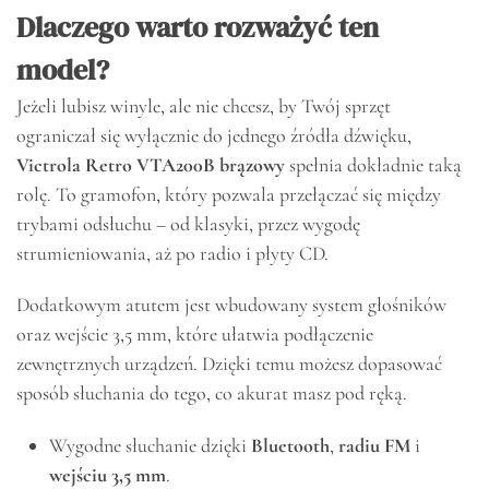
Dlaczego warto rozważyć ten
model?
Jeżeli lubisz winyle, ale nie chcesz, by Twój sprzęt
ograniczał się wyłącznie do jednego źródła dźwięku,
Victrola Retro VTA200B brązowy
spełnia dokładnie taką
rolę. To gramofon, który pozwala przełączać się między
trybami odsłuchu – od klasyki, przez wygodę
strumieniowania, aż po radio i płyty CD.
Dodatkowym atutem jest wbudowany system głośników
oraz wejście 3,5 mm, które ułatwia podłączenie
zewnętrznych urządzeń. Dzięki temu możesz dopasować
sposób słuchania do tego, co akurat masz pod ręką.
Wygodne słuchanie dzięki
Bluetooth
,
radiu FM
i
wejściu 3,5 mm
.