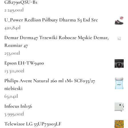
GB2790QSU-B1
2 249,00
zł
U_Power Redlion Półbuty Dharma S3 Esd Src
420,84
zł
Demar Dtrma47 Trzewiki Robocze Męskie Demar,
Rozmiar 47
253,00
zł
Epson EH-TW9400
13 311,00
zł
Philips Avent Natural 260 ml 1M+ SCF035/27
niebieski
63,04
zł
Infocus Inl156
3 999,00
zł
Telewizor LG 55UP75003LF