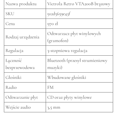
Nazwa produktu
Victrola Retro VTA200B brązowy
SKU
912d5659e43f
Cena
970 zł
Odtwarzacz płyt winylowych
Rodzaj urządzenia
(gramofon)
Regulacja
3-stopniowa regulacja
Łączność
Bluetooth (przesył strumieniowy
bezprzewodowa
muzyki)
Głośniki
Wbudowane głośniki
Radio
FM
Odtwarzanie płyt
CD oraz płyty winylowe
Wejście audio
3,5 mm