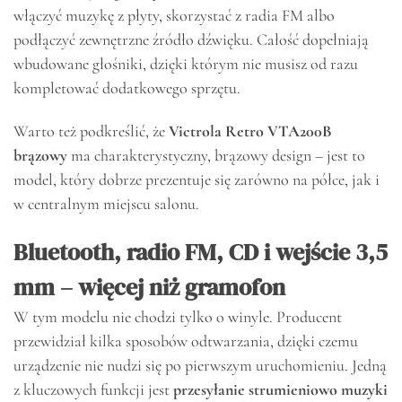
włączyć muzykę z płyty, skorzystać z radia FM albo
podłączyć zewnętrzne źródło dźwięku. Całość dopełniają
wbudowane głośniki, dzięki którym nie musisz od razu
kompletować dodatkowego sprzętu.
Warto też podkreślić, że
Victrola Retro VTA200B
brązowy
ma charakterystyczny, brązowy design – jest to
model, który dobrze prezentuje się zarówno na półce, jak i
w centralnym miejscu salonu.
Bluetooth, radio FM, CD i wejście 3,5
mm – więcej niż gramofon
W tym modelu nie chodzi tylko o winyle. Producent
przewidział kilka sposobów odtwarzania, dzięki czemu
urządzenie nie nudzi się po pierwszym uruchomieniu. Jedną
z kluczowych funkcji jest
przesyłanie strumieniowo muzyki