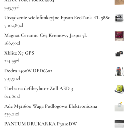
995,73
zł
Urządzenie wielofunkcyjne Epson EcoTank ET-5880
5 102,89
zł
Magnat Ceramic C63 Kremowy Jaspis 5L
168,90
zł
Xblitz X7 GPS
214,99
zł
Dedra 1400W DED6602
797,90
zł
Torba na defibrylator Zoll AED 3
811,80
zł
Ade M321600 Waga Podłogowa Elektroniczna
539,01
zł
PANTUM DRUKARKA P3010DW