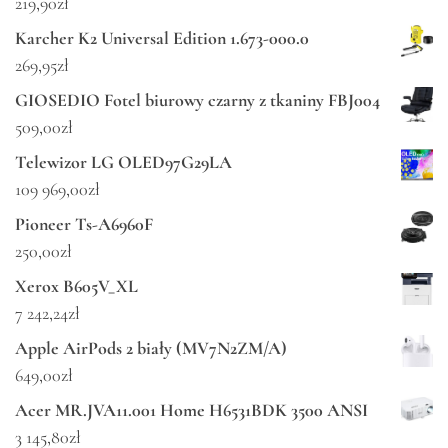
219,90
zł
Karcher K2 Universal Edition 1.673-000.0
269,95
zł
GIOSEDIO Fotel biurowy czarny z tkaniny FBJ004
509,00
zł
Telewizor LG OLED97G29LA
109 969,00
zł
Pioneer Ts-A6960F
250,00
zł
Xerox B605V_XL
7 242,24
zł
Apple AirPods 2 biały (MV7N2ZM/A)
649,00
zł
Acer MR.JVA11.001 Home H6531BDK 3500 ANSI
3 145,80
zł