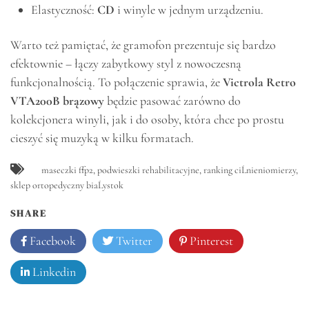
Elastyczność:
CD
i winyle w jednym urządzeniu.
Warto też pamiętać, że gramofon prezentuje się bardzo
efektownie – łączy zabytkowy styl z nowoczesną
funkcjonalnością. To połączenie sprawia, że
Victrola Retro
VTA200B brązowy
będzie pasować zarówno do
kolekcjonera winyli, jak i do osoby, która chce po prostu
cieszyć się muzyką w kilku formatach.
maseczki ffp2
,
podwieszki rehabilitacyjne
,
ranking ciĹnieniomierzy
,
sklep ortopedyczny biaĹystok
SHARE
Facebook
Twitter
Pinterest
Linkedin