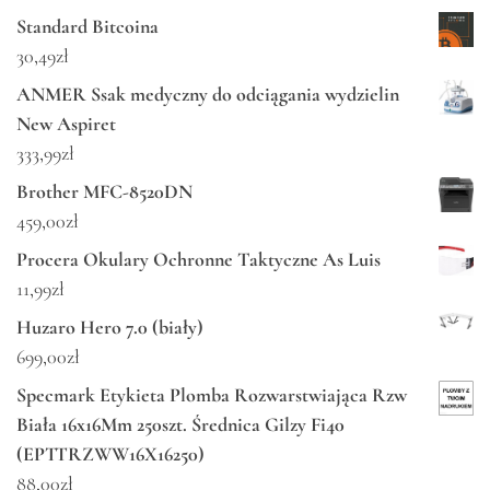
Standard Bitcoina
30,49
zł
ANMER Ssak medyczny do odciągania wydzielin
New Aspiret
333,99
zł
Brother MFC-8520DN
459,00
zł
Procera Okulary Ochronne Taktyczne As Luis
11,99
zł
Huzaro Hero 7.0 (biały)
699,00
zł
Specmark Etykieta Plomba Rozwarstwiająca Rzw
Biała 16x16Mm 250szt. Średnica Gilzy Fi40
(EPTTRZWW16X16250)
88,00
zł