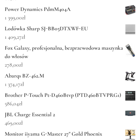
Power Dynamics PdmM404A
1 399,00
zł
Lodówka Sharp SJ-BB05DTXWF-EU
1 409,27
zł
Fox Galaxy, profesjonalna, bezprzewodowa maszynka
do włosów
278,00
zł
Abarqs BZ-462.M
1 374,17
zł
Brother P-Touch Pt-D460Btvp (PTD460BTVPRG1)
586,04
zł
JBL Charge Essential 2
469,00
zł
Monitor iiyama G-Master 27" Gold Phoenix