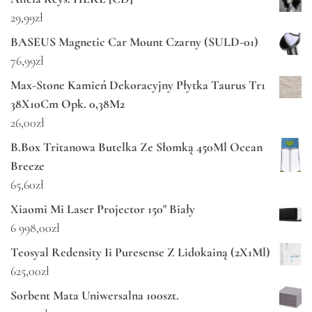
29,99
zł
BASEUS Magnetic Car Mount Czarny (SULD-01)
76,99
zł
Max-Stone Kamień Dekoracyjny Płytka Taurus Tr1
38X10Cm Opk. 0,38M2
26,00
zł
B.Box Tritanowa Butelka Ze Słomką 450Ml Ocean
Breeze
65,60
zł
Xiaomi Mi Laser Projector 150" Biały
6 998,00
zł
Teosyal Redensity Ii Puresense Z Lidokainą (2X1Ml)
625,00
zł
Sorbent Mata Uniwersalna 100szt.