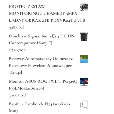
PROTEC ZESTAW
MONITORINGU 4 KAMERY 5MPX
ŁADNY OBRAZ 2TB PRXVR04T5P2TB
998,00
zł
Obiektyw Sigma 16mm f/1.4 DC DN
Contemporary (Sony E)
1 790,00
zł
Bestway Automatyczny Odkurzacz
Basenowy Flowclear Aquasweeper
561,74
zł
Monitor ASUS ROG SWIFT PG329Q
(90LM06L0B01170)
3 199,00
zł
Brother Tamborek Ef74 (100X100
Mm)