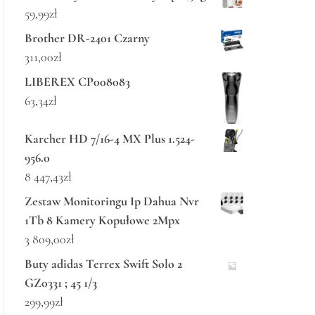
59,99
zł
Brother DR-2401 Czarny
311,00
zł
LIBEREX CP008083
63,34
zł
Karcher HD 7/16-4 MX Plus 1.524-
956.0
8 447,43
zł
Zestaw Monitoringu Ip Dahua Nvr
1Tb 8 Kamery Kopułowe 2Mpx
3 809,00
zł
Buty adidas Terrex Swift Solo 2
GZ0331 ; 45 1/3
299,99
zł