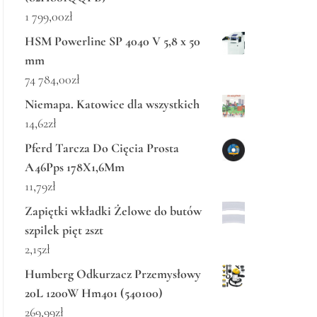
1 799,00
zł
HSM Powerline SP 4040 V 5,8 x 50
mm
74 784,00
zł
Niemapa. Katowice dla wszystkich
14,62
zł
Pferd Tarcza Do Cięcia Prosta
A46Pps 178X1,6Mm
11,79
zł
Zapiętki wkładki Żelowe do butów
szpilek pięt 2szt
2,15
zł
Humberg Odkurzacz Przemysłowy
20L 1200W Hm401 (540100)
269,99
zł