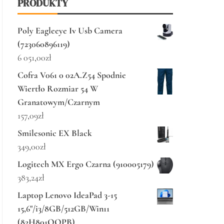
PRODUKTY
Poly Eagleeye Iv Usb Camera
(723060896119)
6 051,00
zł
Cofra V061 0 02A.Z54 Spodnie
Wiertło Rozmiar 54 W
Granatowym/Czarnym
157,09
zł
Smilesonic EX Black
349,00
zł
Logitech MX Ergo Czarna (910005179)
383,24
zł
Laptop Lenovo IdeaPad 3-15
15,6"/i3/8GB/512GB/Win11
(82H801QQPB)