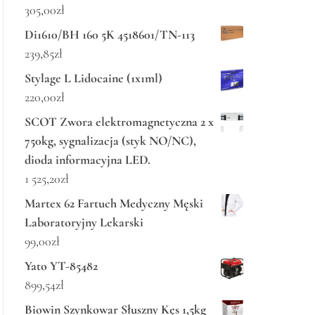
305,00
zł
Di1610/BH 160 5K 4518601/TN-113
239,85
zł
Stylage L Lidocaine (1x1ml)
220,00
zł
SCOT Zwora elektromagnetyczna 2 x
750kg, sygnalizacja (styk NO/NC),
dioda informacyjna LED.
1 525,20
zł
Martex 62 Fartuch Medyczny Męski
Laboratoryjny Lekarski
99,00
zł
Yato YT-85482
899,54
zł
Biowin Szynkowar Słuszny Kęs 1,5kg