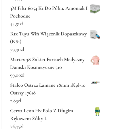
3M Filtr 6054 K1 Do Półm. Amoniak I
Pochodne
44,51
zł
Rtx Tuya Wifi Włącznik Dopuszkowy
(RS1)
79,90
zł
Martex 38 Żakiet Fartuch Medyczny
Damski Kosmetyczny 310
99,00
zł
Stalco Ostrza Łamane 18mm 1Kpl-10
Ostrzy 17618
2,85
zł
Cerva Leon Hv Polo Z Długim
Rękawem Żółty L
76,95
zł