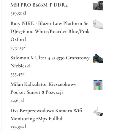
MSI PRO B660M-P DDR4
519,50
zł
Buty NIKE - Blazer Low Platform Se
DJ6376 100 White/Boarder Blue/Pink
Oxford
379,99
zł
Salomon X Ultra 4 414530 Granatowy
Niebieski
555,45
zł
Milan Kalkulator Kiesznokowy
Pocket Sunset 8 Pozyzcji
42,65
zł
Dvs Bezprzewodowa Kamera Wifi
Monitoring 2Mpx Fullhd
159,99
zł