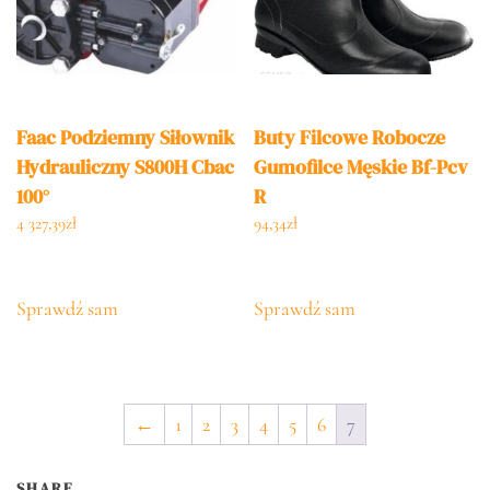
Faac Podziemny Siłownik
Buty Filcowe Robocze
Hydrauliczny S800H Cbac
Gumofilce Męskie Bf-Pcv
100°
R
4 327,39
zł
94,34
zł
Sprawdź sam
Sprawdź sam
←
1
2
3
4
5
6
7
SHARE