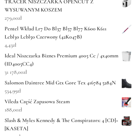
TRACER NISZCZARKA OPENCUT Z
WYSUWANYM KOSZEM
279,00
zł
Pentel Wkład Lr7 Do Bl37 Bl57 Bl77 K600 K611
Lcbl30 Lcbl50 Czerwony (42K047B)
4,43
zł
Ideal Niszczarka Biznes Premium 4005 Cc / 4x40mm
(ID4005CC4)
31 178,00
zł
Salomon Daintree Mid Gtx Gore Tex 416784 5284N
534,99
zł
Vileda Część Zapasowa Steam
188,00
zł
Slash & Myles Kennedy & The Conspirators: 4 [CD]+
[KASETA]