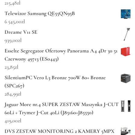
215,48
zł
Telewizor Samsung QE55QN95B
6 545,00
zł
Dreame V11 SE
939,00
zł
Esselte Segregator Ofertowy Panorama A4 4Dr 30 51
Czerwony 49713 (ES0443)
23,85
zł
SilentiumPC Vero L3 Bronze 700W 80+ Bronze
(SPC267)
284,99
zł
Jaguar More nr.4 SUPER ZESTAW Maszynka J-CUT
60Li + Trymer J-Cut 40Li (J85160+J85550)
419,00
zł
DVS ZESTAW MONITORING 2 KAMERY 5MPX