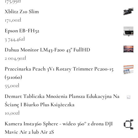
175,99
zł
Xblitz Z10 Slim
171,00
zł
Epson EB-FH52
3 744,46
zł
Dahua Monitor LM43-F200 43" FullHD
2 004,90
zł
Przecinarka Peach 3V1 Rotary Trimmer Pc200-15
(511060)
55,00
zł
Demart Tabliczka Mnożenia Plansza Edukacyjna Na
Ścianę I Biurko Plus Książeczka
10,00
zł
Kamera Insta360 Sphere - wideo 360° z drona DJI
Mavic Air 2 lub Air 2S