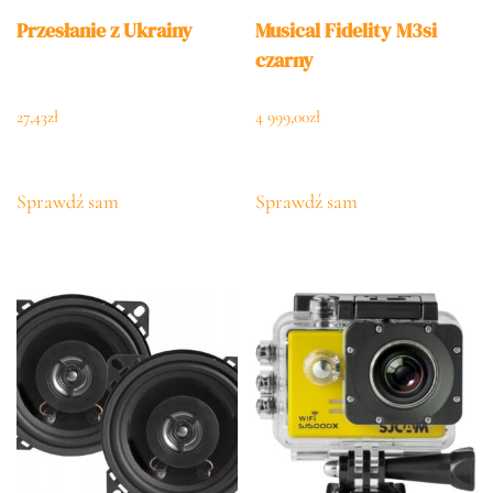
Przesłanie z Ukrainy
Musical Fidelity M3si
czarny
27,43
zł
4 999,00
zł
Sprawdź sam
Sprawdź sam