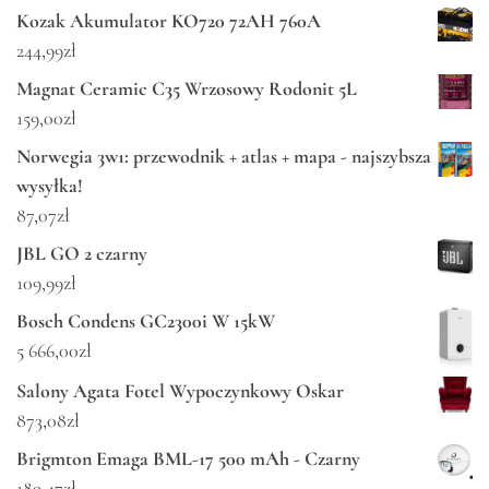
Kozak Akumulator KO720 72AH 760A
244,99
zł
Magnat Ceramic C35 Wrzosowy Rodonit 5L
159,00
zł
Norwegia 3w1: przewodnik + atlas + mapa - najszybsza
wysyłka!
87,07
zł
JBL GO 2 czarny
109,99
zł
Bosch Condens GC2300i W 15kW
5 666,00
zł
Salony Agata Fotel Wypoczynkowy Oskar
873,08
zł
Brigmton Emaga BML-17 500 mAh - Czarny
189,47
zł