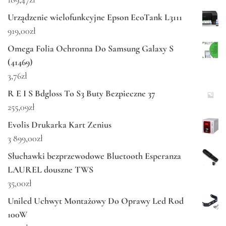
Urządzenie wielofunkcyjne Epson EcoTank L3111
919,00
zł
Omega Folia Ochronna Do Samsung Galaxy S
(41469)
3,76
zł
R E I S Bdgloss To S3 Buty Bezpieczne 37
255,09
zł
Evolis Drukarka Kart Zenius
3 899,00
zł
Słuchawki bezprzewodowe Bluetooth Esperanza
LAUREL douszne TWS
35,00
zł
Uniled Uchwyt Montażowy Do Oprawy Led Rod
100W