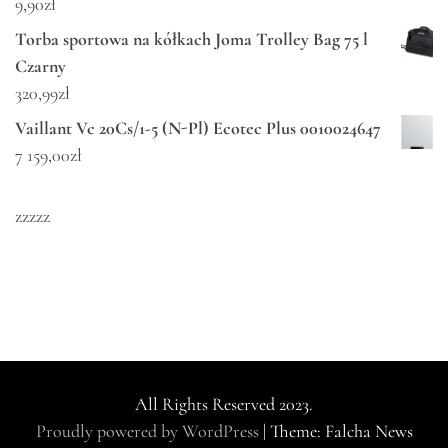
9,90
zł
Torba sportowa na kółkach Joma Trolley Bag 75 l
Czarny
320,99
zł
Vaillant Vc 20Cs/1-5 (N-Pl) Ecotec Plus 0010024647
7 159,00
zł
zzzzz
All Rights Reserved 2023.
Proudly powered by WordPress
|
Theme: Falcha News