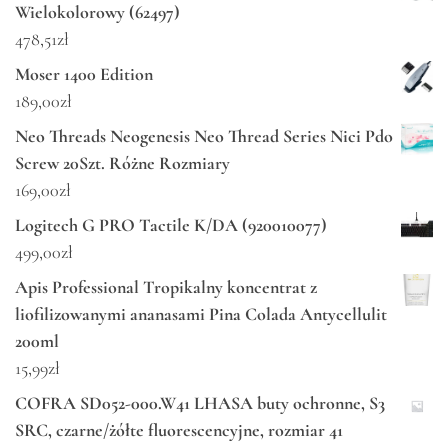
Wielokolorowy (62497)
478,51
zł
Moser 1400 Edition
189,00
zł
Neo Threads Neogenesis Neo Thread Series Nici Pdo
Screw 20Szt. Różne Rozmiary
169,00
zł
Logitech G PRO Tactile K/DA (920010077)
499,00
zł
Apis Professional Tropikalny koncentrat z
liofilizowanymi ananasami Pina Colada Antycellulit
200ml
15,99
zł
COFRA SD052-000.W41 LHASA buty ochronne, S3
SRC, czarne/żółte fluorescencyjne, rozmiar 41