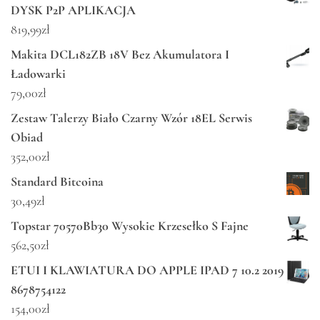
DYSK P2P APLIKACJA
819,99
zł
Makita DCL182ZB 18V Bez Akumulatora I
Ładowarki
79,00
zł
Zestaw Talerzy Biało Czarny Wzór 18EL Serwis
Obiad
352,00
zł
Standard Bitcoina
30,49
zł
Topstar 70570Bb30 Wysokie Krzesełko S Fajne
562,50
zł
ETUI I KLAWIATURA DO APPLE IPAD 7 10.2 2019
8678754122
154,00
zł