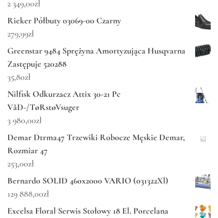
2 349,00
zł
Rieker Półbuty 03069-00 Czarny
279,99
zł
Greenstar 9484 Sprężyna Amortyzująca Husqvarna
Zastępuje 520288
35,80
zł
Nilfisk Odkurzacz Attix 30-21 Pc
VåD-/TøRstøVsuger
3 980,00
zł
Demar Dtrma47 Trzewiki Robocze Męskie Demar,
Rozmiar 47
253,00
zł
Bernardo SOLID 460x2000 VARIO (031322Xl)
129 888,00
zł
Excelsa Floral Serwis Stołowy 18 El. Porcelana