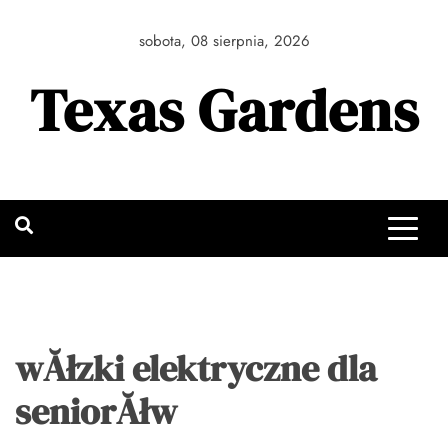
Skip
to
sobota, 08 sierpnia, 2026
content
Texas Gardens
wĂłzki elektryczne dla
seniorĂłw