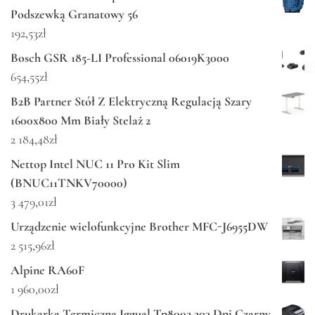
Podszewką Granatowy 56
192,53
zł
Bosch GSR 185-LI Professional 06019K3000
654,55
zł
B2B Partner Stół Z Elektryczną Regulacją Szary
1600x800 Mm Biały Stelaż 2
2 184,48
zł
Nettop Intel NUC 11 Pro Kit Slim
(BNUC11TNKV70000)
3 479,01
zł
Urządzenie wielofunkcyjne Brother MFC-J6955DW
2 515,96
zł
Alpine RA60F
1 960,00
zł
Drukarka Termiczna Iggual Tp8002 203 Dpi Czarny