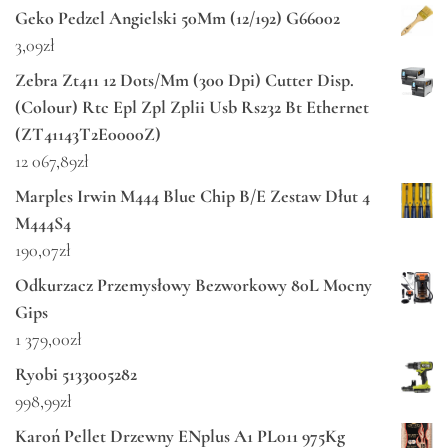
Geko Pedzel Angielski 50Mm (12/192) G66002
3,09
zł
Zebra Zt411 12 Dots/Mm (300 Dpi) Cutter Disp.
(Colour) Rtc Epl Zpl Zplii Usb Rs232 Bt Ethernet
(ZT41143T2E0000Z)
12 067,89
zł
Marples Irwin M444 Blue Chip B/E Zestaw Dłut 4
M444S4
190,07
zł
Odkurzacz Przemysłowy Bezworkowy 80L Mocny
Gips
1 379,00
zł
Ryobi 5133005282
998,99
zł
Karoń Pellet Drzewny ENplus A1 PL011 975Kg