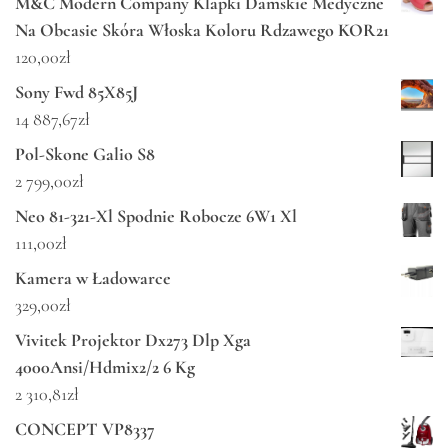
M&C Modern Company Klapki Damskie Medyczne
Na Obcasie Skóra Włoska Koloru Rdzawego KOR21
120,00
zł
Sony Fwd 85X85J
14 887,67
zł
Pol-Skone Galio S8
2 799,00
zł
Neo 81-321-Xl Spodnie Robocze 6W1 Xl
111,00
zł
Kamera w Ładowarce
329,00
zł
Vivitek Projektor Dx273 Dlp Xga
4000Ansi/Hdmix2/2 6 Kg
2 310,81
zł
CONCEPT VP8337