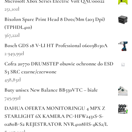
Microsoft Xbox Series Electric Volt QAU00022
251,10
zł
Bixolon Spare Print Head 8 Dots/Mm (203 Dpi)
(TPHDL410)
367,22
zł
Bosch GDS 18 V-LI HT Professional 06019B130A
2 949,99
zł
Cofra 20770 DRUMSTEP obuwie ochronne do ESD
S3 SRC czarne/czerwone
458,83
zł
Buty unisex New Balance BB550VTC – białe
749,99
zł
DAHUA OFERTA MONITORINGU 4 MPX Z
STARLIGHT 6X KAMERA PC-HFW2431S-S-
0280B-S2 REJESTRATOR NVR4108HS-4KS2/L
8 407,00
zł