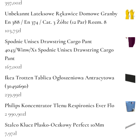
397,00
zł
Unbekannt Lateksowe Rękawice Domowe Granby
En 388 / En 374 / Cat. 3 Żółte (12 Par) Rozm. 8
103,75
zł
Spodnie Unisex Drawstring Cargo Pant
4043/Winw/Xs Spodnie Unisex Drawstring Cargo
Pant
167,00
zł
Ikea Trotten Tablica Ogłoszeniowa Antracytowa
(30492690)
239,99
zł
Philips Koncentrator Tlenu Respironics Ever Flo
2 990,90
zł
Stalco Klucz Płasko-Oczkowy Perfect 10Mm
7,97
zł