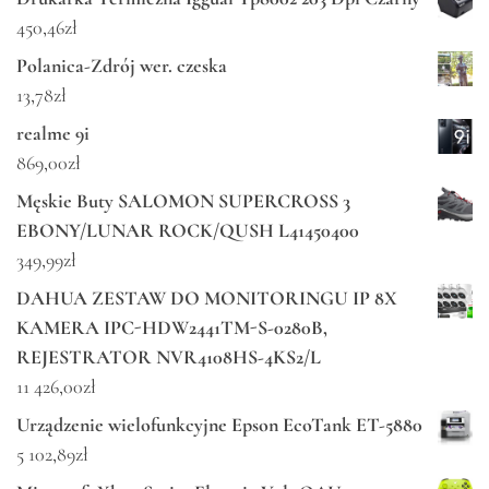
450,46
zł
Polanica-Zdrój wer. czeska
13,78
zł
realme 9i
869,00
zł
Męskie Buty SALOMON SUPERCROSS 3
EBONY/LUNAR ROCK/QUSH L41450400
349,99
zł
DAHUA ZESTAW DO MONITORINGU IP 8X
KAMERA IPC-HDW2441TM-S-0280B,
REJESTRATOR NVR4108HS-4KS2/L
11 426,00
zł
Urządzenie wielofunkcyjne Epson EcoTank ET-5880
5 102,89
zł