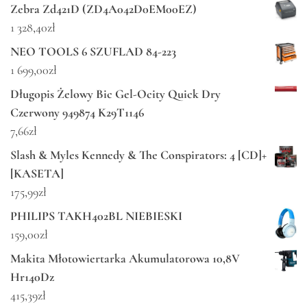
Zebra Zd421D (ZD4A042D0EM00EZ)
1 328,40
zł
NEO TOOLS 6 SZUFLAD 84-223
1 699,00
zł
Długopis Żelowy Bic Gel-Ocity Quick Dry
Czerwony 949874 K29T1146
7,66
zł
Slash & Myles Kennedy & The Conspirators: 4 [CD]+
[KASETA]
175,99
zł
PHILIPS TAKH402BL NIEBIESKI
159,00
zł
Makita Młotowiertarka Akumulatorowa 10,8V
Hr140Dz
415,39
zł