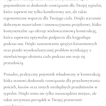
pojemnikiem to doskonałe rozwiązanie dla Twojej sypialni,
które zapewni nie tylko komfortowy sen, ale także
ergonomiczne wsparcie dla Twojego ciała. Dzięki starannie
dobranym materiałom i innowacyjnemu projektowi, łóżko
kontynentalne 140 oferuje wielowarstwową konstrukcję,
która zapewnia optymalne podparcie dla kręgosłupa
podczas snu. Dzięki zastosowaniu sprężyn kieszeniowych
oraz pianki wysokoelastycznej problem wynikający z
niewłaściwego ułożenia ciała podczas snu staje się
przeszłością.
Ponadto, praktyczny pojemnik wbudowany w konstrukcję
łóżka stanowi doskonałe rozwiązanie dla przechowywania
pościeli, koców oraz innych niezbędnych przedmiotów w
sypialni. Dzięki temu nie tylko zaoszczędzisz miejsce, ale
także utrzymasz porządek w Twojej przestrzeni
sypialnianej.