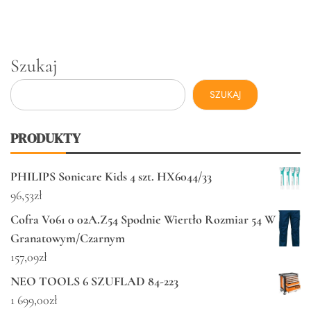
Szukaj
SZUKAJ
PRODUKTY
PHILIPS Sonicare Kids 4 szt. HX6044/33
96,53
zł
Cofra V061 0 02A.Z54 Spodnie Wiertło Rozmiar 54 W
Granatowym/Czarnym
157,09
zł
NEO TOOLS 6 SZUFLAD 84-223
1 699,00
zł