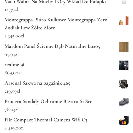
Vaco Wabik Na Muchy I Osy Wkład Do Pułapki
14,99
zł
Montegrappa Pióro Kulkowe Montegrappa Zero
Zodiak Lew Żółte Złoto
2 345,00
zł
Mardom Panel Ścienny Dąb Naturalny L0205
99,99
zł
realme 9i
869,00
zł
Arsenal Sakwa na bagażnik 465
219,99
zł
Procera Sandały Ochronne Bavaro S1 Src
76,99
zł
Flir Compact Thermal Camera Wifi C3
4 419,00
zł