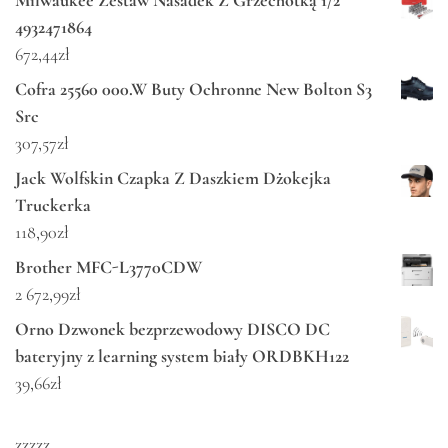
4932471864
672,44
zł
Cofra 25560 000.W Buty Ochronne New Bolton S3
Src
307,57
zł
Jack Wolfskin Czapka Z Daszkiem Dżokejka
Truckerka
118,90
zł
Brother MFC-L3770CDW
2 672,99
zł
Orno Dzwonek bezprzewodowy DISCO DC
bateryjny z learning system biały ORDBKH122
39,66
zł
zzzzz