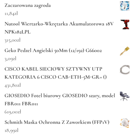
Zaczarowana zagroda
11,84
zł
Nutool Wiertarko-Wkrętarka Akumulatorowa 18V
NPK182LPL
315,00
zł
Geko Pedzel Angielski 50Mm (12/192) G66002
3,09
zł
CISCO KABEL SIECIOWY SZTYWNY UTP
KATEGORIA 6 CISCO CAB-ETH-5M-GR= ()
431,80
zł
GIOSEDIO Fotel biurowy GIOSEDIO szary, model
FBR011 FBR011
619,00
zł
Schmith Maska Ochronna Z Zaworkiem (FFP1V)
18,99
zł