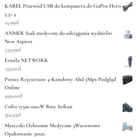
KABEL Przewód USB do komputera do GoPro Hero
3 3+ 4
14,99
zł
ANMER Ssak medyczny do odciągania wydzielin
New Aspiret
333,99
zł
Ermila NETWORK
155,00
zł
Protec Rejestrator 4-Kanałowy Ahd 5Mpx Podgląd
Online
499,00
zł
Cofra 17520 000.W Buty Seikan
562,93
zł
Maseczki Ochronne Medyczne 3Warstwowe
Opakowanie 50szt.