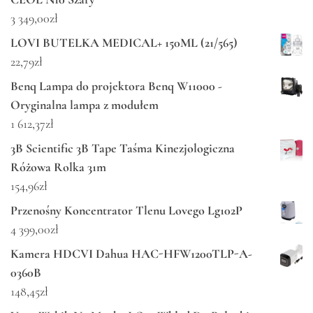
3 349,00
zł
LOVI BUTELKA MEDICAL+ 150ML (21/565)
22,79
zł
Benq Lampa do projektora Benq W11000 -
Oryginalna lampa z modułem
1 612,37
zł
3B Scientific 3B Tape Taśma Kinezjologiczna
Różowa Rolka 31m
154,96
zł
Przenośny Koncentrator Tlenu Lovego Lg102P
4 399,00
zł
Kamera HDCVI Dahua HAC-HFW1200TLP-A-
0360B
148,45
zł