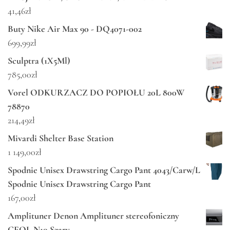
41,46
zł
Buty Nike Air Max 90 - DQ4071-002
699,99
zł
Sculptra (1X5Ml)
785,00
zł
Vorel ODKURZACZ DO POPIOŁU 20L 800W
78870
214,49
zł
Mivardi Shelter Base Station
1 149,00
zł
Spodnie Unisex Drawstring Cargo Pant 4043/Carw/L
Spodnie Unisex Drawstring Cargo Pant
167,00
zł
Amplituner Denon Amplituner stereofoniczny
CEOL N10 Szary