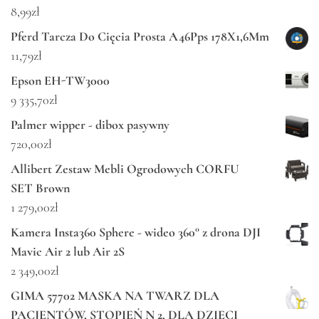
8,99
zł
Pferd Tarcza Do Cięcia Prosta A46Pps 178X1,6Mm
11,79
zł
Epson EH-TW3000
9 335,70
zł
Palmer wipper - dibox pasywny
720,00
zł
Allibert Zestaw Mebli Ogrodowych CORFU
SET Brown
1 279,00
zł
Kamera Insta360 Sphere - wideo 360° z drona DJI
Mavic Air 2 lub Air 2S
2 349,00
zł
GIMA 57702 MASKA NA TWARZ DLA
PACJENTÓW, STOPIEŃ N 2, DLA DZIECI