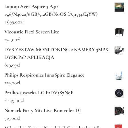
Laptop Acer Aspire 3 A315
15,6/N4020/8GB/512GB/NoOS (A31534C4YW)
1 699,00
zł
Vicoustic Flexi Screen Lite
294,00
zł
DVS ZESTAW MONITORING 2 KAMERY 5MPX
DYSK P2P APLIKACJA
819,99
zł
Philips Respironics InnoSpire Elegance
229,00
zł
Pralko-suszarka LG F2DV5S7N0E
2 449,00
zł
Numark Party Mix Live Kontroler DJ
519,00
zł
Milwaukee Zestaw Nasadek Z Grzechotką 1/2"