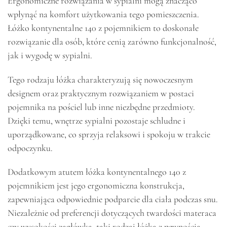
Ergonomiczne rozwiązania w sypialni mogą znacząco
wpłynąć na komfort użytkowania tego pomieszczenia.
Łóżko kontynentalne 140 z pojemnikiem to doskonałe
rozwiązanie dla osób, które cenią zarówno funkcjonalność,
jak i wygodę w sypialni.
Tego rodzaju łóżka charakteryzują się nowoczesnym
designem oraz praktycznym rozwiązaniem w postaci
pojemnika na pościel lub inne niezbędne przedmioty.
Dzięki temu, wnętrze sypialni pozostaje schludne i
uporządkowane, co sprzyja relaksowi i spokoju w trakcie
odpoczynku.
Dodatkowym atutem łóżka kontynentalnego 140 z
pojemnikiem jest jego ergonomiczna konstrukcja,
zapewniająca odpowiednie podparcie dla ciała podczas snu.
Niezależnie od preferencji dotyczących twardości materaca
czy wysokości zagłówka, taki rodzaj łóżka z pewnością