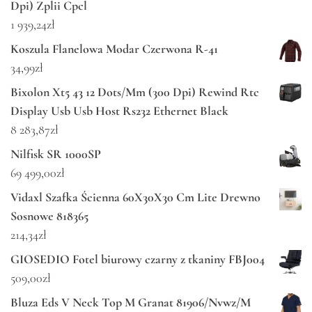
Dpi) Zplii Cpcl
1 939,24
zł
Koszula Flanelowa Modar Czerwona R-41
34,99
zł
Bixolon Xt5 43 12 Dots/Mm (300 Dpi) Rewind Rtc
Display Usb Usb Host Rs232 Ethernet Black
8 283,87
zł
Nilfisk SR 1000SP
69 499,00
zł
Vidaxl Szafka Ścienna 60X30X30 Cm Lite Drewno
Sosnowe 818365
214,34
zł
GIOSEDIO Fotel biurowy czarny z tkaniny FBJ004
509,00
zł
Bluza Eds V Neck Top M Granat 81906/Nvwz/M