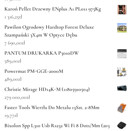
Karoń Pellet Drzewny ENplus A1 PL011 975Kg
1 316,25
zł
Pawilon Ogrodowy Hardtop Forest Deluxe
Szampański 3X4m W Optyce Dębu
7 690,00
zł
PANTUM DRUKARKA P3010DW
589,00
zł
Powermat PM-GGE-2000M
489,00
zł
Christie Mirage HD14K-M (11805910504)
279 000,00
zł
Faster Tools Wiertła Do Metalu 13Szt. 2-8Mm
19,77
zł
Bixolon Spp L310 Usb Rs232 Wi Fi 8 Dots/Mm (203