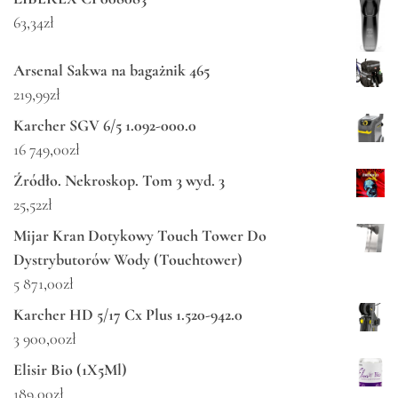
63,34
zł
Arsenal Sakwa na bagażnik 465
219,99
zł
Karcher SGV 6/5 1.092-000.0
16 749,00
zł
Źródło. Nekroskop. Tom 3 wyd. 3
25,52
zł
Mijar Kran Dotykowy Touch Tower Do
Dystrybutorów Wody (Touchtower)
5 871,00
zł
Karcher HD 5/17 Cx Plus 1.520-942.0
3 900,00
zł
Elisir Bio (1X5Ml)
189,00
zł