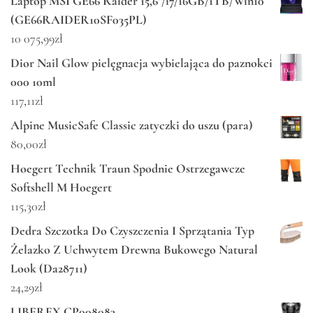
Laptop MSI GE66 Raider 15,6"/i7/16GB/1TB/Win10
(GE66RAIDER10SF035PL)
10 075,99
zł
Dior Nail Glow pielęgnacja wybielająca do paznokci
000 10ml
117,11
zł
Alpine MusicSafe Classic zatyczki do uszu (para)
80,00
zł
Hoegert Technik Traun Spodnie Ostrzegawcze
Softshell M Hoegert
115,30
zł
Dedra Szczotka Do Czyszczenia I Sprzątania Typ
Żelazko Z Uchwytem Drewna Bukowego Natural
Look (Da28711)
24,29
zł
LIBEREX CP008083