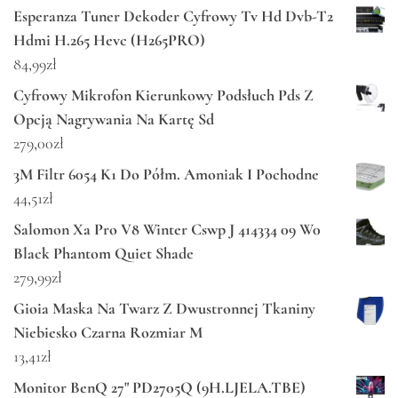
Esperanza Tuner Dekoder Cyfrowy Tv Hd Dvb-T2
Hdmi H.265 Hevc (H265PRO)
84,99
zł
Cyfrowy Mikrofon Kierunkowy Podsłuch Pds Z
Opcją Nagrywania Na Kartę Sd
279,00
zł
3M Filtr 6054 K1 Do Półm. Amoniak I Pochodne
44,51
zł
Salomon Xa Pro V8 Winter Cswp J 414334 09 W0
Black Phantom Quiet Shade
279,99
zł
Gioia Maska Na Twarz Z Dwustronnej Tkaniny
Niebiesko Czarna Rozmiar M
13,41
zł
Monitor BenQ 27" PD2705Q (9H.LJELA.TBE)