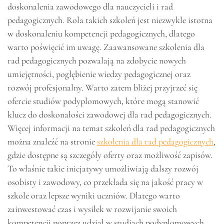
doskonalenia zawodowego dla nauczycieli i rad
pedagogicznych. Rola takich szkoleń jest niezwykle istotna
w doskonaleniu kompetencji pedagogicznych, dlatego
warto poświęcić im uwagę. Zaawansowane szkolenia dla
rad pedagogicznych pozwalają na zdobycie nowych
umiejętności, pogłębienie wiedzy pedagogicznej oraz
rozwój profesjonalny. Warto zatem bliżej przyjrzeć się
ofercie studiów podyplomowych, które mogą stanowić
klucz do doskonałości zawodowej dla rad pedagogicznych.
Więcej informacji na temat szkoleń dla rad pedagogicznych
można znaleźć na stronie
szkolenia dla rad pedagogicznych
,
gdzie dostępne są szczegóły oferty oraz możliwość zapisów.
To właśnie takie inicjatywy umożliwiają dalszy rozwój
osobisty i zawodowy, co przekłada się na jakość pracy w
szkole oraz lepsze wyniki uczniów. Dlatego warto
zainwestować czas i wysiłek w rozwijanie swoich
kompetencji poprzez udział w studiach podyplomowych.