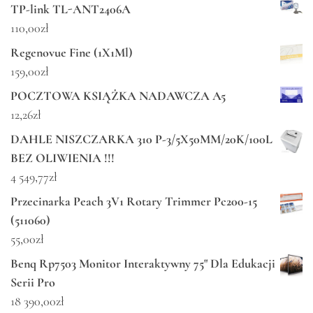
TP-link TL-ANT2406A
110,00
zł
Regenovue Fine (1X1Ml)
159,00
zł
POCZTOWA KSIĄŻKA NADAWCZA A5
12,26
zł
DAHLE NISZCZARKA 310 P-3/5X50MM/20K/100L
BEZ OLIWIENIA !!!
4 549,77
zł
Przecinarka Peach 3V1 Rotary Trimmer Pc200-15
(511060)
55,00
zł
Benq Rp7503 Monitor Interaktywny 75" Dla Edukacji
Serii Pro
18 390,00
zł