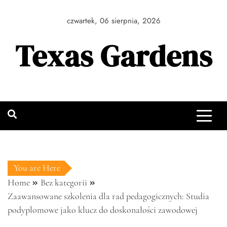
Skip
to
czwartek, 06 sierpnia, 2026
content
Texas Gardens
You are Here
Home
Bez kategorii
Zaawansowane szkolenia dla rad pedagogicznych: Studia
podyplomowe jako klucz do doskonałości zawodowej