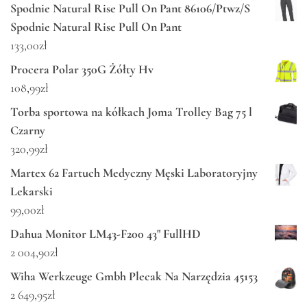
Spodnie Natural Rise Pull On Pant 86106/Ptwz/S
Spodnie Natural Rise Pull On Pant
133,00
zł
Procera Polar 350G Żółty Hv
108,99
zł
Torba sportowa na kółkach Joma Trolley Bag 75 l
Czarny
320,99
zł
Martex 62 Fartuch Medyczny Męski Laboratoryjny
Lekarski
99,00
zł
Dahua Monitor LM43-F200 43" FullHD
2 004,90
zł
Wiha Werkzeuge Gmbh Plecak Na Narzędzia 45153
2 649,95
zł