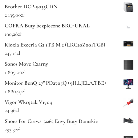
Brother DCP-9055CDN
2 135,00
zł
COFRA Buty bezpieczne BRC-URAL
190,28
zł
Kioxia Exceria G2 1TB M.2 (LRC20Z001TG8)
247,13
zł
Sonos Move Czarny
1 899,00
zł
Monitor BenQ 27" PD2705Q (9H.LJELA.TBE)
1 880,97
zł
Vigor Wkrętak V1704
24,96
zł
Shoes For Crews 52263 Envy Buty Damskie
293,32
zł