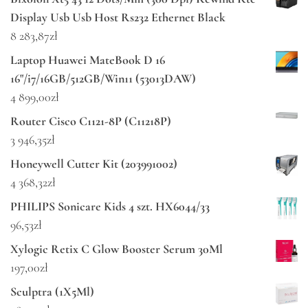
Display Usb Usb Host Rs232 Ethernet Black
8 283,87
zł
Laptop Huawei MateBook D 16
16"/i7/16GB/512GB/Win11 (53013DAW)
4 899,00
zł
Router Cisco C1121-8P (C11218P)
3 946,35
zł
Honeywell Cutter Kit (203991002)
4 368,32
zł
PHILIPS Sonicare Kids 4 szt. HX6044/33
96,53
zł
Xylogic Retix C Glow Booster Serum 30Ml
197,00
zł
Sculptra (1X5Ml)