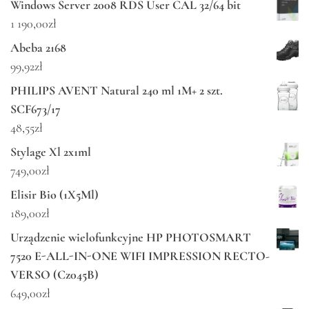
Windows Server 2008 RDS User CAL 32/64 bit
1 190,00
zł
Abeba 2168
99,92
zł
PHILIPS AVENT Natural 240 ml 1M+ 2 szt.
SCF673/17
48,55
zł
Stylage Xl 2x1ml
749,00
zł
Elisir Bio (1X5Ml)
189,00
zł
Urządzenie wielofunkcyjne HP PHOTOSMART
7520 E-ALL-IN-ONE WIFI IMPRESSION RECTO-
VERSO (Cz045B)
649,00
zł