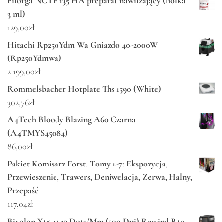
Filorga NCTF 135 HA preparat nawilżający (fiolka
3 ml)
129,00
zł
Hitachi Rp250Ydm Wa Gniazdo 40-2000W
(Rp250Ydmwa)
2 199,00
zł
Rommelsbacher Hotplate Ths 1590 (White)
302,76
zł
A4Tech Bloody Blazing A60 Czarna
(A4TMYS45084)
86,00
zł
Pakiet Komisarz Forst. Tomy 1-7: Ekspozycja,
Przewieszenie, Trawers, Deniwelacja, Zerwa, Halny,
Przepaść
117,04
zł
Bixolon Xt5 43 12 Dots/Mm (300 Dpi) Rewind Rtc