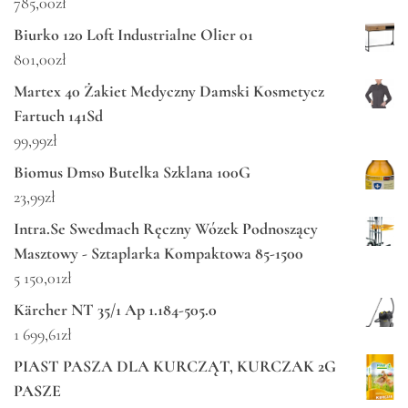
785,00
zł
Biurko 120 Loft Industrialne Olier 01
801,00
zł
Martex 40 Żakiet Medyczny Damski Kosmetycz
Fartuch 141Sd
99,99
zł
Biomus Dmso Butelka Szklana 100G
23,99
zł
Intra.Se Swedmach Ręczny Wózek Podnoszący
Masztowy - Sztaplarka Kompaktowa 85-1500
5 150,01
zł
Kärcher NT 35/1 Ap 1.184-505.0
1 699,61
zł
PIAST PASZA DLA KURCZĄT, KURCZAK 2G
PASZE