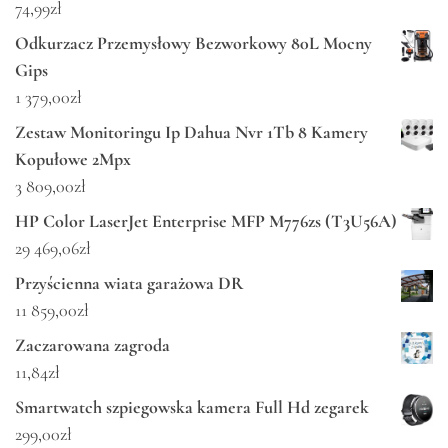
74,99
zł
Odkurzacz Przemysłowy Bezworkowy 80L Mocny
Gips
1 379,00
zł
Zestaw Monitoringu Ip Dahua Nvr 1Tb 8 Kamery
Kopułowe 2Mpx
3 809,00
zł
HP Color LaserJet Enterprise MFP M776zs (T3U56A)
29 469,06
zł
Przyścienna wiata garażowa DR
11 859,00
zł
Zaczarowana zagroda
11,84
zł
Smartwatch szpiegowska kamera Full Hd zegarek
299,00
zł