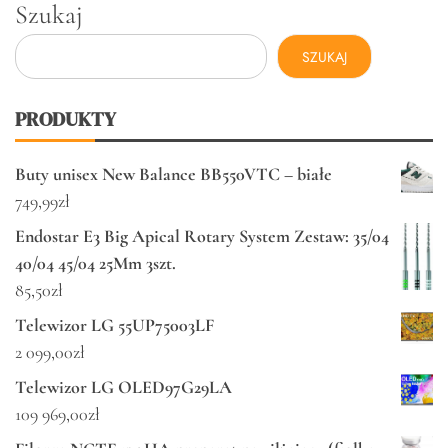
Szukaj
SZUKAJ
PRODUKTY
Buty unisex New Balance BB550VTC – białe
749,99
zł
Endostar E3 Big Apical Rotary System Zestaw: 35/04
40/04 45/04 25Mm 3szt.
85,50
zł
Telewizor LG 55UP75003LF
2 099,00
zł
Telewizor LG OLED97G29LA
109 969,00
zł