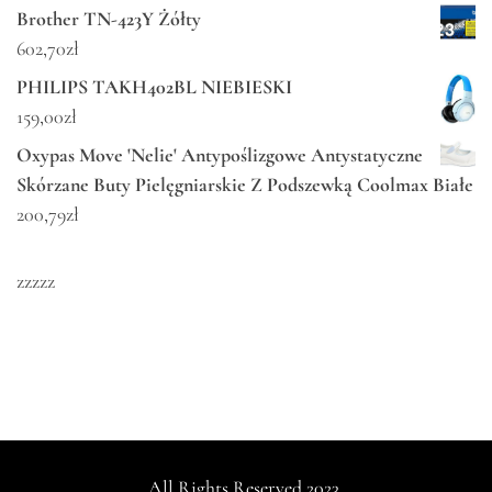
Brother TN-423Y Żółty
602,70
zł
PHILIPS TAKH402BL NIEBIESKI
159,00
zł
Oxypas Move 'Nelie' Antypoślizgowe Antystatyczne
Skórzane Buty Pielęgniarskie Z Podszewką Coolmax Białe
200,79
zł
zzzzz
All Rights Reserved 2023.