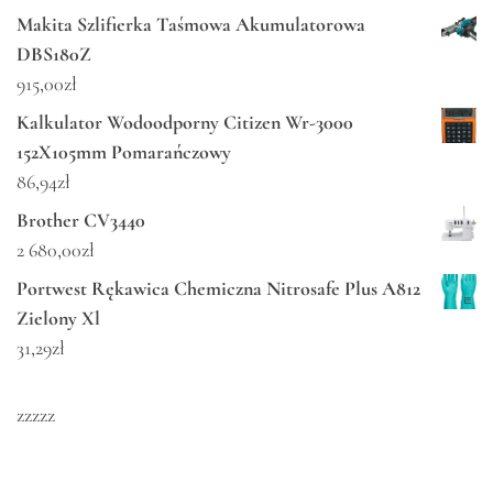
Makita Szlifierka Taśmowa Akumulatorowa
DBS180Z
915,00
zł
Kalkulator Wodoodporny Citizen Wr-3000
152X105mm Pomarańczowy
86,94
zł
Brother CV3440
2 680,00
zł
Portwest Rękawica Chemiczna Nitrosafe Plus A812
Zielony Xl
31,29
zł
zzzzz