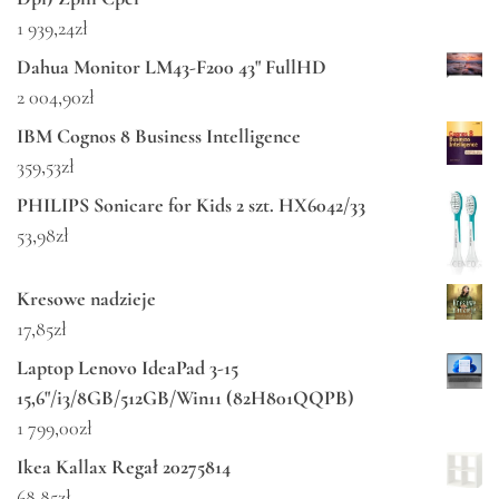
1 939,24
zł
Dahua Monitor LM43-F200 43" FullHD
2 004,90
zł
IBM Cognos 8 Business Intelligence
359,53
zł
PHILIPS Sonicare for Kids 2 szt. HX6042/33
53,98
zł
Kresowe nadzieje
17,85
zł
Laptop Lenovo IdeaPad 3-15
15,6"/i3/8GB/512GB/Win11 (82H801QQPB)
1 799,00
zł
Ikea Kallax Regał 20275814
68,85
zł