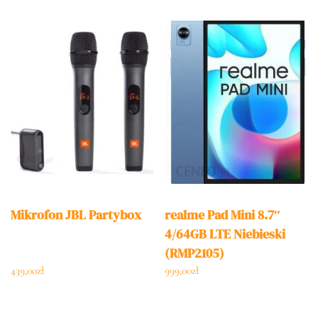
Mikrofon JBL Partybox
realme Pad Mini 8.7″
4/64GB LTE Niebieski
(RMP2105)
439,00
zł
999,00
zł