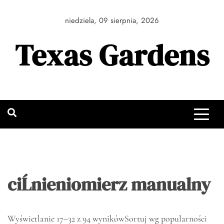
Skip
to
niedziela, 09 sierpnia, 2026
content
Texas Gardens
ciĹnieniomierz manualny
Wyświetlanie 17–32 z 94 wyników
Sortuj wg popularności