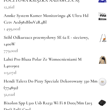
POCZTOWA KSIĄŻKA NADAWCZA A5
12,26
zł
Annke System Kamer Monitoringu 4K Ultra Hd
Cctv Aed981Bb0V2R4Bl
1 499,00
zł
Stihl Odkurzacz przemysłowy SE 62 E - sieciowy,
1400W
779,00
zł
Lahti Pro Bluza Polar Ze Wzmocnieniami M
L4011902
113,07
zł
Hendi Talerz Do Pizzy Speciale Dekorowany 330 Mm
(774892)
32,02
zł
Bixolon Spp L310 Usb Rs232 Wi Fi 8 Dots/Mm (203
Dpi) Zplii Cpcl