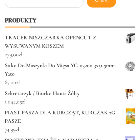
SZUKAJ
PRODUKTY
TRACER NISZCZARKA OPENCUT Z
WYSUWANYM KOSZEM
279,00
zł
Sitko Do Maszynki Do Mięsa YG-03200 3x51.5mm
Yato
67,00
zł
Sekretarzyk / Biurko Hauts Żółty
1 044,05
zł
PIAST PASZA DLA KURCZĄT, KURCZAK 2G
PASZE
74,99
zł