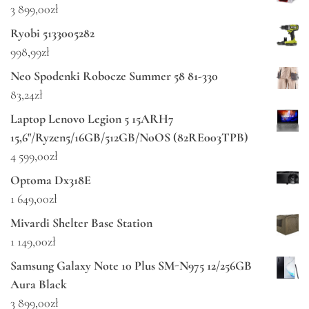
3 899,00
zł
Ryobi 5133005282
998,99
zł
Neo Spodenki Robocze Summer 58 81-330
83,24
zł
Laptop Lenovo Legion 5 15ARH7
15,6"/Ryzen5/16GB/512GB/NoOS (82RE003TPB)
4 599,00
zł
Optoma Dx318E
1 649,00
zł
Mivardi Shelter Base Station
1 149,00
zł
Samsung Galaxy Note 10 Plus SM-N975 12/256GB
Aura Black
3 899,00
zł