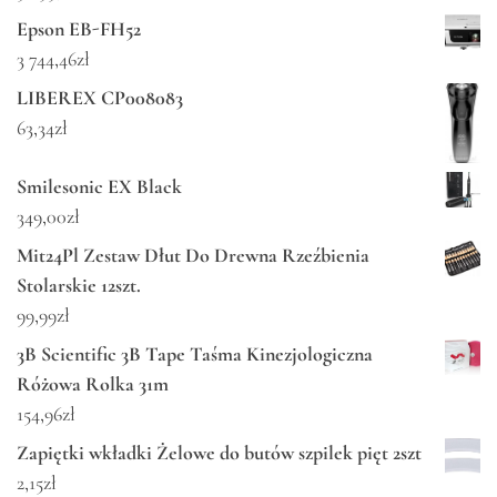
Epson EB-FH52
3 744,46
zł
LIBEREX CP008083
63,34
zł
Smilesonic EX Black
349,00
zł
Mit24Pl Zestaw Dłut Do Drewna Rzeźbienia
Stolarskie 12szt.
99,99
zł
3B Scientific 3B Tape Taśma Kinezjologiczna
Różowa Rolka 31m
154,96
zł
Zapiętki wkładki Żelowe do butów szpilek pięt 2szt
2,15
zł