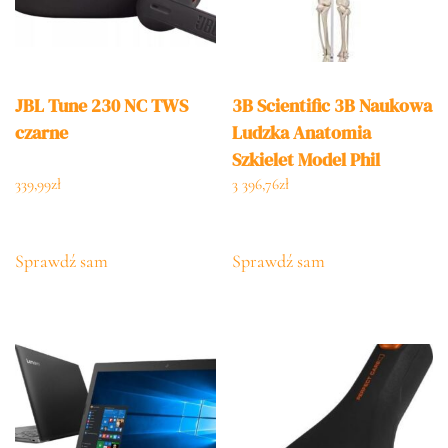
JBL Tune 230 NC TWS
3B Scientific 3B Naukowa
czarne
Ludzka Anatomia
Szkielet Model Phil
Fizjologiczny Na
339,99
zł
3 396,76
zł
Wieszaku A15/3
Darmowe
Sprawdź sam
Sprawdź sam
Oprogramowanie
Anatomiczne 3B Smart
Anatomy