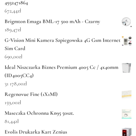
4932471864
672,44
zł
Brigmton Emaga BML-17 500 mAh - Czarny
189,47
zł
G-Vision Mini Kamera Szpiegowska 4G Gsm Internet
Sim Card
690,00
zł
Ideal Niszczarka Biznes Premium 4005 Cc / 4x40mm
(ID4005CC4)
31 178,00
zł
Regenovue Fine (1X1Ml)
159,00
zł
Maseczka Ochronna Kn95 50szt.
81,44
zł
Evolis Drukarka Kart Zenius