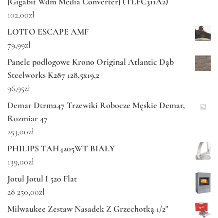
[Gigabit Wdm Media Converter] (TLFC311A2)
102,00
zł
LOTTO ESCAPE AMF
79,99
zł
Panele podłogowe Krono Original Atlantic Dąb
Steelworks K287 128,5x19,2
96,95
zł
Demar Dtrma47 Trzewiki Robocze Męskie Demar,
Rozmiar 47
253,00
zł
PHILIPS TAH4205WT BIAŁY
139,00
zł
Jotul Jotul I 520 Flat
28 250,00
zł
Milwaukee Zestaw Nasadek Z Grzechotką 1/2"