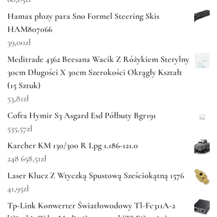
Hamax płozy para Sno Formel Steering Skis
HAM807066
39,00
zł
Meditrade 4362 Beesana Wacik Z Różykiem Sterylny
30cm Długości X 30cm Szerokości Okrągły Kształt
(15 Sztuk)
53,81
zł
Cofra Hymir S3 Asgard Esd Półbuty Bgr191
535,57
zł
Karcher KM 130/300 R Lpg 1.186-121.0
248 658,51
zł
Laser Klucz Z Wtyczką Spustową Sześciokątną 1576
41,95
zł
Tp-Link Konwerter Światłowodowy Tl-Fc311A-2