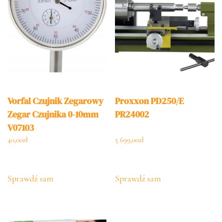
Vorfal Czujnik Zegarowy
Proxxon PD250/E
Zegar Czujnika 0-10mm
PR24002
V07103
40,00
zł
5 699,00
zł
Sprawdź sam
Sprawdź sam