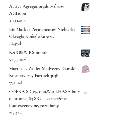
Active Agregat prądotwórczy
AGI2000
3 399,00
zł
Bic Marker Permanentny Niebieski
Okrągła Końcówka 5szt.
18,49
zł
K&S 8kW KS10000E
5 199,00
zł
Martex 42 Żakiet Medyczny Damski
Kosmetyczny Fartuch 363B
99,00
zł
COFRA SD052-000.W41 LHASA buty
ochronne, S3 SRC, czarne/żółte
fluorescencyjne, rozmiar 41
215,48
zł