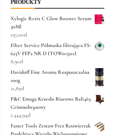
PRODUKTY
Xylogic Retix C Glow Booster Serum
30Ml
197,00
zł
Filter Service Półmaska filtrująca FS-
623V FFP2 NR D (TOW015211)
8,90
zł
Davidoff Fine Aroma Rozpuszczalna
100g
21,89
zł
P&C Emaga Krzesło Biurowe Bali463
Ceimnobrązowy
2 444,94
zł
Faster Tools Zestaw Frez Rozwiertak
Pogłębiacz Wiertło Wielostopniowe