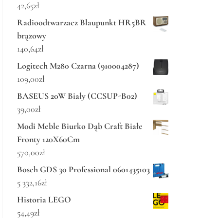
42,65
zł
Radioodtwarzacz Blaupunkt HR5BR
brązowy
140,64
zł
Logitech M280 Czarna (910004287)
109,00
zł
BASEUS 20W Biały (CCSUP-B02)
39,00
zł
Modi Meble Biurko Dąb Craft Białe
Fronty 120X60Cm
570,00
zł
Bosch GDS 30 Professional 0601435103
5 332,16
zł
Historia LEGO
54,49
zł