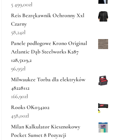
5 499,00
zł
Reis Bezrękawnik Ochronny Xxl
Czarny
58,24
zł
Panele podłogowe Krono Original
Atlantic Dąb Steelworks K287
128,5x19,2
96,95
zł
Milwaukee Torba dla elektryków
48228112
166,90
zł
Rooks OK034202
458,00
zł
Milan Kalkulator Kiesznokowy
Pocket Sunset 8 Pozyzcji