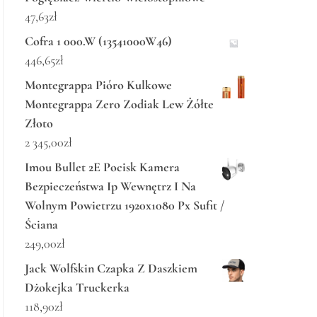
47,63
zł
Cofra 1 000.W (13541000W46)
446,65
zł
Montegrappa Pióro Kulkowe
Montegrappa Zero Zodiak Lew Żółte
Złoto
2 345,00
zł
Imou Bullet 2E Pocisk Kamera
Bezpieczeństwa Ip Wewnętrz I Na
Wolnym Powietrzu 1920x1080 Px Sufit /
Ściana
249,00
zł
Jack Wolfskin Czapka Z Daszkiem
Dżokejka Truckerka
118,90
zł