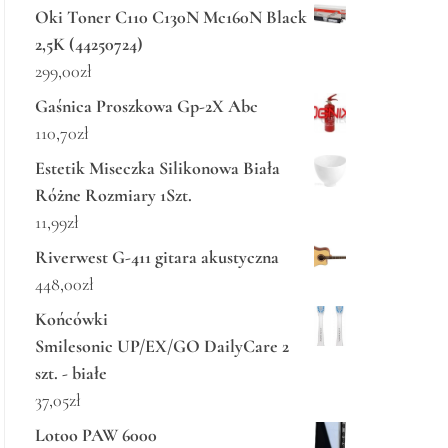
Oki Toner C110 C130N Mc160N Black
2,5K (44250724)
299,00
zł
Gaśnica Proszkowa Gp-2X Abc
110,70
zł
Estetik Miseczka Silikonowa Biała
Różne Rozmiary 1Szt.
11,99
zł
Riverwest G-411 gitara akustyczna
448,00
zł
Końcówki
Smilesonic UP/EX/GO DailyCare 2
szt. - białe
37,05
zł
Lotoo PAW 6000