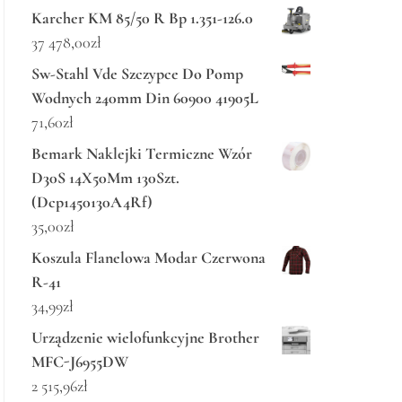
Karcher KM 85/50 R Bp 1.351-126.0
37 478,00
zł
Sw-Stahl Vde Szczypce Do Pomp
Wodnych 240mm Din 60900 41905L
71,60
zł
Bemark Naklejki Termiczne Wzór
D30S 14X50Mm 130Szt.
(Dcp1450130A4Rf)
35,00
zł
Koszula Flanelowa Modar Czerwona
R-41
34,99
zł
Urządzenie wielofunkcyjne Brother
MFC-J6955DW
2 515,96
zł