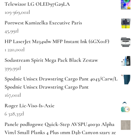
Telewizor LG OLED97G29LA
109 969,00
zł
Portwest Kamizelka Executive Paris
45,99
zł
HP LaserJet M234sdw MFP Instant Ink (6GX01F)
1 220,00
zł
Sodastream Spirit Mega Pack Black Zestaw
399,99
zł
Spodnie Unisex Drawstring Cargo Pant 4043/Carw/L
Spodnie Unisex Drawstring Cargo Pant
167,00
zł
Roger Lic-Viso-Is-Axie
6 328,35
zł
Panele podłogowe Quick-Step AVSPU40030 Alpha
Vinyl Small Planks 4 Plus 1mm Dąb Canyon szary ze