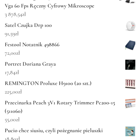
Vga 60 Fps Ręczny Cyfrowy Mikroscope
3 878,54
zł
Satel Czujka Drp 100
91,59
zł
Festool Notatnik 498866
72,00
zł
Portret Doriana Graya
17,84
zł
REMINGTON Proluxe H9100 (20 szt.)
225,00
zł
Przecinarka Peach 3V1 Rotary Trimmer Pc200-15
(511060)
55,00
zł
Pucio chce siusiu, czyli pożegnanie pieluszki
18,80
zł