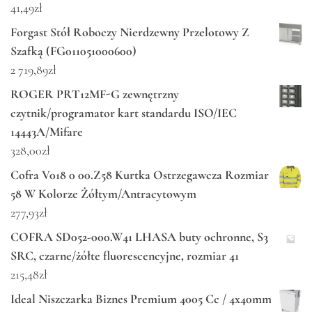
41,49
zł
Forgast Stół Roboczy Nierdzewny Przelotowy Z
Szafką (FG011051000600)
2 719,89
zł
ROGER PRT12MF-G zewnętrzny
czytnik/programator kart standardu ISO/IEC
14443A/Mifare
328,00
zł
Cofra V018 0 00.Z58 Kurtka Ostrzegawcza Rozmiar
58 W Kolorze Żółtym/Antracytowym
277,93
zł
COFRA SD052-000.W41 LHASA buty ochronne, S3
SRC, czarne/żółte fluorescencyjne, rozmiar 41
215,48
zł
Ideal Niszczarka Biznes Premium 4005 Cc / 4x40mm