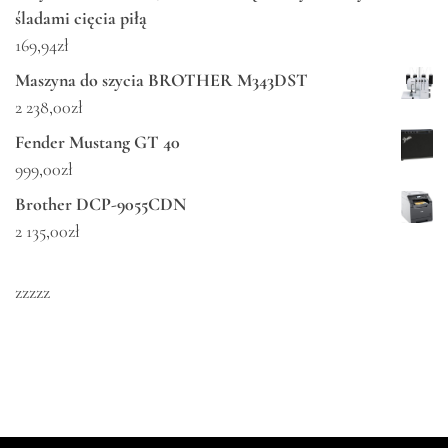
śladami cięcia piłą
169,94
zł
Maszyna do szycia BROTHER M343DST
2 238,00
zł
Fender Mustang GT 40
999,00
zł
Brother DCP-9055CDN
2 135,00
zł
zzzzz