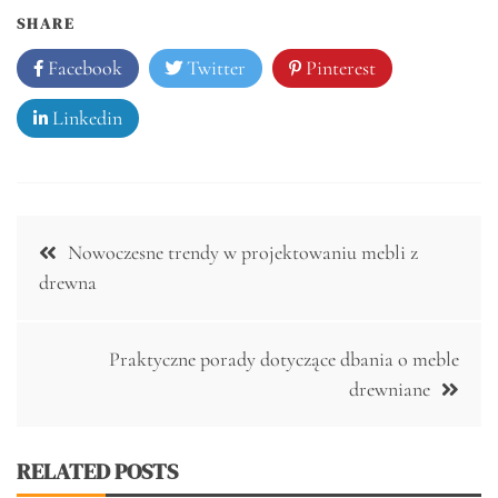
SHARE
Facebook
Twitter
Pinterest
Linkedin
Nawigacja
Nowoczesne trendy w projektowaniu mebli z
wpisu
drewna
Praktyczne porady dotyczące dbania o meble
drewniane
RELATED POSTS