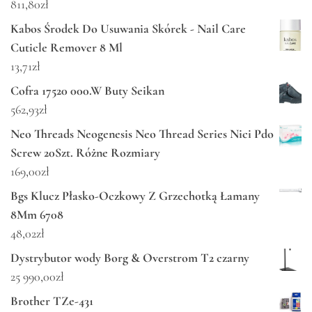
811,80
zł
Kabos Środek Do Usuwania Skórek - Nail Care
Cuticle Remover 8 Ml
13,71
zł
Cofra 17520 000.W Buty Seikan
562,93
zł
Neo Threads Neogenesis Neo Thread Series Nici Pdo
Screw 20Szt. Różne Rozmiary
169,00
zł
Bgs Klucz Płasko-Oczkowy Z Grzechotką Łamany
8Mm 6708
48,02
zł
Dystrybutor wody Borg & Overstrom T2 czarny
25 990,00
zł
Brother TZe-431