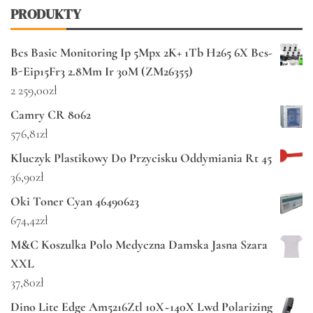
PRODUKTY
Bcs Basic Monitoring Ip 5Mpx 2K+ 1Tb H265 6X Bcs-
B-Eip15Fr3 2.8Mm Ir 30M (ZM26355)
2 259,00
zł
Camry CR 8062
576,81
zł
Kluczyk Plastikowy Do Przycisku Oddymiania Rt 45
36,90
zł
Oki Toner Cyan 46490623
674,42
zł
M&C Koszulka Polo Medyczna Damska Jasna Szara
XXL
37,80
zł
Dino Lite Edge Am5216Ztl 10X~140X Lwd Polarizing