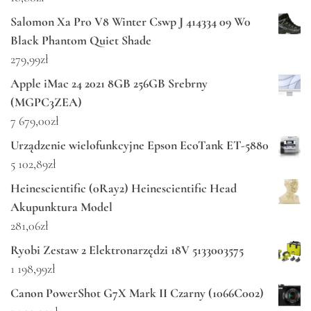
Salomon Xa Pro V8 Winter Cswp J 414334 09 W0
Black Phantom Quiet Shade
279,99
zł
Apple iMac 24 2021 8GB 256GB Srebrny
(MGPC3ZEA)
7 679,00
zł
Urządzenie wielofunkcyjne Epson EcoTank ET-5880
5 102,89
zł
Heinescientific (0Ray2) Heinescientific Head
Akupunktura Model
281,06
zł
Ryobi Zestaw 2 Elektronarzędzi 18V 5133003575
1 198,99
zł
Canon PowerShot G7X Mark II Czarny (1066C002)