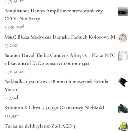
2 799,00
zł
Amplituner Denon Amplituner stereofoniczny
CEOL N10 Szary
3 349,00
zł
M&C Bluza Medyczna Damska Fartuch Kolorowy M
55,00
zł
Saunier Duval Thelia Condens AS 25-A + FE150 NTC
+ Exacontrol E7C z sensorem 0010019422
5 783,00
zł
Nakładka dystansowa 18 mm do maszynek Ermila,
Moser
24,99
zł
Salomon X Ultra 4 414530 Granatowy Niebieski
555,45
zł
Torba na defibrylator Zoll AED 3