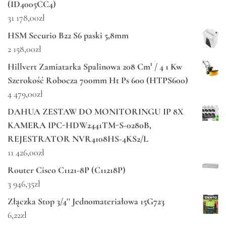
(ID4005CC4)
31 178,00
zł
HSM Securio B22 S6 paski 5,8mm
2 158,00
zł
Hillvert Zamiatarka Spalinowa 208 Cm³ / 4 1 Kw
Szerokość Robocza 700mm Ht Ps 600 (HTPS600)
4 479,00
zł
DAHUA ZESTAW DO MONITORINGU IP 8X
KAMERA IPC-HDW2441TM-S-0280B,
REJESTRATOR NVR4108HS-4KS2/L
11 426,00
zł
Router Cisco C1121-8P (C11218P)
3 946,35
zł
Złączka Stop 3/4'' Jednomateriałowa 15G723
6,22
zł