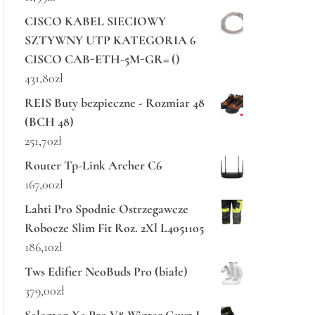
CISCO KABEL SIECIOWY
SZTYWNY UTP KATEGORIA 6
CISCO CAB-ETH-5M-GR= ()
431,80
zł
REIS Buty bezpieczne - Rozmiar 48
(BCH 48)
251,70
zł
Router Tp-Link Archer C6
167,00
zł
Lahti Pro Spodnie Ostrzegawcze
Robocze Slim Fit Roz. 2Xl L4051105
186,10
zł
Tws Edifier NeoBuds Pro (białe)
379,00
zł