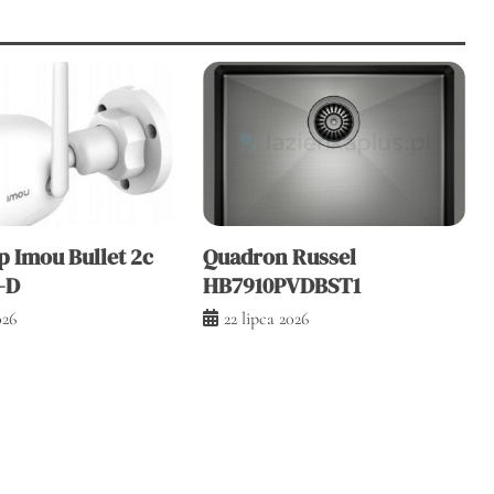
p Imou Bullet 2c
Quadron Russel
-D
HB7910PVDBST1
026
22 lipca 2026