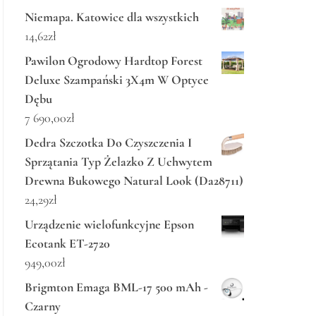
Niemapa. Katowice dla wszystkich
14,62
zł
Pawilon Ogrodowy Hardtop Forest
Deluxe Szampański 3X4m W Optyce
Dębu
7 690,00
zł
Dedra Szczotka Do Czyszczenia I
Sprzątania Typ Żelazko Z Uchwytem
Drewna Bukowego Natural Look (Da28711)
24,29
zł
Urządzenie wielofunkcyjne Epson
Ecotank ET-2720
949,00
zł
Brigmton Emaga BML-17 500 mAh -
Czarny