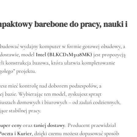
paktowy barebone do pracy, nauki i
o zbudować wydajny komputer w formie gotowej obudowy, a
j dostawie, model
Intel (BLKCD1M3128MK)
jest propozycją
zyli konstrukcja bazowa, która ułatwia kompletowanie
gołego” projektu.
cesz mieć kontrolę nad doborem podzespołów, a
ej bazie. Wybierając ten model, zyskujesz sprzęt
iuszach domowych i biurowych – od zadań codziennych,
ce stabilnej pracy.
super ceny
oraz
taniej dostawy
. Producent przewidział
oczta i Kurier
, dzięki czemu możesz dopasować sposób