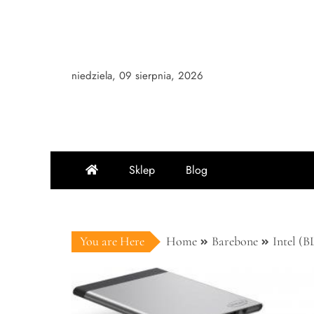
Skip
to
content
niedziela, 09 sierpnia, 2026
Sklep
Blog
You are Here
Home
Barebone
Intel 