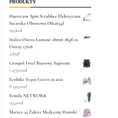
PRODUKTY
Hurricane Spin Scrubber Elektryczna
Szczotka Obrotowa (M12634)
99,90
zł
Stalco Ostrza Łamane 18mm 1Kpl-10
Ostrzy 17618
2,85
zł
Grospol Fotel Biurowy Supreme
1 479,00
zł
Ecobike Sx300 Green 29 2021
8 549,10
zł
Ermila NETWORK
155,00
zł
Martex 42 Żakiet Medyczny Damski