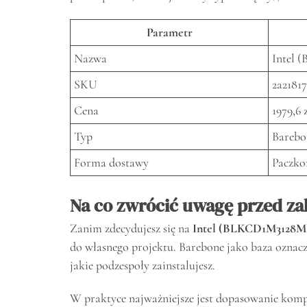
Parametr
Nazwa
Intel
SKU
2a2181
Cena
1979,6 
Typ
Barebo
Forma dostawy
Paczko
Na co zwrócić uwagę przed z
Zanim zdecydujesz się na
Intel (BLKCD1M3128M
do własnego projektu. Barebone jako baza oznacza
jakie podzespoły zainstalujesz.
W praktyce najważniejsze jest dopasowanie kom