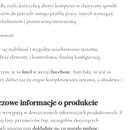
dla osób, które chcą złożyć komputer w elastyczny sposób.
ów do potrzeb: innego profilu pracy, innych wymagań
chłodzeniem i przestrzenią montażową.
osowań:
 się stabilność i wygodne uruchamianie systemu,
brać elementy i kontrolować finalną konfigurację.
 tym, że to
Intel
w wersji
barebone
. Sam fakt, że jest to
nty dobierasz na etapie kompletowania zestawu, a obudowa i
uczowe informacje o produkcie
óre występują w dostarczonych informacjach produktowych. Z
nej listy parametrów (np. szczegółów dotyczących
abeli umieszczam
dokładnie to, co zostało podane
.