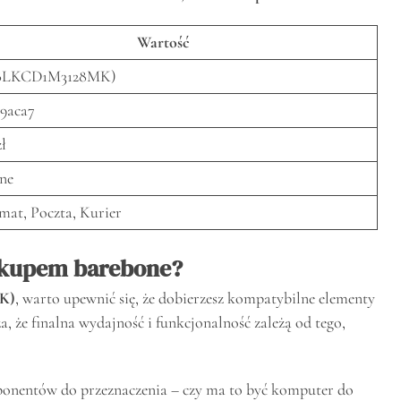
Wartość
 (BLKCD1M3128MK)
79aca7
zł
ne
mat, Poczta, Kurier
akupem barebone?
K)
, warto upewnić się, że dobierzesz kompatybilne elementy
, że finalna wydajność i funkcjonalność zależą od tego,
ponentów do przeznaczenia – czy ma to być komputer do