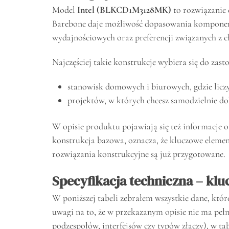
Model
Intel (BLKCD1M3128MK)
to rozwiązanie 
Barebone daje możliwość dopasowania komponent
wydajnościowych oraz preferencji związanych z 
Najczęściej takie konstrukcje wybiera się do zast
stanowisk domowych i biurowych, gdzie liczy
projektów, w których chcesz samodzielnie do
W opisie produktu pojawiają się też informacje o
konstrukcja bazowa, oznacza, że kluczowe eleme
rozwiązania konstrukcyjne są już przygotowane.
Specyfikacja techniczna – kl
W poniższej tabeli zebrałem wszystkie dane, kt
uwagi na to, że w przekazanym opisie nie ma peł
podzespołów, interfejsów czy typów złączy), w t