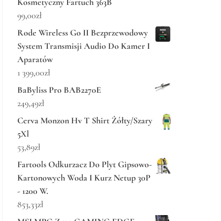
Kosmetyczny Fartuch 363B
99,00
zł
Rode Wireless Go II Bezprzewodowy
System Transmisji Audio Do Kamer I
Aparatów
1 399,00
zł
BaByliss Pro BAB2270E
249,49
zł
Cerva Monzon Hv T Shirt Żółty/Szary
5Xl
53,89
zł
Fartools Odkurzacz Do Plyt Gipsowo-
Kartonowych Woda I Kurz Netup 30P
- 1200 W.
853,33
zł