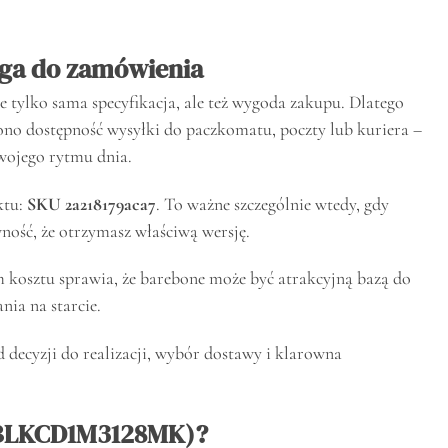
oga do zamówienia
 tylko sama specyfikacja, ale też wygoda zakupu. Dlatego
no dostępność wysyłki do paczkomatu, poczty lub kuriera –
Twojego rytmu dnia.
ktu:
SKU 2a218179aca7
. To ważne szczególnie wtedy, gdy
ność, że otrzymasz właściwą wersję.
m kosztu sprawia, że barebone może być atrakcyjną bazą do
nia na starcie.
 od decyzji do realizacji, wybór dostawy i klarowna
 (BLKCD1M3128MK)?