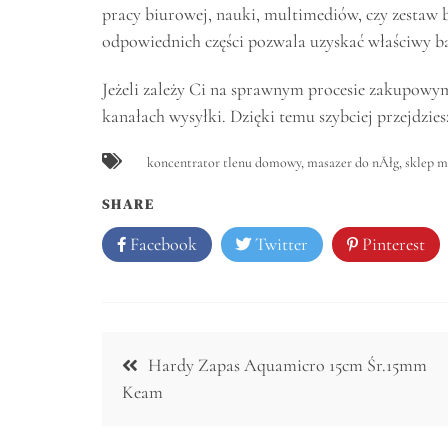
pracy biurowej, nauki, multimediów, czy zestaw
odpowiednich części pozwala uzyskać właściwy b
Jeżeli zależy Ci na sprawnym procesie zakupowym,
kanałach wysyłki. Dzięki temu szybciej przejdzies
koncentrator tlenu domowy
,
masazer do nĂłg
,
sklep m
SHARE
Facebook
Twitter
Pinterest
Nawigacja
Hardy Zapas Aquamicro 15cm Śr.15mm
wpisu
Keam