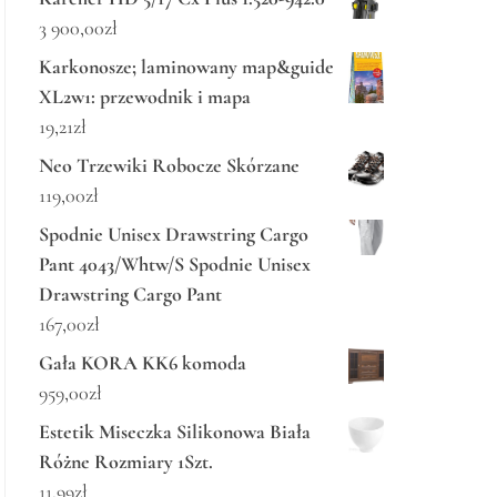
3 900,00
zł
Karkonosze; laminowany map&guide
XL2w1: przewodnik i mapa
19,21
zł
Neo Trzewiki Robocze Skórzane
119,00
zł
Spodnie Unisex Drawstring Cargo
Pant 4043/Whtw/S Spodnie Unisex
Drawstring Cargo Pant
167,00
zł
Gała KORA KK6 komoda
959,00
zł
Estetik Miseczka Silikonowa Biała
Różne Rozmiary 1Szt.
11,99
zł