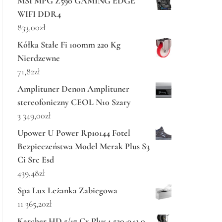
MSI MPG Z590 GAMING EDGE
WIFI DDR4
833,00
zł
Kółka Stałe Fi 100mm 220 Kg
Nierdzewne
71,82
zł
Amplituner Denon Amplituner
stereofoniczny CEOL N10 Szary
3 349,00
zł
Upower U Power Rp10144 Fotel
Bezpieczeństwa Model Merak Plus S3
Ci Src Esd
439,48
zł
Spa Lux Leżanka Zabiegowa
11 365,20
zł
Karcher HD 5/17 Cx Plus 1.520-942.0