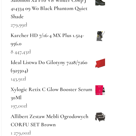
Salomon Xa Pro V8 Winter Cswp J
414334 09 W0 Black Phantom Quiet
Shade
279,99
zł
Karcher HD 7/16-4 MX Plus 1.524-
956.0
8 447,43
zł
Ideal Listwa Do Gilotyny 7228/7260
(925504)
143,91
zł
Xylogic Retix C Glow Booster Serum
30Ml
197,00
zł
Allibert Zestaw Mebli Ogrodowych
CORFU SET Brown
1 279,00
zł