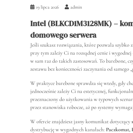
19 lipca 2026
admin
Intel (BLKCD1M3128MK) – kom
domowego serwera
Jeśli szukasz rozwiązania, które pozwala szybk
przy tym zależy Ci na rozsądnej cenie i wygodne
w sam raz do takich zastosowań. To barebone, c
zestawu bez konieczności zaczynania od samego „
W praktyce barebone sprawdza się wtedy, gdy ch
jednocześnie zależy Ci na estetycznej, funkcjonaln
przeznaczony do użytkowania w typowych scenar
przez stanowiska robocze, aż po systemy wymagają
W ofercie znajdziesz jasny komunikat dotyczący
dystrybucję w wygodnych kanałach:
Paczkomat, P