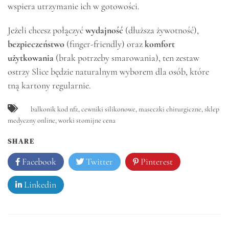
wspiera utrzymanie ich w gotowości.
Jeżeli chcesz połączyć
wydajność
(dłuższa żywotność),
bezpieczeństwo
(finger-friendly) oraz
komfort
użytkowania
(brak potrzeby smarowania), ten zestaw
ostrzy Slice będzie naturalnym wyborem dla osób, które
tną kartony regularnie.
balkonik kod nfz
,
cewniki silikonowe
,
maseczki chirurgiczne
,
sklep
medyczny online
,
worki stomijne cena
SHARE
Facebook
Twitter
Pinterest
Linkedin