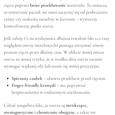
cięcia poprzez
łatwe przekłuwanie
materiału. To oznacza,
że otwieranie paczek nie musi zaczynać się od podważania
taśmy czy szukania szczeliny w kartonie – wystarczy
kontrolowany punkt startu.
Jeśli zależy Ci na wydajności, dłuższa trwałość (do 11,2 razy
względem ostrzy metalowych) pomaga utrzymać równy
poziom cięcia przez dłuższy czas. W efekcie mniej zmian
ostrza to mniej ryzyka, że w środku dnia ostrze zacznie
wymagać większej siły lub stanie się mniej precyzyjne.
Spiczasty czubek
– ułatwia przekłucie przed cięciem.
Finger-friendly krawędź
– ma poprawiać
bezpieczeństwo w codziennym użytkowaniu.
Całość uzupełnia fakt, że ostrza są
nieiskrzące,
niemagnetyczne i chemicznie obojętne
, a także nie