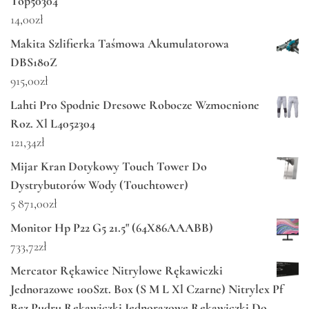
Top50304
14,00
zł
Makita Szlifierka Taśmowa Akumulatorowa
DBS180Z
915,00
zł
Lahti Pro Spodnie Dresowe Robocze Wzmocnione
Roz. Xl L4052304
121,34
zł
Mijar Kran Dotykowy Touch Tower Do
Dystrybutorów Wody (Touchtower)
5 871,00
zł
Monitor Hp P22 G5 21.5" (64X86AAABB)
733,72
zł
Mercator Rękawice Nitrylowe Rękawiczki
Jednorazowe 100Szt. Box (S M L Xl Czarne) Nitrylex Pf
Bez Pudru Rękawiczki Jednorazowe Rękawiczki Do