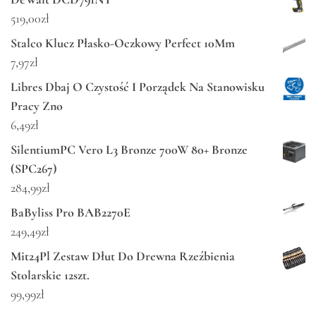
519,00
zł
Stalco Klucz Płasko-Oczkowy Perfect 10Mm
7,97
zł
Libres Dbaj O Czystość I Porządek Na Stanowisku
Pracy Zno
6,49
zł
SilentiumPC Vero L3 Bronze 700W 80+ Bronze
(SPC267)
284,99
zł
BaByliss Pro BAB2270E
249,49
zł
Mit24Pl Zestaw Dłut Do Drewna Rzeźbienia
Stolarskie 12szt.
99,99
zł