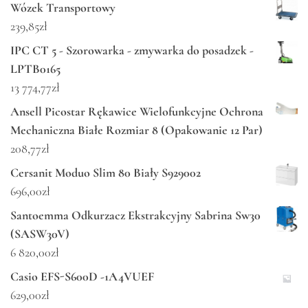
Wózek Transportowy
239,85
zł
IPC CT 5 - Szorowarka - zmywarka do posadzek -
LPTB0165
13 774,77
zł
Ansell Picostar Rękawice Wielofunkcyjne Ochrona
Mechaniczna Białe Rozmiar 8 (Opakowanie 12 Par)
208,77
zł
Cersanit Moduo Slim 80 Biały S929002
696,00
zł
Santoemma Odkurzacz Ekstrakcyjny Sabrina Sw30
(SASW30V)
6 820,00
zł
Casio EFS-S600D -1A4VUEF
629,00
zł