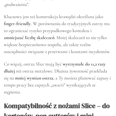
„podważenia”.
Kluczowa jest też konstrukcja krawędzi określana jako
finger-friendly
. W porównaniu do tradycyjnych ostrzy ma
to ograniczać ryzyko przypadkowego kontaktu i
zmniejszać liczbę skaleczeń
. Mniej skaleczeń to nie tylko
większe bezpieczeństwo zespołu, ale także realne
oszczędności związane z przerwami i kosztami incydentów.
Co więcej, ostrza Slice mają być
wytrzymałe do 11,2 razy
dłużej
niż ostrza metalowe. Dłuższa żywotność przekłada
się na
mniej wymian ostrza
, a Ty możesz planować zapasy i
tempo pracy bez częstych „awarii” wynikających ze
stępienia.
Kompatybilność z nożami Slice – do