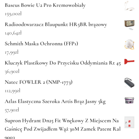
Baseus Bowie U2 Pro Kremowobiały
159,00
zł
Radioodtwarzacz Blaupunkt HR5BR brązowy
140,64
zł
Schmith Maska Ochronna (FFP1)
17,99
zł
Kluczyk Plastikowy Do Przycisku Oddymiania Rt 45
36,90
zł
Natec FOWLER 2 (NMP-1773)
112,99
zł
Atlas Elastyczna Szeroka Artis Brąz Jasny 5kg
57,90
zł
Supron Hydrant Dn25 Fit Wnękowy Z Miejscem Na
Gaśnicę Pod Zwijadłem Wąż 30M Zamek Patent Ral
9003