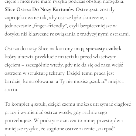
cięcie i możliwie mało ryzyka podczas obsługi narzędzia.
Slice Ostrza Do Noży Kartonów Ostre 4szt.
zostały
zaprojektowane tak, aby ostrze było skuteczne, a
jednocześnie „finger-friendly”, czyli bezpieczniejsze w
dotyku niż klasyczne rozwiązania z tradycyjnymi ostrzami.
Ostrza do noży Slice na kartony mają
spiczasty czubek
,
który ułatwia przekłucie materiału przed właściwym
cięciem – szczególnie wtedy, gdy nie da się od razu wejść
ostrzem w strukturę tektury. Dzięki temu praca jest
bardziej kontrolowana, a Ty nie musisz „szukać” miejsca
startu.
To komplet 4 sztuk, dzięki czemu możesz utrzymać ciągłość
pracy i wymieniać ostrza wtedy, gdy realnie tego
potrzebujesz. W praktyce oznacza to mniej przestojów i
mniejsze ryzyko, że stępione ostrze zacznie „szarpać”