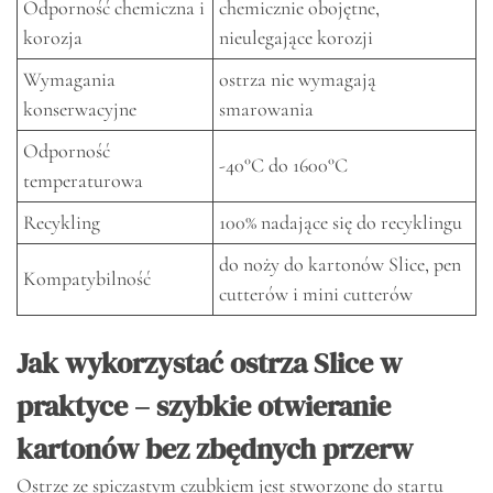
Odporność chemiczna i
chemicznie obojętne,
korozja
nieulegające korozji
Wymagania
ostrza nie wymagają
konserwacyjne
smarowania
Odporność
-40°C do 1600°C
temperaturowa
Recykling
100% nadające się do recyklingu
do noży do kartonów Slice, pen
Kompatybilność
cutterów i mini cutterów
Jak wykorzystać ostrza Slice w
praktyce – szybkie otwieranie
kartonów bez zbędnych przerw
Ostrze ze spiczastym czubkiem jest stworzone do startu