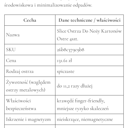
środowiskowa i minimalizowanie odpadów.
Cecha
Dane techniczne / właściwości
Slice Ostrza Do Noży Kartonów
Nazwa
Ostre 4szt.
SKU
26b8c379c9b8
Cena
131.61 zł
Rodzaj ostrza
spiczaste
Żywotność (względem
do 11,2 razy dłużej
ostrzy metalowych)
Właściwości
krawędź finger-friendly,
bezpieczeństwa
mniejsze ryzyko skaleczeń
Iskrzenie i magnetyzm
nieiskrzące, niemagnetyczne