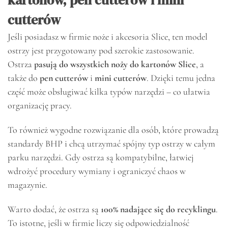
kartonów, pen cutterów i mini
cutterów
Jeśli posiadasz w firmie noże i akcesoria Slice, ten model
ostrzy jest przygotowany pod szerokie zastosowanie.
Ostrza
pasują do wszystkich noży do kartonów Slice
, a
także do
pen cutterów
i
mini cutterów
. Dzięki temu jedna
część może obsługiwać kilka typów narzędzi – co ułatwia
organizację pracy.
To również wygodne rozwiązanie dla osób, które prowadzą
standardy BHP i chcą utrzymać spójny typ ostrzy w całym
parku narzędzi. Gdy ostrza są kompatybilne, łatwiej
wdrożyć procedury wymiany i ograniczyć chaos w
magazynie.
Warto dodać, że ostrza są
100% nadające się do recyklingu
.
To istotne, jeśli w firmie liczy się odpowiedzialność