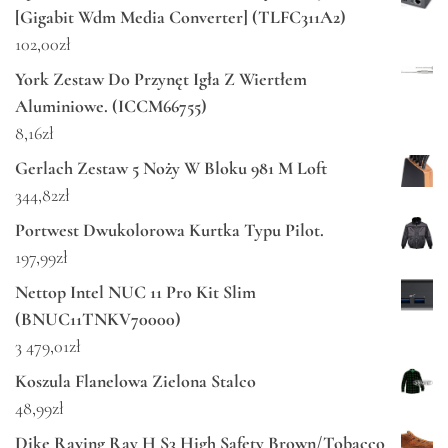
[Gigabit Wdm Media Converter] (TLFC311A2)
102,00
zł
York Zestaw Do Przynęt Igła Z Wiertłem
Aluminiowe. (ICCM66755)
8,16
zł
Gerlach Zestaw 5 Noży W Bloku 981 M Loft
344,82
zł
Portwest Dwukolorowa Kurtka Typu Pilot.
197,99
zł
Nettop Intel NUC 11 Pro Kit Slim
(BNUC11TNKV70000)
3 479,01
zł
Koszula Flanelowa Zielona Stalco
48,99
zł
Dike Raving Ray H S3 High Safety Brown/Tobacco