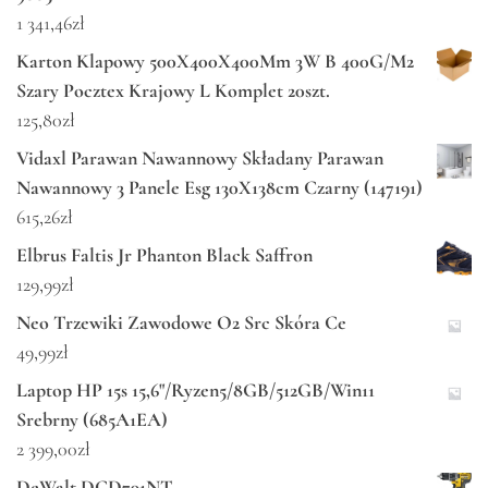
1 341,46
zł
Karton Klapowy 500X400X400Mm 3W B 400G/M2
Szary Pocztex Krajowy L Komplet 20szt.
125,80
zł
Vidaxl Parawan Nawannowy Składany Parawan
Nawannowy 3 Panele Esg 130X138cm Czarny (147191)
615,26
zł
Elbrus Faltis Jr Phanton Black Saffron
129,99
zł
Neo Trzewiki Zawodowe O2 Src Skóra Ce
49,99
zł
Laptop HP 15s 15,6"/Ryzen5/8GB/512GB/Win11
Srebrny (685A1EA)
2 399,00
zł
DeWalt DCD791NT