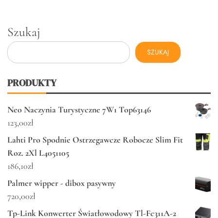
Szukaj
SZUKAJ
PRODUKTY
Neo Naczynia Turystyczne 7W1 Top63146
123,00
zł
Lahti Pro Spodnie Ostrzegawcze Robocze Slim Fit
Roz. 2Xl L4051105
186,10
zł
Palmer wipper - dibox pasywny
720,00
zł
Tp-Link Konwerter Światłowodowy Tl-Fc311A-2