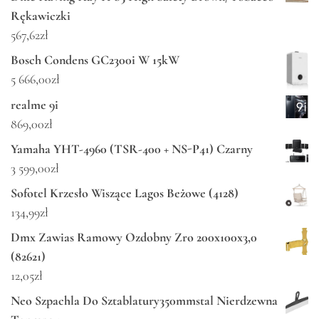
Rękawiczki
567,62
zł
Bosch Condens GC2300i W 15kW
5 666,00
zł
realme 9i
869,00
zł
Yamaha YHT-4960 (TSR-400 + NS-P41) Czarny
3 599,00
zł
Sofotel Krzesło Wiszące Lagos Beżowe (4128)
134,99
zł
Dmx Zawias Ramowy Ozdobny Zro 200x100x3,0
(82621)
12,05
zł
Neo Szpachla Do Sztablatury350mmstal Nierdzewna