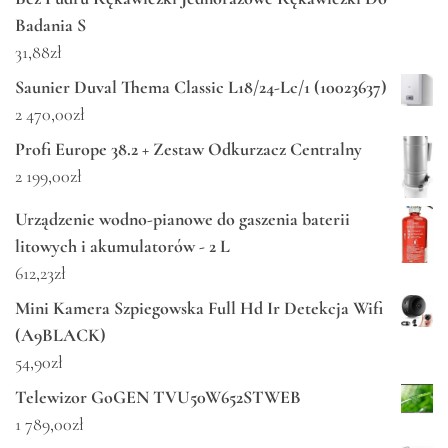
Badania S
31,88
zł
Saunier Duval Thema Classic L18/24-Lc/1 (10023637)
2 470,00
zł
Profi Europe 38.2 + Zestaw Odkurzacz Centralny
2 199,00
zł
Urządzenie wodno-pianowe do gaszenia baterii
litowych i akumulatorów - 2 L
612,23
zł
Mini Kamera Szpiegowska Full Hd Ir Detekcja Wifi
(A9BLACK)
54,90
zł
Telewizor GoGEN TVU50W652STWEB
1 789,00
zł