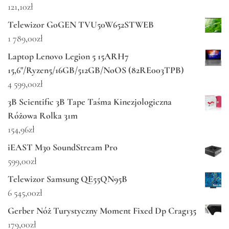
121,10
zł
Telewizor GoGEN TVU50W652STWEB
1 789,00
zł
Laptop Lenovo Legion 5 15ARH7
15,6"/Ryzen5/16GB/512GB/NoOS (82RE003TPB)
4 599,00
zł
3B Scientific 3B Tape Taśma Kinezjologiczna
Różowa Rolka 31m
154,96
zł
iEAST M30 SoundStream Pro
599,00
zł
Telewizor Samsung QE55QN95B
6 545,00
zł
Gerber Nóż Turystyczny Moment Fixed Dp Crag135
179,00
zł