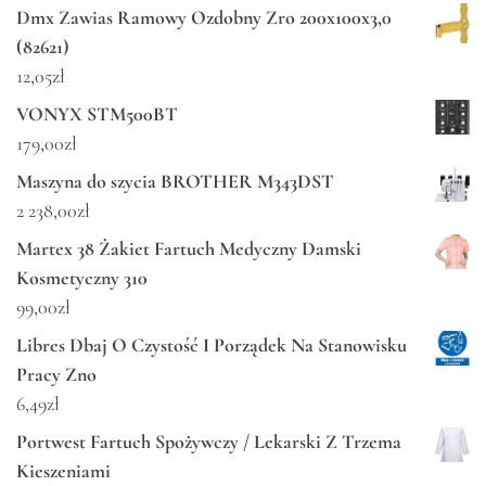
Dmx Zawias Ramowy Ozdobny Zro 200x100x3,0
(82621)
12,05
zł
VONYX STM500BT
179,00
zł
Maszyna do szycia BROTHER M343DST
2 238,00
zł
Martex 38 Żakiet Fartuch Medyczny Damski
Kosmetyczny 310
99,00
zł
Libres Dbaj O Czystość I Porządek Na Stanowisku
Pracy Zno
6,49
zł
Portwest Fartuch Spożywczy / Lekarski Z Trzema
Kieszeniami