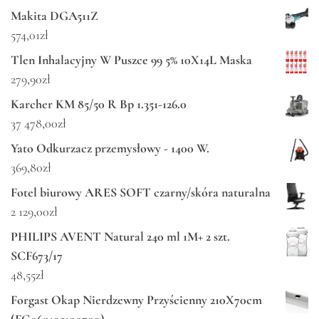
Makita DGA511Z
574,01
zł
Tlen Inhalacyjny W Puszce 99 5% 10X14L Maska
279,90
zł
Karcher KM 85/50 R Bp 1.351-126.0
37 478,00
zł
Yato Odkurzacz przemysłowy - 1400 W.
369,80
zł
Fotel biurowy ARES SOFT czarny/skóra naturalna
2 129,00
zł
PHILIPS AVENT Natural 240 ml 1M+ 2 szt.
SCF673/17
48,55
zł
Forgast Okap Nierdzewny Przyścienny 210X70cm
(FG060102100700)