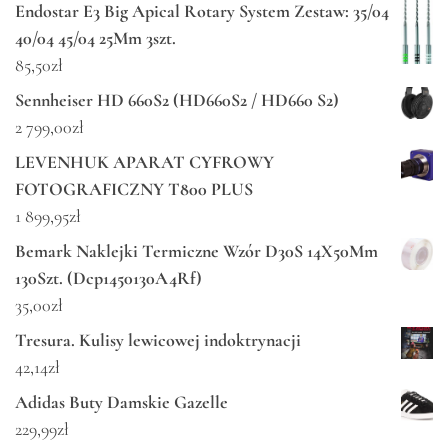
Endostar E3 Big Apical Rotary System Zestaw: 35/04
40/04 45/04 25Mm 3szt.
85,50
zł
Sennheiser HD 660S2 (HD660S2 / HD660 S2)
2 799,00
zł
LEVENHUK APARAT CYFROWY
FOTOGRAFICZNY T800 PLUS
1 899,95
zł
Bemark Naklejki Termiczne Wzór D30S 14X50Mm
130Szt. (Dcp1450130A4Rf)
35,00
zł
Tresura. Kulisy lewicowej indoktrynacji
42,14
zł
Adidas Buty Damskie Gazelle
229,99
zł