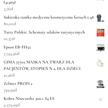
(41469)
3,76
zł
Sukienka tunika medyczna kosmetyczna fartuch r.48
80,00
zł
Tatry Polskie. Schematy szlaków turystycznych
10,37
zł
Epson EB-FH52
3 744,46
zł
GIMA 57702 MASKA NA TWARZ DLA
PACJENTÓW, STOPIEŃ N 2, DLA DZIECI
41,46
zł
Zelmer PROFI 2
749,99
zł
Kobra Niszczarka 300.1 S4 ES
4 579,99
zł