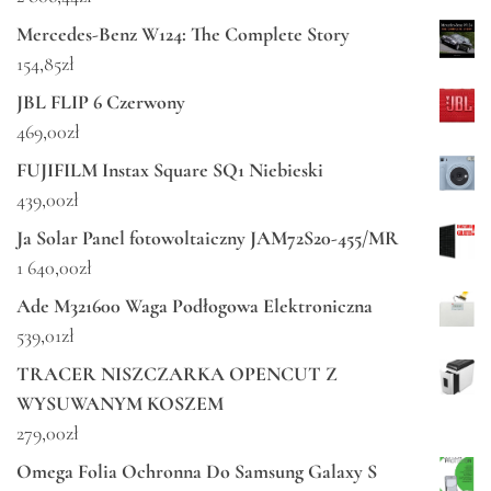
Mercedes-Benz W124: The Complete Story
154,85
zł
JBL FLIP 6 Czerwony
469,00
zł
FUJIFILM Instax Square SQ1 Niebieski
439,00
zł
Ja Solar Panel fotowoltaiczny JAM72S20-455/MR
1 640,00
zł
Ade M321600 Waga Podłogowa Elektroniczna
539,01
zł
TRACER NISZCZARKA OPENCUT Z
WYSUWANYM KOSZEM
279,00
zł
Omega Folia Ochronna Do Samsung Galaxy S