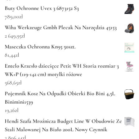
Buty Ochronne Uvex 3 6873152 S3
789,00
zł
Wiha Werkzeuge Gmbh Plecak Na Narzędzia 45153
2 649,95
zł
Maseczka Ochronna Kn95 50szt.
81,44
zł
Entelo Krzesło dziecięce Petit WH Storia rozmiar 3
WK+P (119-142 cm) motylki różowe
568,65
zł
Pojemnik Kosz Na Odpadki Obierki Bio Bini 4,5L
Binimini1539
19,26
zł
Hendi Szafa Mroźnicza Budget Line W Obudowie Ze
Stali Malowanej Na Biało 200L Nowy Czynnik
2 806,44
zł