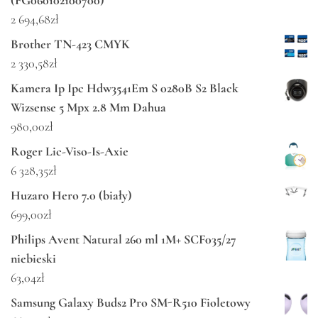
2 694,68
zł
Brother TN-423 CMYK
2 330,58
zł
Kamera Ip Ipc Hdw3541Em S 0280B S2 Black
Wizsense 5 Mpx 2.8 Mm Dahua
980,00
zł
Roger Lic-Viso-Is-Axie
6 328,35
zł
Huzaro Hero 7.0 (biały)
699,00
zł
Philips Avent Natural 260 ml 1M+ SCF035/27
niebieski
63,04
zł
Samsung Galaxy Buds2 Pro SM-R510 Fioletowy